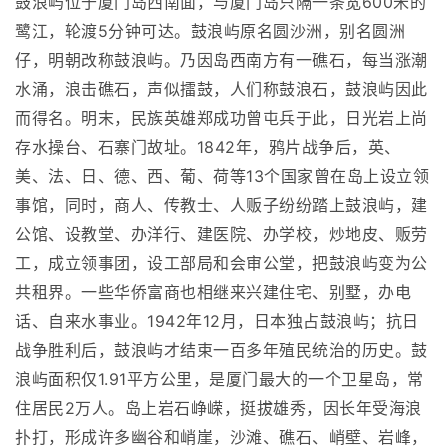
鼓浪屿位于厦门岛西南面，与厦门岛只隔一条宽600米的
鹭江，轮渡5分钟可达。鼓浪屿原名圆沙洲，别名圆洲
仔，明朝改称鼓浪屿。乃因岛西南方有一礁石，每当涨潮
水涌，浪击礁石，声似擂鼓，人们称鼓浪石，鼓浪屿因此
而得名。明末，民族英雄郑成功曾屯兵于此，日光岩上尚
存水操台、石寨门故址。1842年，鸦片战争后，英、
美、法、日、德、西、葡、荷等13个国家曾在岛上设立领
事馆，同时，商人、传教士、人贩子纷纷踏上鼓浪屿，建
公馆、设教堂、办洋行、建医院、办学校，炒地皮、贩劳
工，成立领事团，设工部局和会审公堂，把鼓浪屿变为公
共租界。一些华侨富商也相继来兴建住宅、别墅，办电
话、自来水事业。1942年12月，日本独占鼓浪屿；抗日
战争胜利后，鼓浪屿才结束一百多年殖民统治的历史。鼓
浪屿面积仅1.91平方公里，是厦门最大的一个卫星岛，常
住居民2万人。岛上岩石峥嵘，挺拔雄秀，因长年受海浪
扑打，形成许多幽谷和峭崖，沙滩、礁石、峭壁、岩峰，