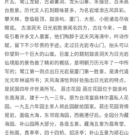
片瓦、鹭江龙窟、古避暑洞、龙头山寨、水操台、百米高
台胜景。历代文人石刻题咏甚多，为名岩增添古风异彩。
攀天梯，登临极顶，鼓浪屿、厦门、大担、小担诸岛尽收
眼底。 古浪洞天 日光岩胜景闻名四方，古往今来，一直
吸引着许多文人墨客，他们陶醉于这天风海涛中，吟诗作
赋，留下不少珍贵的手迹。走过日光岩寺山门，抬头可以
仰望到一个巨大的山崖。巨崖上的题刻鼓浪洞天为日光岩
仙境般的景色做了精彩的概括，是明朝万历元年了一中所
写的；鹭江第一则点出日光岩是厦门第一胜景，是清代道
光元年林诚所书；天风海涛恰到好处指出日光岩的特点，
是民国四年许世英所写。 菽庄花园 菽庄花园位于鼓浪屿
东南海滨，建于一九一三年。原为台湾富商林尔嘉私人花
园。一九五六年园主亲人将此园献给国家。菽庄花园背倚
晃岩，面临大海，东邻观海园，西眺港仔后。全园分为藏
海园、补山园两大部分，各造五景。藏海五景为眉寿堂、
壬秋阁、真率亭、四十四桥、招凉亭；补山五景为顽石山