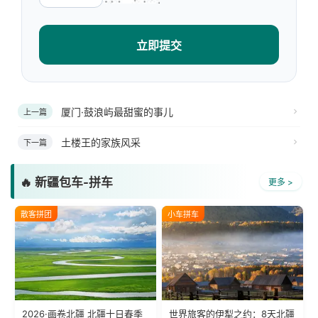
立即提交
厦门·鼓浪屿最甜蜜的事儿
上一篇
土楼王的家族风采
下一篇
🔥 新疆包车-拼车
更多 >
散客拼团
小车拼车
2026·画卷北疆 北疆十日春季
世界旅客的伊犁之约：8天北疆