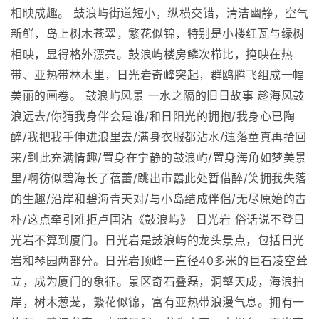
相映成趣。 鼓浪屿街道短小，纵横交错，清洁幽静，空气
新鲜，岛上树木苍翠，繁花似锦，特别是小楼红瓦与绿树
相映，显得格外漂亮。鼓浪屿楼房鳞次栉比，掩映在热
带、亚热带林木里，日光岩奇峰突起，群鸥腾飞组成一幅
美丽的画卷。 鼓浪屿风景 一水之隔的旧日故事 趁海风鼓
浪远去/你猜我身伴会是谁/和日阳光的拥抱/我身心已陶
醉/我把我手伸进浪里去/满身衣服都沾水/遗落童真再拾回
来/到此充满情趣/置身在宁静的鼓浪屿/置身海角如梦美景
里/啊彷似碧海长了蓓蕾/跳出市嚣此处暂借醉/笑拥我失落
的生趣/沿岸和碧海青天对/与小岛结成伴侣/无尽原始的古
朴/这点牵引难拒卢国沾《鼓浪屿》 日光岩 俗话说不登日
光岩不算到厦门。日光岩是鼓浪屿的龙头景点，包括日光
岩和琴园两部分。日光岩顶峰一直径40多米的巨石凌空耸
立，成为厦门的象征。景区奇石叠磊，洞壑天成，海浪拍
岸，树木葱茏，繁花似锦，富有亚热带浪漫气息。拥有一