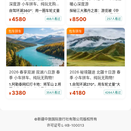
深度游 小车拼车、纯玩无购
暖心深度游
物！
自驾环湖360°：用一圈车轮丈量
探秘三大雅丹之首：游览被《中
“大西洋最后一滴眼泪”的极致蔚
国国家地理》评选为“中国最美的
4580
8500
468人看过
257人看过
¥
¥
蓝。 赛湖旅拍：甄选多款风格服
三大雅丹”第一名的克拉玛依魔鬼
饰，9张精修美照，定格赛里木湖
城。 中国第一村：探访仅存的图
绝美瞬间。 赛湖坦克300跟车视
瓦人最大村落——禾木村，欣赏
包车拼车
包车拼车
频：专业摄影师...
晨雾与小木...
2026·春享双湖 双湖八日游 春
2026·秘境疆途 北疆十日游 春
季 小车拼车、纯玩无购物！
季 小车拼车、纯玩无购物！
1.阿勒泰网红打卡地：将军山 2.将
1.自驾环湖270°，用车轮丈量“大
军山落日缆车，体验雪都风光 3.
西洋最后一滴眼泪”的极致蔚蓝，
3380
4180
354人看过
4264人看过
¥
¥
将军山，夕阳派对，蹦迪party 4.
让雪山、花海与深邃湖水在转弯
自驾赛里木湖360°环湖 5.二进赛
间连成自由的画卷。 2.特别赠送
湖随心游，邂逅湖畔日出浪漫...
那拉提景区3公里内，落地窗三钻
民宿 3.那...
©新疆中旅国际旅行社有限公司版权所有
许可证号:L-XB-100013