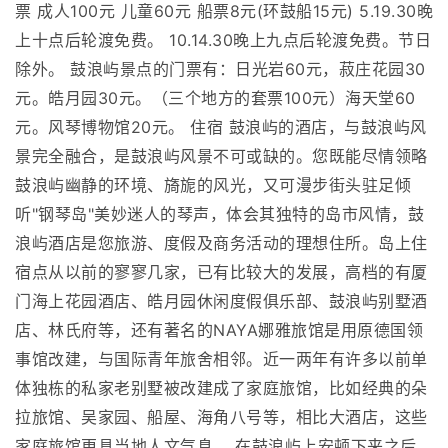
票 成人100元 儿童60元 船票8元(环鼓船15元) 5.19.30晚
上十点后轮渡免费。 10.14.30晚上九点后轮渡免费。节日
除外。 鼓浪屿景点的门票有：日光岩60元，菽庄花园30
元。皓月园30元。（三个地方的套票100元）海天堂60
元。风琴博物馆20元。 住宿 鼓浪屿的酒店，与鼓浪屿风
景完全融合，是鼓浪屿风景不可或缺的。您既能尽情领略
鼓浪屿幽静的环境、旖旎的风光，又可漫步街头驻足倾
听"钢琴岛"美妙迷人的琴声，体会其独特的岛市风情，鼓
浪屿酒店是您旅游、度假及商务活动的理想住所。岛上住
宿点从以前的寥寥几家，已有比较大的发展，高档的有厦
门海上花园酒店、皓月园休闲度假俱乐部、鼓浪屿别墅酒
店、林氏府等，还有著名的NAYA娜雅旅馆是用原德国领
事馆改建，与国际青年旅舍相邻。近一两年有许多以前单
体独栋的私家老别墅被改建成了家庭旅馆，比如经典的朵
拉旅馆、吴家园、船屋、海角八号等，相比大酒店，这些
家庭旅馆更具当地人文气息。 在鼓浪屿上安顿下来之后，