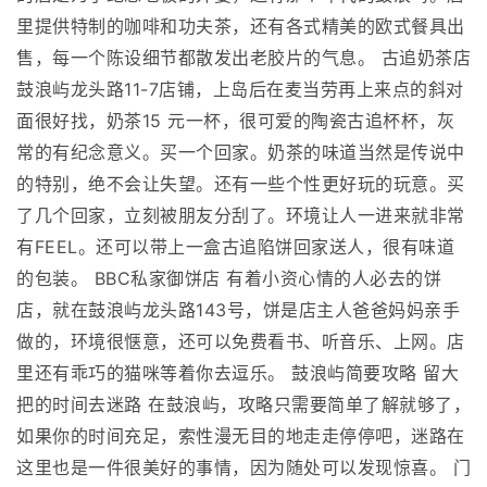
里提供特制的咖啡和功夫茶，还有各式精美的欧式餐具出
售，每一个陈设细节都散发出老胶片的气息。 古追奶茶店
鼓浪屿龙头路11-7店铺，上岛后在麦当劳再上来点的斜对
面很好找，奶茶15 元一杯，很可爱的陶瓷古追杯杯，灰
常的有纪念意义。买一个回家。奶茶的味道当然是传说中
的特别，绝不会让失望。还有一些个性更好玩的玩意。买
了几个回家，立刻被朋友分刮了。环境让人一进来就非常
有FEEL。还可以带上一盒古追陷饼回家送人，很有味道
的包装。 BBC私家御饼店 有着小资心情的人必去的饼
店，就在鼓浪屿龙头路143号，饼是店主人爸爸妈妈亲手
做的，环境很惬意，还可以免费看书、听音乐、上网。店
里还有乖巧的猫咪等着你去逗乐。 鼓浪屿简要攻略 留大
把的时间去迷路 在鼓浪屿，攻略只需要简单了解就够了，
如果你的时间充足，索性漫无目的地走走停停吧，迷路在
这里也是一件很美好的事情，因为随处可以发现惊喜。 门