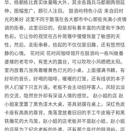
华、杨朝栋比真实体量略大外，其余各路兵马都朝两侧延
伸，图幅宽广，颇引人注目。 鼓浪屿特色小店 来自旧时
光的美好 这里不同于散落在各大都市中心那些充满小资情
调的街巷，这里旧旧的，但是却有着丰富的内里和干净的
色彩。它让你的视觉在古朴简雅中慢慢恢复了敏感的天
性，然后，走街串巷，拾起的不仅仅是旧趣，还有悠然恬
静的心情。 花时间 花时间咖啡馆开在鼓浪屿一栋叫做番
婆楼的老宅中，有宽大的露台，可以吹吹小风晒晒太阳。
室内放着几张亮着暖黄色灯光的小桌，上面摆满书籍，有
好听的音乐，好喝的咖啡，暖暖的灯笼，还有线状的本子
供人们留下只言片语。老板不会主动招呼客人，风轻云淡
的交流，隐然世外却有深谙人情的感觉。 赵小姐的店 赵
小姐家里置了黑色漆木大桌，茶具就摆在桌上，深红色皮
卡座有高高的靠背，角落里放着旧旧的手工牛皮箱子和黑
铁雕花的大鸟笼，赵小姐的店老板并不是赵小姐，赵小姐
的店是为了纪念老板的外婆，还有那个年代的鼓浪屿。店