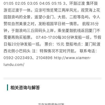
01:05 02:05 03:05 04:05 05:15 3、环鼓过渡 集环鼓
游览过渡于一体。沿涂可饱览鹭江两岸风光，观赏海上花
园鼓浪屿的全景，遥望小金门、大担、二担等岛屿，令人
赞叹自然美景之时，发盼祖国早日统一情思。 航程35分
钟，于鼓浪屿三丘田码头上岸，乘坐厦鼓航线返回厦门不
需要再购买船票。 07:40-17:00每30分钟发船一班，节假
日每20分钟发船一班。 票价：15元 登船地点：厦门轮渡
西北侧小巴码头 注：特殊情况不定时开航。 联系电话：
0592-2023493、2104896 http://www.xiamen-
lundu.com/
相关咨询与解答
正在加载最新问答...