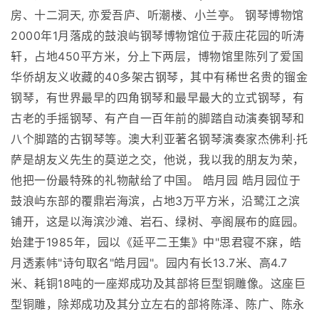
房、十二洞天, 亦爱吾庐、听潮楼、小兰亭。 钢琴博物馆
2000年1月落成的鼓浪屿钢琴博物馆位于菽庄花园的听涛
轩，占地450平方米，分上下两层，博物馆里陈列了爱国
华侨胡友义收藏的40多架古钢琴，其中有稀世名贵的镏金
钢琴，有世界最早的四角钢琴和最早最大的立式钢琴，有
古老的手摇钢琴、有产自一百年前的脚踏自动演奏钢琴和
八个脚踏的古钢琴等。澳大利亚著名钢琴演奏家杰佛利·托
萨是胡友义先生的莫逆之交，他说，我以我的朋友为荣，
他把一份最特殊的礼物献给了中国。 皓月园 皓月园位于
鼓浪屿东部的覆鼎岩海滨，占地3万平方米，沿鹭江之滨
铺开，这是以海滨沙滩、岩石、绿树、亭阁展布的庭园。
始建于1985年，园以《延平二王集》中"思君寝不寐，皓
月透素帏"诗句取名"皓月园"。园内有长13.7米、高4.7
米、耗铜18吨的一座郑成功及其部将巨型铜雕像。这座巨
型铜雕，除郑成功及其分立左右的部将陈泽、陈广、陈永