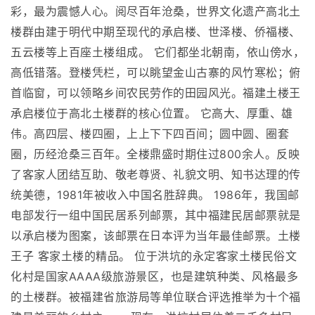
彩，最为震憾人心。阅尽百年沧桑，世界文化遗产高北土
楼群由建于明代中期至现代的承启楼、世泽楼、侨福楼、
五云楼等上百座土楼组成。 它们都坐北朝南，依山傍水，
高低错落。登楼凭栏，可以眺望金山古寨的风竹寒松；俯
首临窗，可以领略乡间农民劳作的田园风光。福建土楼王
承启楼位于高北土楼群的核心位置。 它高大、厚重、雄
伟。高四层、楼四圈，上上下下四百间；圆中圆、圈套
圈，历经沧桑三百年。全楼鼎盛时期住过800余人。反映
了客家人团结互助、敬老尊贤、礼貌文明、知书达理的传
统美德，1981年被收入中国名胜辞典。 1986年，我国邮
电部发行一组中国民居系列邮票，其中福建民居邮票就是
以承启楼为图案，该邮票在日本评为当年最佳邮票。土楼
王子 客家土楼的精品。 位于洪坑的永定客家土楼民俗文
化村是国家AAAA级旅游景区，也是建筑种类、风格最多
的土楼群。被福建省旅游局等单位联合评选推举为十个福