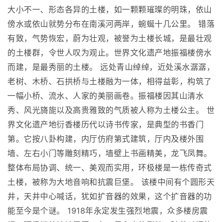
大小不一、形态各异的土楼，如一颗颗璀璨的明珠，依山
傍水或依山就势分布在南溪河两岸，蜿蜒十几公里。 错落
有致，气势恢宏，蔚为壮观，被誉为土楼长城，是最壮观
的土楼群，令世人叹为观止。世界文化遗产地振福楼傍水
而建，是最秀丽的土楼。 远处青山绰绰，近处溪水潺潺，
老树、木桥、石拱桥与土楼融为一体，相得益彰，构筑了
一幅小桥、流水、人家的美丽画卷。振福楼因其山清水
秀、风光旖旎以及高贵雅致的气质被人称为土楼公主。 世
界文化遗产地衍香楼历代以诗书传家，是典型的书香门
第。它按八卦构建，内厅仿府第式建筑，厅内及楼外围
墙、左右小门等雕刻精巧，墙壁上书画精美，龙飞凤舞。
整体布局协调、统一、美观而实用，环极楼是一栋传奇式
土楼，被称为大地音响和抗震巨堡。 该楼中间有个圆形天
井，天井中心喊话，犹如扩音器的效果，这个扩音器的功
能至今是个谜。 1918年永定发生强烈地震，众多楼房震