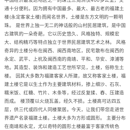
中国经济最发达地区之一的珠江三角洲仅400多公里，交
通十分便利。因为拥有中国最多、最大、最古老的福建土
楼(永定客家土楼)而闻名世界，土楼是东方文明的一颗明
珠。 是世界上独一无二的神话般的山村民居建筑，是中国
古建筑的一朵奇葩，它以历史悠久、风格独特、规模宏
大、结构精巧等特点独立于世界民居建筑艺术之林。 风格
奇异的土楼分布在闽西、闽西南地区，民宅散布在闽西的
永定、武平、上杭及闽西南的南靖、平和、华安、漳浦等
地。其造型、装饰和建造工艺世所罕见，土楼，俗称生土
楼。 因其大多数为福建客家人所建，故又称客家土楼，福
建土楼它是以生土作为主要建筑材料，掺上细沙、石灰、
糯米饭、红糖、竹片、木条等，经过反复揉、舂、压建造
而成。 楼顶覆以火烧瓦盖，经久不损。土楼高可达四五
层，供三代或四代人同楼聚居。今天，让我们带您走进世
界遗产名录福建土楼。土楼大多为方形或圆形。 主要分布
在南靖和永定，尤以奇特的圆形土楼最富于客家传统色