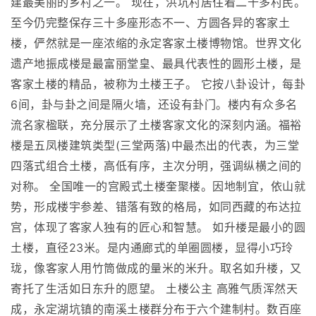
建最美丽的乡村之一。 现在，洪坑村居住着二千多村民。
至今仍完整保存三十多座形态不一、方圆各异的客家土
楼，俨然就是一座浓缩的永定客家土楼博物馆。世界文化
遗产地振成楼是最富丽堂皇、最具代表性的圆形土楼，是
客家土楼的精品，被称为土楼王子。 它按八卦设计，每卦
6间，卦与卦之间是隔火墙，还设有卦门。楼内有众多名
流名家楹联，充分展示了土楼客家文化的深刻内涵。福裕
楼是五凤楼建筑类型(三堂两落)中最杰出的代表，为三堂
四落式组合土楼，高低有序，主次分明，强调纵横之间的
对称。 全国唯一的宫殿式土楼奎聚楼。因地制宜，依山就
势，形成楼宇参差、错落有致的格局，如同西藏的布达拉
宫，体现了客家人独有的匠心和智慧。 如升楼是最小的圆
土楼，直径23米。是内通廊式的单圈圆楼，显得小巧玲
珑，像客家人用竹筒做成的量米的米升。取名如升楼，又
寄托了生活如日东升的愿望。 土楼公主 高雅气质浑然天
成，永定湖坑镇的南溪土楼群分布于六个建制村。数百座