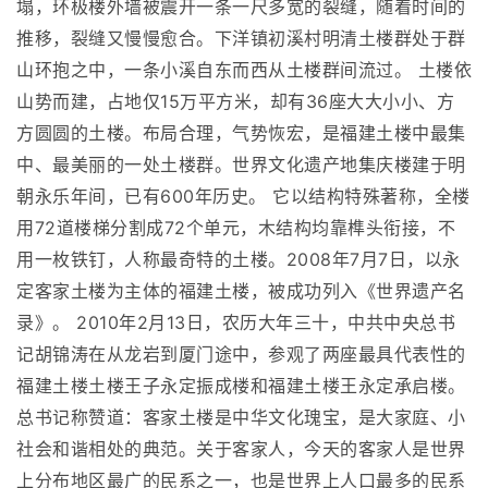
塌，环极楼外墙被震开一条一尺多宽的裂缝，随着时间的
推移，裂缝又慢慢愈合。下洋镇初溪村明清土楼群处于群
山环抱之中，一条小溪自东而西从土楼群间流过。 土楼依
山势而建，占地仅15万平方米，却有36座大大小小、方
方圆圆的土楼。布局合理，气势恢宏，是福建土楼中最集
中、最美丽的一处土楼群。世界文化遗产地集庆楼建于明
朝永乐年间，已有600年历史。 它以结构特殊著称，全楼
用72道楼梯分割成72个单元，木结构均靠榫头衔接，不
用一枚铁钉，人称最奇特的土楼。2008年7月7日，以永
定客家土楼为主体的福建土楼，被成功列入《世界遗产名
录》。 2010年2月13日，农历大年三十，中共中央总书
记胡锦涛在从龙岩到厦门途中，参观了两座最具代表性的
福建土楼土楼王子永定振成楼和福建土楼王永定承启楼。
总书记称赞道：客家土楼是中华文化瑰宝，是大家庭、小
社会和谐相处的典范。关于客家人，今天的客家人是世界
上分布地区最广的民系之一，也是世界上人口最多的民系