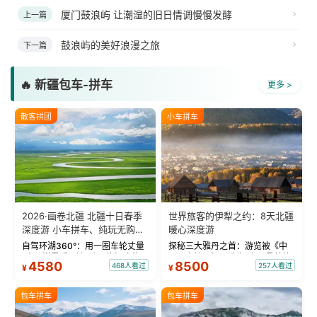
厦门鼓浪屿 让潮湿的旧日情调慢慢发酵
上一篇
鼓浪屿的美好浪漫之旅
下一篇
🔥 新疆包车-拼车
更多 >
散客拼团
小车拼车
2026·画卷北疆 北疆十日春季
世界旅客的伊犁之约：8天北疆
深度游 小车拼车、纯玩无购
暖心深度游
物！
自驾环湖360°：用一圈车轮丈量
探秘三大雅丹之首：游览被《中
“大西洋最后一滴眼泪”的极致蔚
国国家地理》评选为“中国最美的
4580
8500
468人看过
257人看过
¥
¥
蓝。 赛湖旅拍：甄选多款风格服
三大雅丹”第一名的克拉玛依魔鬼
饰，9张精修美照，定格赛里木湖
城。 中国第一村：探访仅存的图
绝美瞬间。 赛湖坦克300跟车视
瓦人最大村落——禾木村，欣赏
包车拼车
包车拼车
频：专业摄影师...
晨雾与小木...