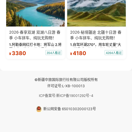
2026·春享双湖 双湖八日游 春
2026·秘境疆途 北疆十日游 春
季 小车拼车、纯玩无购物！
季 小车拼车、纯玩无购物！
1.阿勒泰网红打卡地：将军山 2.将
1.自驾环湖270°，用车轮丈量“大
军山落日缆车，体验雪都风光 3.
西洋最后一滴眼泪”的极致蔚蓝，
3380
4180
354人看过
4264人看过
¥
¥
将军山，夕阳派对，蹦迪party 4.
让雪山、花海与深邃湖水在转弯
自驾赛里木湖360°环湖 5.二进赛
间连成自由的画卷。 2.特别赠送
湖随心游，邂逅湖畔日出浪漫...
那拉提景区3公里内，落地窗三钻
民宿 3.那...
©新疆中旅国际旅行社有限公司版权所有
许可证号:L-XB-100013
ICP备案号:新ICP备19001292号-4
新公网安备 65010302000123号