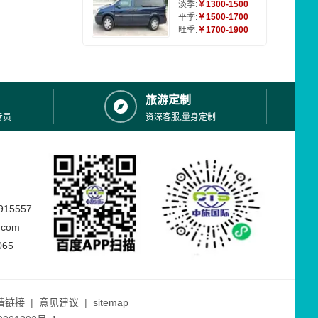
淡季:
￥1300-1500
平季:
￥1500-1700
旺季:
￥1700-1900
旅游定制
专员
资深客服,量身定制
15557
.com
065
情链接
|
意见建议
|
sitemap