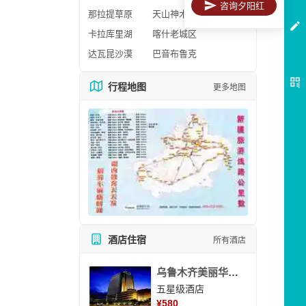
咨询夕阳红
那拉提草原
天山神木园
卡拉库里湖
喀什老城区
达瓦昆沙漠
巴音布鲁克
行程地图
更多地图
酒店住宿
所有酒店
乌鲁木齐美丽华大酒
五星级酒店
¥
580