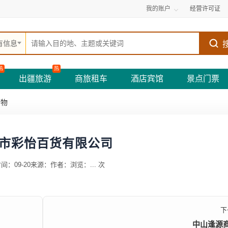
我的账户
经营许可证
有信息
热
热
出疆旅游
商旅租车
酒店宾馆
景点门票
购物
市彩怡百货有限公司
间：09-20
来源：
作者：
浏览：
...
次
下
中山逢源