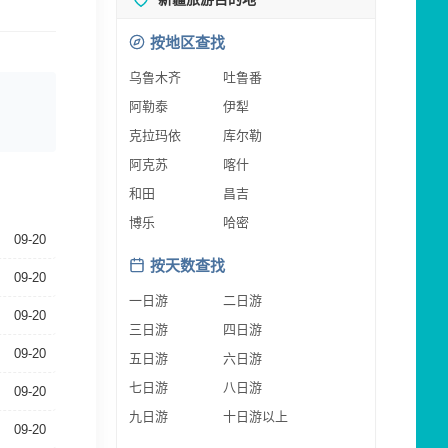
按地区查找
乌鲁木齐
吐鲁番
阿勒泰
伊犁
克拉玛依
库尔勒
阿克苏
喀什
和田
昌吉
博乐
哈密
09-20
按天数查找
09-20
一日游
二日游
09-20
三日游
四日游
09-20
五日游
六日游
七日游
八日游
09-20
九日游
十日游以上
09-20