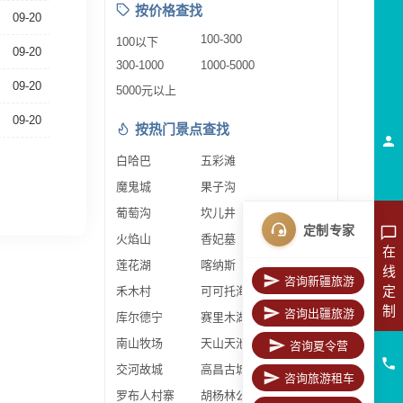
按价格查找
09-20
100-300
100以下
09-20
300-1000
1000-5000
09-20
5000元以上
09-20
按热门景点查找
白哈巴
五彩滩
魔鬼城
果子沟
葡萄沟
坎儿井
定制专家
火焰山
香妃墓
在
莲花湖
喀纳斯
线
咨询新疆旅游
定
禾木村
可可托海
制
咨询出疆旅游
库尔德宁
赛里木湖
南山牧场
天山天池
咨询夏令营
交河故城
高昌古城
咨询旅游租车
罗布人村寨
胡杨林公园