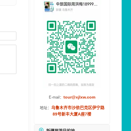
tour@xjlxw.com
E-mail：
乌鲁木齐市沙依巴克区伊宁路
地址：
89号新丰大厦A座7楼
新疆旅游目的地