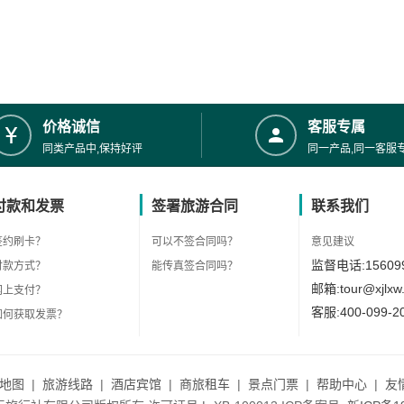
价格诚信
客服专属
同类产品中,保持好评
同一产品,同一客服
付款和发票
签署旅游合同
联系我们
签约刷卡？
可以不签合同吗？
意见建议
监督电话:156099
付款方式？
能传真签合同吗？
邮箱:tour@xjlxw
网上支付？
客服:400-099-2
如何获取发票？
地图
|
旅游线路
|
酒店宾馆
|
商旅租车
|
景点门票
|
帮助中心
|
友