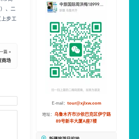
楼）、二
（上步工
一篇 »
货商场
tour@xjlxw.com
E-mail：
乌鲁木齐市沙依巴克区伊宁路
地址：
89号新丰大厦A座7楼
新疆旅游目的地