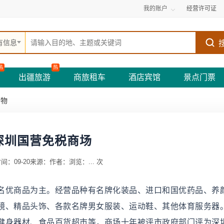
我的账户
经营许可证
有信息
热
热
出疆旅游
商旅租车
酒店宾馆
景点门票
购物
深圳国营免税商场
间：09-20
来源：
作者：
浏览：
...
次
名优商品为主。经营品种有名牌化装品、进口和国优药品、养
镜、精品头饰、各款名牌男女服装、运动鞋、其他体育服务器
健身器材、食品百货超市等，商场十年被评市政府部门评为深