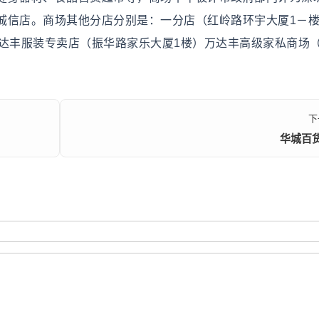
诚信店。商场其他分店分别是：一分店（红岭路环宇大厦1－
万达丰服装专卖店（振华路家乐大厦1楼）万达丰高级家私商场
下
华城百