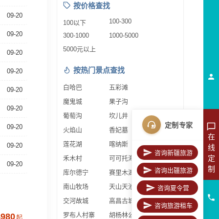
按价格查找
09-20
100-300
100以下
09-20
300-1000
1000-5000
5000元以上
09-20
按热门景点查找
09-20
白哈巴
五彩滩
09-20
魔鬼城
果子沟
09-20
葡萄沟
坎儿井
定制专家
09-20
火焰山
香妃墓
在
莲花湖
喀纳斯
09-20
线
咨询新疆旅游
定
禾木村
可可托海
09-20
制
咨询出疆旅游
库尔德宁
赛里木湖
南山牧场
天山天池
咨询夏令营
交河故城
高昌古城
咨询旅游租车
罗布人村寨
胡杨林公园
4980
起