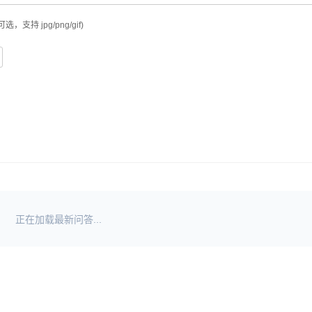
可选，支持 jpg/png/gif)
正在加载最新问答...