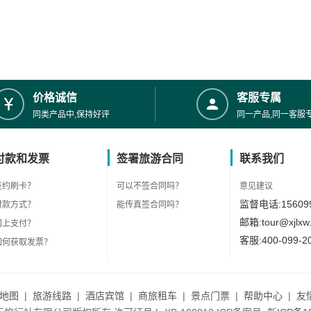
价格诚信
客服专属
同类产品中,保持好评
同一产品,同一客服
付款和发票
签署旅游合同
联系我们
签约刷卡？
可以不签合同吗？
意见建议
监督电话:156099
付款方式？
能传真签合同吗？
邮箱:tour@xjlxw
网上支付？
客服:400-099-2
如何获取发票？
地图
|
旅游线路
|
酒店宾馆
|
商旅租车
|
景点门票
|
帮助中心
|
友