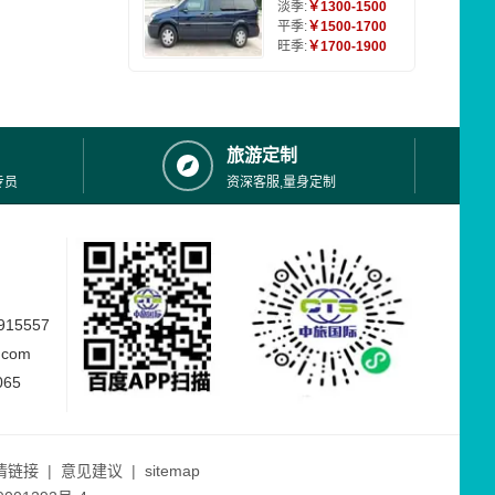
淡季:
￥1300-1500
平季:
￥1500-1700
旺季:
￥1700-1900
旅游定制
专员
资深客服,量身定制
15557
.com
065
情链接
|
意见建议
|
sitemap