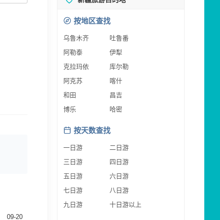
按地区查找
乌鲁木齐
吐鲁番
阿勒泰
伊犁
克拉玛依
库尔勒
阿克苏
喀什
和田
昌吉
博乐
哈密
按天数查找
一日游
二日游
三日游
四日游
五日游
六日游
七日游
八日游
九日游
十日游以上
09-20