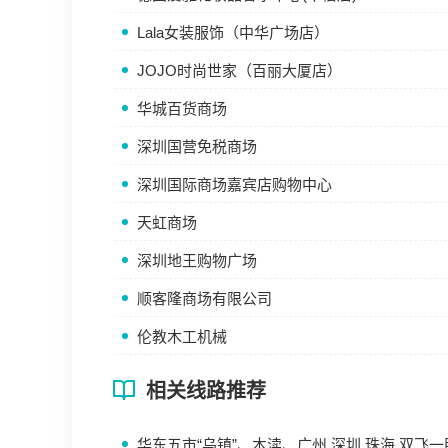
Lala女装服饰（中华广场店）
JOJO时尚世家（百丽大厦店）
华城百货商场
深圳国营免税商场
深圳国际商场嘉宾店购物中心
天虹商场
深圳地王购物广场
顺客隆商场有限公司
伦教木工机械
相关线路推荐
华东五市“乌镇”、木渎、广州.深圳.珠海 双飞一