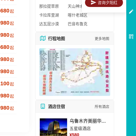
咨询夕阳红
那拉提草原
天山神木园
5680
起
卡拉库里湖
喀什老城区
5980
起
达瓦昆沙漠
巴音布鲁克
4980
起
行程地图
更多地图
6680
起
4980
起
4980
起
6100
起
5980
起
酒店住宿
所有酒店
5980
起
乌鲁木齐美丽华大酒
五星级酒店
¥
580