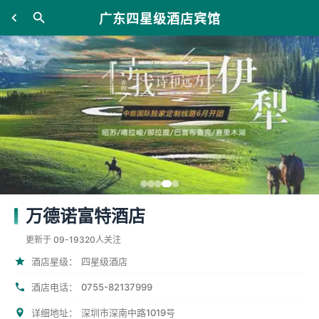
广东四星级酒店宾馆
万德诺富特酒店
更新于 09-19
320人关注
酒店星级：
四星级酒店
0755-82137999
酒店电话：
详细地址：
深圳市深南中路1019号