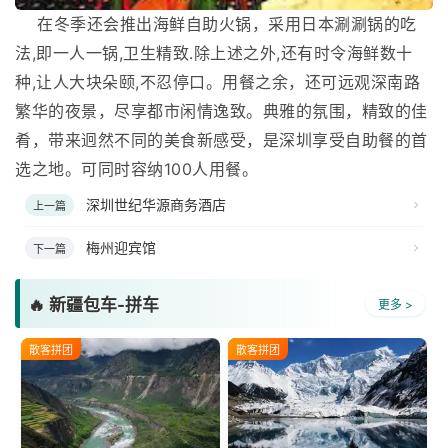
在冬季还会推出海鲜自助火锅，采用日本涮涮锅的吃
法,即一人一锅,卫生精致.除上述之外,还有时令海鲜数十
种,让人大块朵颐,不忍停口。用餐之余，还可远观深南路
繁华的夜景，尽享都市闲情逸致。典雅的氛围，精致的佳
肴，带来迥然不同的美食新感受，是深圳享受自助餐的首
选之地。可同时容纳100人用餐。
深圳世纪华源商务酒店
上一篇
梅州迎宾馆
下一篇
🔥 新疆包车-拼车
更多 >
散客拼团
散客拼团