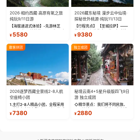
2026·相约西藏·高原有氧之旅
2026藏东秘境 漫步云中仙境·
纯玩9/11日游
探秘世外桃源·纯玩11/13日
【海拔递进式体验】-先游林芝
【行程亮点】 【圣城拉萨】——
(2900米)再访拉萨(3650米)，亲
带上信心与信仰去西藏，行吟拉
5580
9380
¥
¥
测 99%游客零高反 。 【贴心保
萨，感受这座城与生俱来的与众
障】-全程配备便携式制氧机，高
不同！ 【布达拉宫】——集宫殿
反根本不是事儿 ！ 【无人机航
城堡寺院于一体的宏伟建筑，是
散客拼团
独立成团
拍】-雪山/圣湖/...
西藏最完整的古代...
2026逐梦西藏全景线2-8人航
秘境云南4+5星升级版四飞9日
空座椅小团
游 独立成团
1.主打2-8人精品小团，全程采用
◇精华景点：我们将不同民族、
9座航空座椅车型（360度环抱式
不同地域、不同风格的三座古城
7380
2880
¥
¥
座舱），提供VIP级别的舒适出行
—【大理古城、丽江古城、香格
体验 。供氧保障： 2.全程入住舒
里拉、野象谷】呈现给您！...
适型含氧酒店（低海拔的索松村
和林芝除外），并贴心赠...