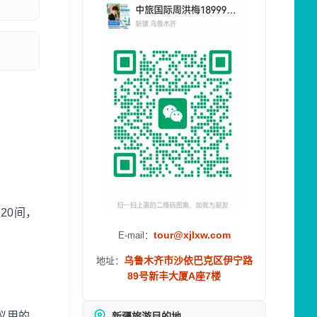
20间，
tour@xjlxw.com
E-mail：
乌鲁木齐市沙依巴克区伊宁路
地址：
89号新丰大厦A座7楼
议用的
新疆旅游目的地