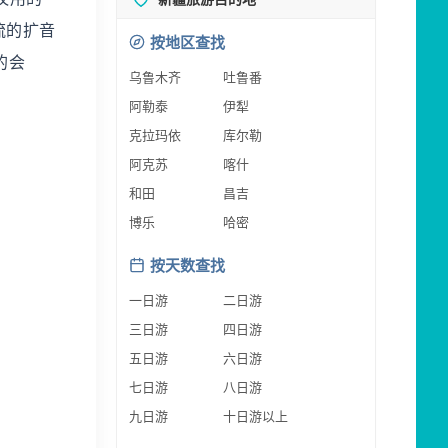
流的扩音
按地区查找
的会
乌鲁木齐
吐鲁番
阿勒泰
伊犁
克拉玛依
库尔勒
阿克苏
喀什
和田
昌吉
博乐
哈密
按天数查找
一日游
二日游
三日游
四日游
五日游
六日游
七日游
八日游
九日游
十日游以上