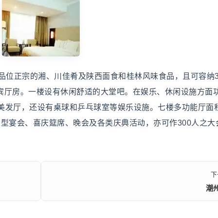
位正宗的湘、川佳肴及陕西面食和桂林风味食品，且可容纳3
贵宾厅房。一楼设有休闲舒适的大堂吧。在娱乐、休闲设施方面
美发厅，还设有桌球和乒乓球室等娱乐设施。七楼多功能厅面积
型宴会、喜庆筵席、晚会及各类庆典活动，亦可作300人之大
下
潮