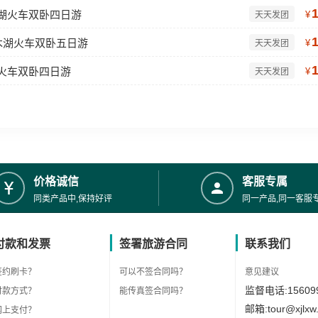
木湖火车双卧四日游
¥
天天发团
木湖火车双卧五日游
¥
天天发团
湖火车双卧四日游
¥
天天发团
价格诚信
客服专属
同类产品中,保持好评
同一产品,同一客服
付款和发票
签署旅游合同
联系我们
签约刷卡？
可以不签合同吗？
意见建议
监督电话:156099
付款方式？
能传真签合同吗？
邮箱:tour@xjlxw
网上支付？