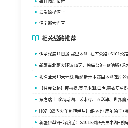
碧桂园度假村
云影琼楼酒店
佳宁娜大酒店
相关线路推荐
伊犁深度11日游|赛里木湖+独库公路+S101
新疆南北疆大环游16天，独库公路+喀纳斯+禾
北疆全景10天环线·喀纳斯禾木赛里木湖独库公
【独库公路】那拉提,赛里木湖,口岸,薰衣草单
东方瑞士-喀纳斯湖、禾木村、五彩滩、世界魔
H07【疆内火车卧游伊犁】那拉提+库尔德宁+
新疆伊犁9日深度游：S101公路+赛里木湖+独