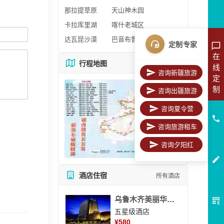
那拉提草原
天山神木园
卡拉库里湖
喀什老城区
达瓦昆沙漠
巴音布鲁克
定制专家
在
行程地图
更多地图
线
咨询新疆旅游
定
制
咨询出疆旅游
咨询夏令营
咨询旅游租车
咨询夕阳红
酒店住宿
所有酒店
乌鲁木齐美丽华大酒
五星级酒店
¥
580