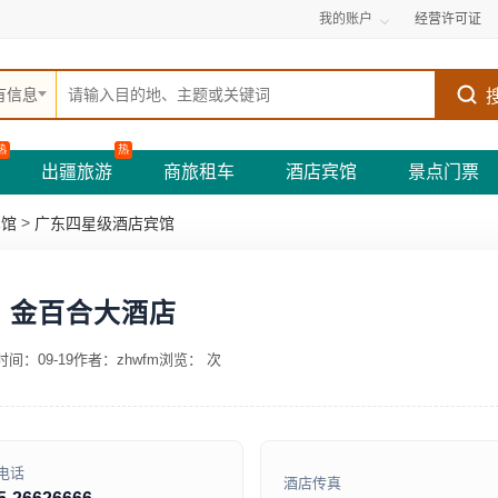
我的账户
经营许可证
有信息
热
热
出疆旅游
商旅租车
酒店宾馆
景点门票
>
宾馆
广东四星级酒店宾馆
金百合大酒店
间：09-19
作者：zhwfm
浏览：
次
电话
酒店传真