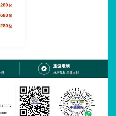
1280
起
1680
起
1280
起
旅游定制
专员
资深客服,量身定制
15557
.com