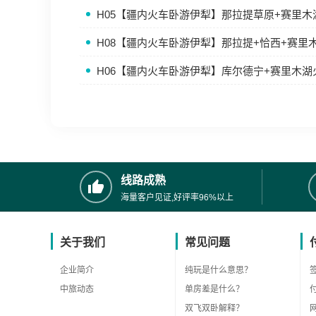
H05【疆内火车卧游伊犁】那拉提草原+赛里
H08【疆内火车卧游伊犁】那拉提+恰西+赛里
H06【疆内火车卧游伊犁】库尔德宁+赛里木
线路成熟
海量客户见证,好评率96%以上
关于我们
常见问题
企业简介
纯玩是什么意思？
中旅动态
单房差是什么？
双飞双卧解释？