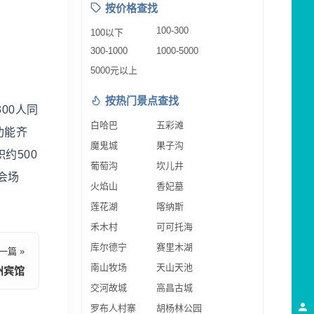
按价格查找
100-300
100以下
300-1000
1000-5000
5000元以上
按热门景点查找
00人同
白哈巴
五彩滩
功能齐
魔鬼城
果子沟
约500
葡萄沟
坎儿井
会场
火焰山
香妃墓
莲花湖
喀纳斯
禾木村
可可托海
库尔德宁
赛里木湖
一篇 »
南山牧场
天山天池
州宾馆
交河故城
高昌古城
罗布人村寨
胡杨林公园