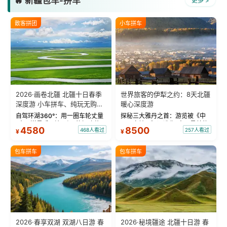
🔥 新疆包车-拼车
更多 >
散客拼团
小车拼车
2026·画卷北疆 北疆十日春季
世界旅客的伊犁之约：8天北疆
深度游 小车拼车、纯玩无购
暖心深度游
物！
自驾环湖360°：用一圈车轮丈量
探秘三大雅丹之首：游览被《中
“大西洋最后一滴眼泪”的极致蔚
国国家地理》评选为“中国最美的
4580
8500
468人看过
257人看过
¥
¥
蓝。 赛湖旅拍：甄选多款风格服
三大雅丹”第一名的克拉玛依魔鬼
饰，9张精修美照，定格赛里木湖
城。 中国第一村：探访仅存的图
绝美瞬间。 赛湖坦克300跟车视
瓦人最大村落——禾木村，欣赏
包车拼车
包车拼车
频：专业摄影师...
晨雾与小木...
2026·春享双湖 双湖八日游 春
2026·秘境疆途 北疆十日游 春