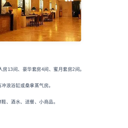
人房13间、豪华套房4间、蜜月套房2间。
有冲浪浴缸或桑拿蒸气房。
擦鞋、酒水、送餐、小商品。