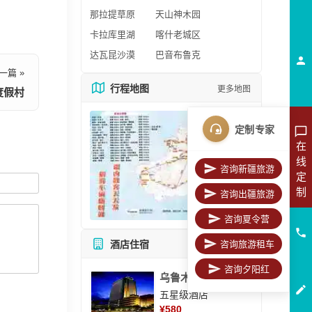
那拉提草原
天山神木园
卡拉库里湖
喀什老城区
达瓦昆沙漠
巴音布鲁克
一篇 »
行程地图
更多地图
度假村
定制专家
在
线
咨询新疆旅游
定
制
咨询出疆旅游
咨询夏令营
咨询旅游租车
酒店住宿
所有酒店
咨询夕阳红
乌鲁木齐美丽华大酒
五星级酒店
¥
580