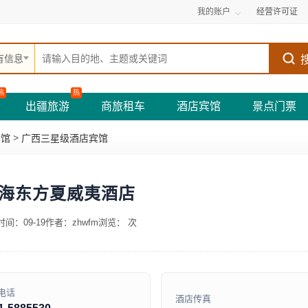
我的账户
经营许可证
有信息
热
热
出疆旅游
商旅租车
酒店宾馆
景点门票
>
宾馆
广西三星级酒店宾馆
海东方夏威夷酒店
间：09-19
作者：zhwfm
浏览：
次
电话
酒店传真