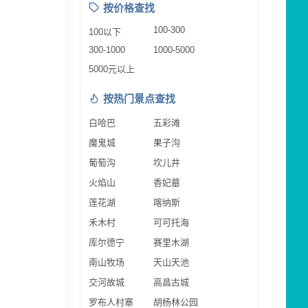
按价格查找
100-300
100以下
300-1000
1000-5000
5000元以上
按热门景点查找
白哈巴
五彩滩
魔鬼城
果子沟
葡萄沟
坎儿井
火焰山
香妃墓
莲花湖
喀纳斯
禾木村
可可托海
库尔德宁
赛里木湖
南山牧场
天山天池
交河故城
高昌古城
罗布人村寨
胡杨林公园