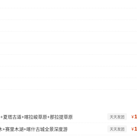
公路+夏塔古道+喀拉峻草原+那拉提草原
¥
天天发团
木+赛里木湖+喀什古城全景深度游
¥
天天发团