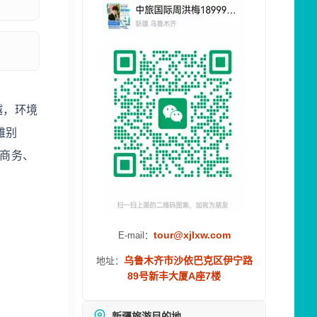
越，环境
雅别
、商务、
tour@xjlxw.com
E-mail：
乌鲁木齐市沙依巴克区伊宁路
地址：
89号新丰大厦A座7楼
新疆旅游目的地