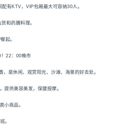
间配有KTV，VIP包厢最大可容纳30人。
山货和药膳料理。
/餐起。
！22：00晚市
香，是休闲、观赏阳光、沙滩、海景的好去处。
0，提供美容美发，保健按摩。
各类小商品。
值班。