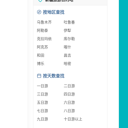
按地区查找
乌鲁木齐
吐鲁番
阿勒泰
伊犁
克拉玛依
库尔勒
阿克苏
喀什
和田
昌吉
博乐
哈密
按天数查找
一日游
二日游
三日游
四日游
五日游
六日游
七日游
八日游
九日游
十日游以上