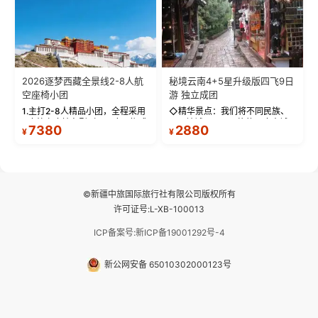
2026逐梦西藏全景线2-8人航
秘境云南4+5星升级版四飞9日
空座椅小团
游 独立成团
1.主打2-8人精品小团，全程采用
◇精华景点：我们将不同民族、
9座航空座椅车型（360度环抱式
不同地域、不同风格的三座古城
7380
2880
¥
¥
座舱），提供VIP级别的舒适出行
—【大理古城、丽江古城、香格
体验 。供氧保障： 2.全程入住舒
里拉、野象谷】呈现给您！...
适型含氧酒店（低海拔的索松村
和林芝除外），并贴心赠...
©新疆中旅国际旅行社有限公司版权所有
许可证号:L-XB-100013
ICP备案号:新ICP备19001292号-4
新公网安备 65010302000123号