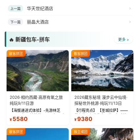
华天世纪酒店
上一篇
丽晶大酒店
下一篇
🔥 新疆包车-拼车
更多 >
散客拼团
散客拼团
2026·相约西藏·高原有氧之旅
2026藏东秘境 漫步云中仙境·
纯玩9/11日游
探秘世外桃源·纯玩11/13日
【海拔递进式体验】-先游林芝
【行程亮点】 【圣城拉萨】——
(2900米)再访拉萨(3650米)，亲
带上信心与信仰去西藏，行吟拉
5580
9380
¥
¥
测 99%游客零高反 。 【贴心保
萨，感受这座城与生俱来的与众
障】-全程配备便携式制氧机，高
不同！ 【布达拉宫】——集宫殿
反根本不是事儿 ！ 【无人机航
城堡寺院于一体的宏伟建筑，是
散客拼团
独立成团
拍】-雪山/圣湖/...
西藏最完整的古代...