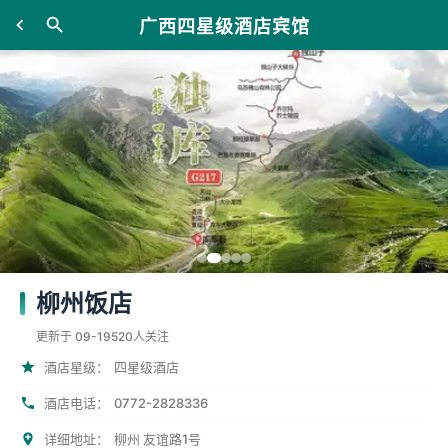
广西四星级酒店宾馆
柳州饭店
更新于 09-19
520人关注
酒店星级：
四星级酒店
0772-2828336
酒店电话：
详细地址：
柳州 友谊路1号