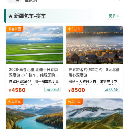
下一篇
🔥 新疆包车-拼车
更多 >
散客拼团
小车拼车
2026·画卷北疆 北疆十日春季
世界旅客的伊犁之约：8天北疆
深度游 小车拼车、纯玩无购
暖心深度游
物！
自驾环湖360°：用一圈车轮丈量
探秘三大雅丹之首：游览被《中
“大西洋最后一滴眼泪”的极致蔚
国国家地理》评选为“中国最美的
4580
8500
468人看过
257人看过
¥
¥
蓝。 赛湖旅拍：甄选多款风格服
三大雅丹”第一名的克拉玛依魔鬼
饰，9张精修美照，定格赛里木湖
城。 中国第一村：探访仅存的图
绝美瞬间。 赛湖坦克300跟车视
瓦人最大村落——禾木村，欣赏
包车拼车
包车拼车
频：专业摄影师...
晨雾与小木...