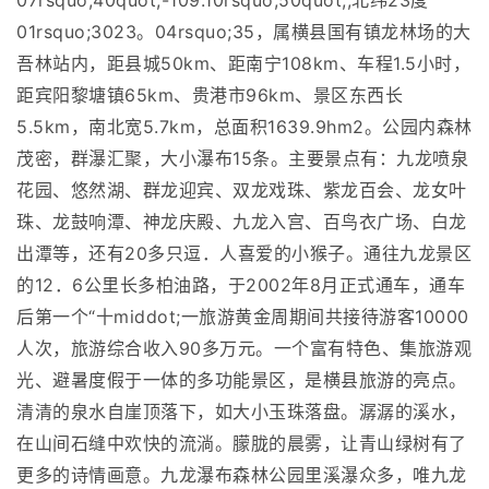
07rsquo;40quot;-109.10rsquo;50quot;,北纬23度
01rsquo;3023。04rsquo;35，属横县国有镇龙林场的大
吾林站内，距县城50km、距南宁108km、车程1.5小时，
距宾阳黎塘镇65km、贵港市96km、景区东西长
5.5km，南北宽5.7km，总面积1639.9hm2。公园内森林
茂密，群瀑汇聚，大小瀑布15条。主要景点有：九龙喷泉
花园、悠然湖、群龙迎宾、双龙戏珠、紫龙百会、龙女叶
珠、龙鼓响潭、神龙庆殿、九龙入宫、百鸟衣广场、白龙
出潭等，还有20多只逗．人喜爱的小猴子。通往九龙景区
的12．6公里长多柏油路，于2002年8月正式通车，通车
后第一个“十middot;一旅游黄金周期间共接待游客10000
人次，旅游综合收入90多万元。一个富有特色、集旅游观
光、避暑度假于一体的多功能景区，是横县旅游的亮点。
清清的泉水自崖顶落下，如大小玉珠落盘。潺潺的溪水，
在山间石缝中欢快的流淌。朦胧的晨雾，让青山绿树有了
更多的诗情画意。九龙瀑布森林公园里溪瀑众多，唯九龙