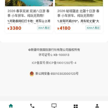
2026·春享双湖 双湖八日游 春
2026·秘境疆途 北疆十日游 春
季 小车拼车、纯玩无购物！
季 小车拼车、纯玩无购物！
1.阿勒泰网红打卡地：将军山 2.将
1.自驾环湖270°，用车轮丈量“大
军山落日缆车，体验雪都风光 3.
西洋最后一滴眼泪”的极致蔚蓝，
3380
4180
354人看过
4264人看过
¥
¥
将军山，夕阳派对，蹦迪party 4.
让雪山、花海与深邃湖水在转弯
自驾赛里木湖360°环湖 5.二进赛
间连成自由的画卷。 2.特别赠送
湖随心游，邂逅湖畔日出浪漫...
那拉提景区3公里内，落地窗三钻
民宿 3.那...
©新疆中旅国际旅行社有限公司版权所有
许可证号:L-XB-100013
ICP备案号:新ICP备19001292号-4
新公网安备 65010302000123号