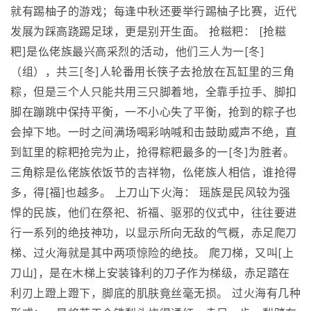
就有踢柚子的游戏；每逢中秋还要举行踢柚子比赛，近代
发展为踩高跷踢足球，更是别开生面。 抢糍粑： [抢糍
粑]是仫佬族最兴高采烈的活动，他们三人为一[冬]
（组），共三[冬]人轮番用长筷子去抢放在瓦缸里的三角
粽，但是三个人只能共用三只脚着地，全靠手拉手、脚扣
脚在蹦跳中保持平衡，一不小心失了平衡，抢到的粽子也
会掉下地。一时之间满场喝彩呐喊和击鼓助威声不绝，直
到缸里的粽粑抢完为止，抢得粽粑最多的一[冬]为胜者。
三角粽是仫佬族依饭节的吉祥物，仫佬族人相信，谁抢得
多，得[福]也越多。 上刀山下火海： 瑶族是民风较为强
悍的民族，他们在祭祀、祈福、驱邪的仪式中，往往要进
行一系列的绝技神功，以显示所向无敌的气概，赤足爬刀
梯、过火海就是其中两项惊险的绝技。 爬刀梯，又叫[上
刀山]，是在木梯上安装锋利的刀子作为梯级，赤足踏在
利刃上蹬上蹬下，脚底的肌肤竟丝毫无损。 过火海有几种