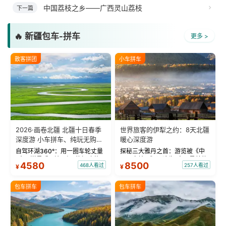
中国荔枝之乡——广西灵山荔枝
下一篇
🔥 新疆包车-拼车
更多 >
散客拼团
小车拼车
2026·画卷北疆 北疆十日春季
世界旅客的伊犁之约：8天北疆
深度游 小车拼车、纯玩无购
暖心深度游
物！
自驾环湖360°：用一圈车轮丈量
探秘三大雅丹之首：游览被《中
“大西洋最后一滴眼泪”的极致蔚
国国家地理》评选为“中国最美的
4580
8500
468人看过
257人看过
¥
¥
蓝。 赛湖旅拍：甄选多款风格服
三大雅丹”第一名的克拉玛依魔鬼
饰，9张精修美照，定格赛里木湖
城。 中国第一村：探访仅存的图
绝美瞬间。 赛湖坦克300跟车视
瓦人最大村落——禾木村，欣赏
包车拼车
包车拼车
频：专业摄影师...
晨雾与小木...