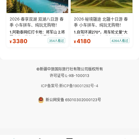
2026·春享双湖 双湖八日游 春
2026·秘境疆途 北疆十日游 春
季 小车拼车、纯玩无购物！
季 小车拼车、纯玩无购物！
1.阿勒泰网红打卡地：将军山 2.将
1.自驾环湖270°，用车轮丈量“大
军山落日缆车，体验雪都风光 3.
西洋最后一滴眼泪”的极致蔚蓝，
3380
4180
354人看过
4264人看过
¥
¥
将军山，夕阳派对，蹦迪party 4.
让雪山、花海与深邃湖水在转弯
自驾赛里木湖360°环湖 5.二进赛
间连成自由的画卷。 2.特别赠送
湖随心游，邂逅湖畔日出浪漫...
那拉提景区3公里内，落地窗三钻
民宿 3.那...
©新疆中旅国际旅行社有限公司版权所有
许可证号:L-XB-100013
ICP备案号:新ICP备19001292号-4
新公网安备 65010302000123号