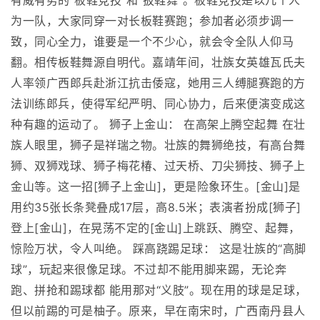
有威有势的“板鞋竞技”和“扳鞋舞”。板鞋竞技是以几个人
为一队，大家同穿一对长板鞋赛跑；参加者必须步调一
致，同心全力，谁要是一个不少心，就会令全队人仰马
翻。相传板鞋舞源自明代。嘉靖年间，壮族女英雄瓦氏夫
人率领广西郎兵赴浙江抗击倭寇，她用三人缚腿赛跑的方
法训练郎兵，使得军纪严明、同心协力，后来便演变成这
种有趣的运动了。 狮子上金山： 在高架上腾空起舞 在壮
族人眼里，狮子是祥瑞之物。壮族的舞狮绝技，有高台舞
狮、双狮戏球、狮子梅花椿、过天桥、刀尖狮技、狮子上
金山等。这一招[狮子上金山]，更是险象环生。[金山]是
用约35张长条凳叠成17层，高8.5米；表演者扮成[狮子]
登上[金山]，在晃荡不定的[金山]上跳跃、腾空、起舞，
惊险万状，令人叫绝。 踩高跷踢足球： 这是壮族的“高脚
球”，玩起来很像足球。不过却不能用脚来踢，无论奔
跑、拼抢和踢球都 能用那对“义肢”。现在用的球是足球，
但以前踢的可是柚子。原来，早在南宋时，广西南丹县人