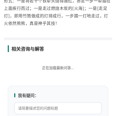
形式：一是将若干个铁犁头烧得通红，赤足一步一犁踏在
上面疾行而过；一是走过燃烧木炭的[火海]；一是[走足
灯]，即用竹筒做成的灯排成行，一步踏一灯地走过，灯
火依然熊熊，真是神乎其技！
相关咨询与解答
正在加载最新问答...
我有疑问：