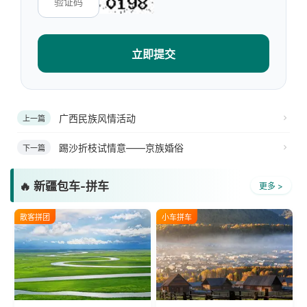
立即提交
广西民族风情活动
上一篇
踢沙折枝试情意——京族婚俗
下一篇
🔥 新疆包车-拼车
更多 >
散客拼团
小车拼车