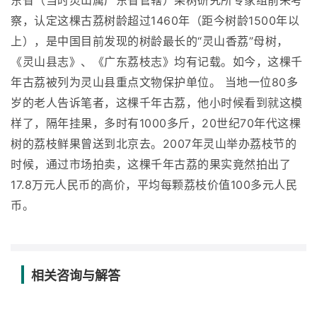
东省（当时灵山属广东省管辖）果树研究所专家组前来考
察，认定这棵古荔树龄超过1460年（距今树龄1500年以
上），是中国目前发现的树龄最长的“灵山香荔”母树，
《灵山县志》、《广东荔枝志》均有记载。如今，这棵千
年古荔被列为灵山县重点文物保护单位。 当地一位80多
岁的老人告诉笔者，这棵千年古荔，他小时候看到就这模
样了，隔年挂果，多时有1000多斤，20世纪70年代这棵
树的荔枝鲜果曾送到北京去。2007年灵山举办荔枝节的
时候，通过市场拍卖，这棵千年古荔的果实竟然拍出了
17.8万元人民币的高价，平均每颗荔枝价值100多元人民
币。
相关咨询与解答