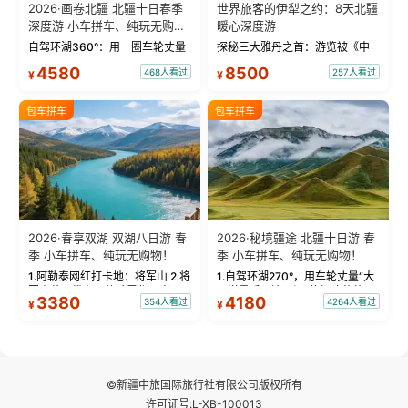
2026·画卷北疆 北疆十日春季
世界旅客的伊犁之约：8天北疆
深度游 小车拼车、纯玩无购
暖心深度游
物！
自驾环湖360°：用一圈车轮丈量
探秘三大雅丹之首：游览被《中
“大西洋最后一滴眼泪”的极致蔚
国国家地理》评选为“中国最美的
4580
8500
468人看过
257人看过
¥
¥
蓝。 赛湖旅拍：甄选多款风格服
三大雅丹”第一名的克拉玛依魔鬼
饰，9张精修美照，定格赛里木湖
城。 中国第一村：探访仅存的图
绝美瞬间。 赛湖坦克300跟车视
瓦人最大村落——禾木村，欣赏
包车拼车
包车拼车
频：专业摄影师...
晨雾与小木...
2026·春享双湖 双湖八日游 春
2026·秘境疆途 北疆十日游 春
季 小车拼车、纯玩无购物！
季 小车拼车、纯玩无购物！
1.阿勒泰网红打卡地：将军山 2.将
1.自驾环湖270°，用车轮丈量“大
军山落日缆车，体验雪都风光 3.
西洋最后一滴眼泪”的极致蔚蓝，
3380
4180
354人看过
4264人看过
¥
¥
将军山，夕阳派对，蹦迪party 4.
让雪山、花海与深邃湖水在转弯
自驾赛里木湖360°环湖 5.二进赛
间连成自由的画卷。 2.特别赠送
湖随心游，邂逅湖畔日出浪漫...
那拉提景区3公里内，落地窗三钻
民宿 3.那...
©新疆中旅国际旅行社有限公司版权所有
许可证号:L-XB-100013