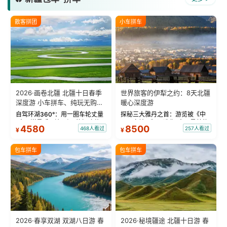
散客拼团
小车拼车
2026·画卷北疆 北疆十日春季
世界旅客的伊犁之约：8天北疆
深度游 小车拼车、纯玩无购
暖心深度游
物！
自驾环湖360°：用一圈车轮丈量
探秘三大雅丹之首：游览被《中
“大西洋最后一滴眼泪”的极致蔚
国国家地理》评选为“中国最美的
4580
8500
468人看过
257人看过
¥
¥
蓝。 赛湖旅拍：甄选多款风格服
三大雅丹”第一名的克拉玛依魔鬼
饰，9张精修美照，定格赛里木湖
城。 中国第一村：探访仅存的图
绝美瞬间。 赛湖坦克300跟车视
瓦人最大村落——禾木村，欣赏
包车拼车
包车拼车
频：专业摄影师...
晨雾与小木...
2026·春享双湖 双湖八日游 春
2026·秘境疆途 北疆十日游 春