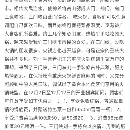
市是伴随着万里黄河第一坝的建设而崛起的一座新兴城
市。相传大禹治水，使神斧将高山劈成人门、神门、鬼门
三道峡谷，三门峡由此而得名。 吃火锅，食客们可以任意
调配自己喜欢口味，而且始终可保持菜品温度，逐渐被广
大食客们所喜爱。约上几个知心朋友，热热乎乎地吃顿火
锅，越来越受我们三门峡市市民的喜爱。在三门峡，爱吃
火锅的朋友很多，火锅店也越开越多，可是正宗的重庆火
锅并不多见。刘一手禀着把正宗重庆火锅送到千家万户的
理想，来到了三门峡。三门峡刘一手装修古朴典雅，服务
热情周到。在保持原有重庆火锅鲜香麻辣的同时，又充分
照顾到中原人民口味，调试出了适合本地食客们享用的火
锅味型。在12月2日至12月12日的开业酬宾期间，顾客们
可任意享受如下优惠之一： 1、享受免收红锅、普通鸳鸯
锅的锅底费，并赠送特色菜一份和650ml雪碧一瓶； 2、
享受消费菜品满100送50，满50送20； 3、消费88元送
价值30元啤酒一件。三门峡刘一手将会以热情、周到的服