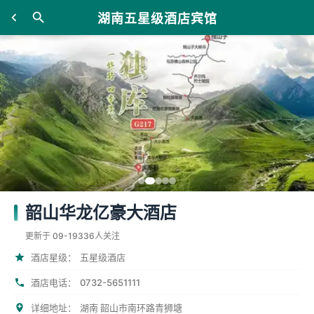
湖南五星级酒店宾馆
韶山华龙亿豪大酒店
更新于 09-19
336人关注
酒店星级：
五星级酒店
0732-5651111
酒店电话：
详细地址：
湖南 韶山市南环路青狮塘