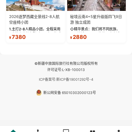
2026逐梦西藏全景线2-8人航
秘境云南4+5星升级版四飞9日
空座椅小团
游 独立成团
1.主打2-8人精品小团，全程采用
◇精华景点：我们将不同民族、
9座航空座椅车型（360度环抱式
不同地域、不同风格的三座古城
7380
2880
¥
¥
座舱），提供VIP级别的舒适出行
—【大理古城、丽江古城、香格
体验 。供氧保障： 2.全程入住舒
里拉、野象谷】呈现给您！...
适型含氧酒店（低海拔的索松村
和林芝除外），并贴心赠...
©新疆中旅国际旅行社有限公司版权所有
许可证号:L-XB-100013
ICP备案号:新ICP备19001292号-4
新公网安备 65010302000123号