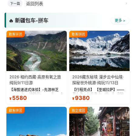
返回列表
下一篇
🔥 新疆包车-拼车
更多 >
散客拼团
散客拼团
2026·相约西藏·高原有氧之旅
2026藏东秘境 漫步云中仙境·
纯玩9/11日游
探秘世外桃源·纯玩11/13日
【海拔递进式体验】-先游林芝
【行程亮点】 【圣城拉萨】——
(2900米)再访拉萨(3650米)，亲
带上信心与信仰去西藏，行吟拉
5580
9380
¥
¥
测 99%游客零高反 。 【贴心保
萨，感受这座城与生俱来的与众
障】-全程配备便携式制氧机，高
不同！ 【布达拉宫】——集宫殿
反根本不是事儿 ！ 【无人机航
城堡寺院于一体的宏伟建筑，是
散客拼团
独立成团
拍】-雪山/圣湖/...
西藏最完整的古代...