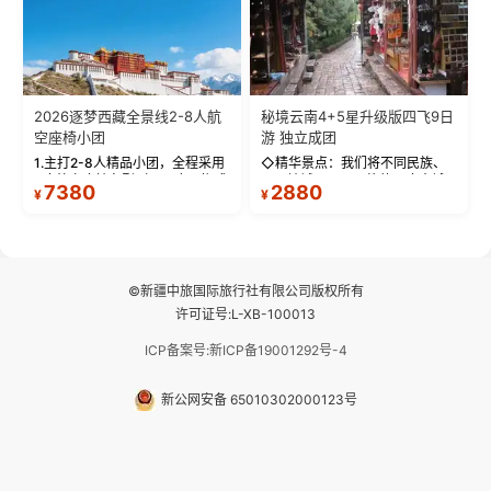
2026逐梦西藏全景线2-8人航
秘境云南4+5星升级版四飞9日
空座椅小团
游 独立成团
1.主打2-8人精品小团，全程采用
◇精华景点：我们将不同民族、
9座航空座椅车型（360度环抱式
不同地域、不同风格的三座古城
7380
2880
¥
¥
座舱），提供VIP级别的舒适出行
—【大理古城、丽江古城、香格
体验 。供氧保障： 2.全程入住舒
里拉、野象谷】呈现给您！...
适型含氧酒店（低海拔的索松村
和林芝除外），并贴心赠...
©新疆中旅国际旅行社有限公司版权所有
许可证号:L-XB-100013
ICP备案号:新ICP备19001292号-4
新公网安备 65010302000123号