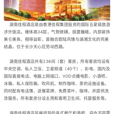
湖南佳程酒店是由香港佳程集团投资的国际五星级旅游
涉外饭店。楼体高34层，气势磅礴，挺拔巍峨，内部装饰
美仑美奂、相得益彰，是融合欧陆风情与湖湘文化的完美
结晶，位于长沙天心区劳动西路。
湖南佳程酒店共有238间（套）客房，所有客房均设有
中央空调、私人卫浴、卫星频道（40个）、彩电、国内及
国际直拨电话、电脑上网插口、VOD点播电影、小酒吧、
冰箱、私人保险箱、吹风机、制作咖啡、茶的设施设备。
同时配有电话簿、送餐菜牌、免费茶叶、咖啡，并提供洗
烫服务。所有套房分设主用和客用卫生间、托婴服务等。
湖南佳程酒店风格迥异的各式餐厅和酒吧，迎合不同需