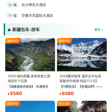
长沙神农大酒店
上一篇
华雅华天国际大酒店
下一篇
🔥 新疆包车-拼车
更多 >
散客拼团
散客拼团
2026·相约西藏·高原有氧之旅
2026藏东秘境 漫步云中仙境·
纯玩9/11日游
探秘世外桃源·纯玩11/13日
【海拔递进式体验】-先游林芝
【行程亮点】 【圣城拉萨】——
(2900米)再访拉萨(3650米)，亲
带上信心与信仰去西藏，行吟拉
5580
9380
¥
¥
测 99%游客零高反 。 【贴心保
萨，感受这座城与生俱来的与众
障】-全程配备便携式制氧机，高
不同！ 【布达拉宫】——集宫殿
反根本不是事儿 ！ 【无人机航
城堡寺院于一体的宏伟建筑，是
散客拼团
独立成团
拍】-雪山/圣湖/...
西藏最完整的古代...