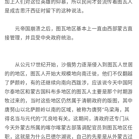
加上人们对这位英雄的仰慕，所以民间才会流传着图瓦人
是成吉思汗西征时留下的这种说法。
元帝国崩溃之后，图瓦地区基本上一直由西部蒙古直
接管理，并且受中央政府统治。
从公元17世纪开始，沙俄势力逐渐侵入到图瓦人世居
的的地区，图瓦人开始大规模地向南迁徙，他们不仅翻越
了萨颜岭，有的还继续向南向西跋涉，应该说今天中国阿
尔泰地区和蒙古国科布多地区的图瓦人主要是那个时期游
牧过来的，当时这些地区仍然属于清朝政府的版图，其中
唐努山以北萨颜岭以南的区域，被称为唐努“乌梁海，其
得名当与元代的“兀良哈有关。这期间，清政府还专门从
今天外蒙古所属的喀尔喀蒙古部落调配官员到图瓦地区任
职，这就是为什么巴德尔湖说，自己的先辈是从外蒙古过