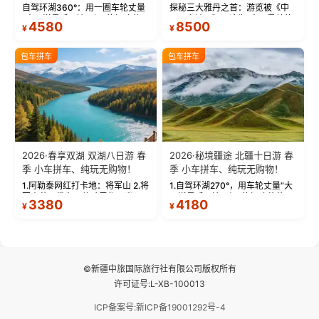
物！
自驾环湖360°：用一圈车轮丈量
探秘三大雅丹之首：游览被《中
“大西洋最后一滴眼泪”的极致蔚
国国家地理》评选为“中国最美的
4580
8500
¥
¥
蓝。 赛湖旅拍：甄选多款风格服
三大雅丹”第一名的克拉玛依魔鬼
饰，9张精修美照，定格赛里木湖
城。 中国第一村：探访仅存的图
绝美瞬间。 赛湖坦克300跟车视
瓦人最大村落——禾木村，欣赏
包车拼车
包车拼车
频：专业摄影师...
晨雾与小木...
2026·春享双湖 双湖八日游 春
2026·秘境疆途 北疆十日游 春
季 小车拼车、纯玩无购物！
季 小车拼车、纯玩无购物！
1.阿勒泰网红打卡地：将军山 2.将
1.自驾环湖270°，用车轮丈量“大
军山落日缆车，体验雪都风光 3.
西洋最后一滴眼泪”的极致蔚蓝，
3380
4180
¥
¥
将军山，夕阳派对，蹦迪party 4.
让雪山、花海与深邃湖水在转弯
自驾赛里木湖360°环湖 5.二进赛
间连成自由的画卷。 2.特别赠送
湖随心游，邂逅湖畔日出浪漫...
那拉提景区3公里内，落地窗三钻
民宿 3.那...
©新疆中旅国际旅行社有限公司版权所有
许可证号:L-XB-100013
ICP备案号:新ICP备19001292号-4