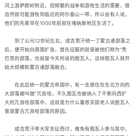
河上游萨颜岭附近，但频繁的战争和游牧生活的需要，很
自然就可能游牧到临近的阿尔泰山一带，所以会有人说，
他们的先辈早在1000年前就在喀纳斯地区生活了。
到了公元12世纪左右，成吉思汗统一了蒙古诸部落之
后，便开始向周围扩张，首先征服的就是被他们称为“秃
巴思的部落，也就是今天所说的图瓦人。这样图瓦人就开
始大规模和蒙古诸部落融合。
在此后统一的蒙古帝国中，有一支居住在东北方向的
大部落被叫做“兀良哈，不久图瓦也被纳入了不断向西扩
大的兀良哈部落中，这就是为什么塞恩买提老人说图瓦人
曾是蒙古兀良哈部落的原因。
成吉思汗率大军东征西讨，难免有图瓦人参与其中，