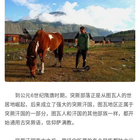
到公元6世纪隋唐时期，突厥部落正是从图瓦人的世
居地崛起，后来成立了强大的突厥汗国，图瓦地区正属于
突厥汗国的一部分，图瓦人和汗国的其他部族一样，都开
始通用古突厥语，信仰萨满教。