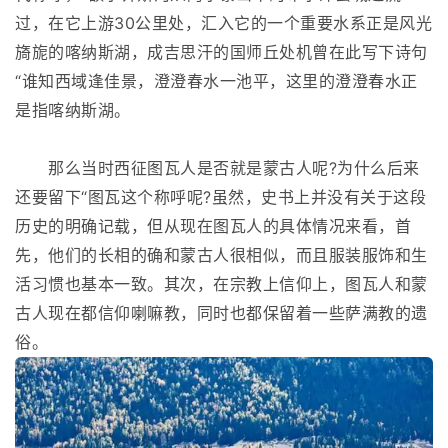
过，在它上游30公里处，汇入它的一个重要水系正是风光
旖旎的喀纳斯湖，成吉思汗的国师丘处机曾在此写下诗句
“谁知西域逢佳景，澄澄春水一池平，这里的澄澄春水正
是指喀纳斯湖。
那么当时西征图瓦人是否就是蒙古人呢?为什么后来
还要留下“图瓦这个称呼呢?虽然，史书上并没有关于这段
历史的明确记载，但从现在图瓦人的具体情况来看，首
先，他们的长相的确和蒙古人很相似，而且服装服饰和生
活习惯也基本一致。其次，在宗教上信仰上，图瓦人和蒙
古人现在都信仰喇嘛教，同时也都保留着一些萨满教的遗
俗。