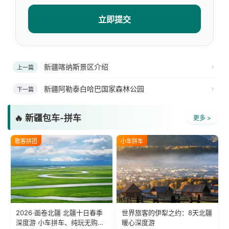
立即提交
新疆喀纳斯景区介绍
上一篇
新疆阿勒泰白哈巴国家森林公园
下一篇
🔥 新疆包车-拼车
更多 >
散客拼团
小车拼车
2026·画卷北疆 北疆十日春季
世界旅客的伊犁之约：8天北疆
深度游 小车拼车、纯玩无购
暖心深度游