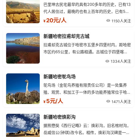
巴里坤古民宅最早的具有200多年的历史，已有13
代人居住过，最晚的也有上百年的历史，已有5代
人居住过，完整和较完整的有五家，门楼9座，门
20元/人
1150人关注
¥
楼除兰州湾子有一家外，其余均在汉城内。
新疆哈密拉甫却克古城
拉甫却克古城位于哈密市五堡乡四堡村内，距哈密
市区约65公里，有公路相通。古城位于四堡喀尔
鲁克的东西两岩，河东两城（一南一北，）河西一
1334人关注
城，呈三足鼎之势。
新疆哈密鸵鸟场
鸵鸟场（金鸵鸟养殖有限责任公司）是一处集养
殖、观赏、和加工于一体的多功能养殖常位于哈密
市西北，石油基地西5公里，312国道2061公里
5元/人
1471人关注
¥
处，交通十分便利。鸵鸟场建于1995年，由14只
非洲津巴布韦种鸟开始繁殖，现已繁育有近千只大
新疆哈密焕彩沟
小鸵鸟，成为了新疆最大的鸵鸟常鸵鸟肉含有21
据熊懋奘《西行记略》云：焕彩沟，旧名棺材沟，
种人体所需的氨基酸，具
岳威信公(钟琪)改今名。相传，焕彩沟汉碑是一天