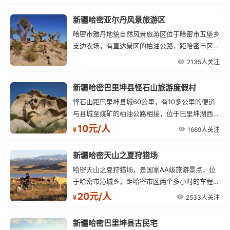
丝路北新道）通往，交通通讯方便，既有巍峨的高
山冰川、浩瀚的林海。
新疆哈密亚尔丹风景旅游区
哈密市雅丹地貌自然风景旅游区位于哈密市五堡乡
支边农场，有直达景区的柏油公路，距哈密市区约
90公里，通信网络已覆盖景区。
2135人关注
新疆哈密巴里坤县怪石山旅游度假村
怪石山距巴里坤县城60公里，有10多公里的便道
与县城至煤矿的柏油公路相接，位于巴里坤湖西北
7公里外小夹山的最东端。
10元/人
1669人关注
¥
新疆哈密天山之夏狩猎场
哈密天山之夏狩猎场，是国家AA级旅游景点，位
于哈密市沁城乡，距哈密市区两个多小时的车程。
狩猎场主要以山地、丘陵、戈壁为主，平均海拔在
20元/人
2533人关注
¥
1000-3000米。
新疆哈密巴里坤县古民宅