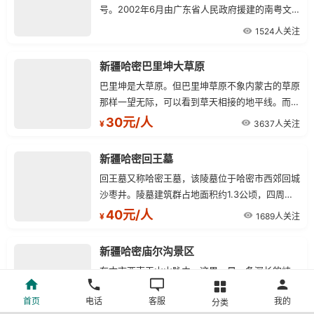
号。2002年6月由广东省人民政府援建的南粤文
化中心迁入。博物馆有展厅面积800余平方米，库
1524人关注
房面积300平方米。
新疆哈密巴里坤大草原
巴里坤是大草原。但巴里坤草原不象内蒙古的草原
那样一望无际，可以看到草天相接的地平线。而巴
里坤是盆地，极目远望，四周与蓝天相接的是连绵
30元/人
3637人关注
¥
不断的山巅。这些山都属于东天山。特别是南山尤
为高大雄伟，山顶有终年不化的积雪，山腰是四季
新疆哈密回王墓
常青的林带。
回王墓又称哈密王墓，该陵墓位于哈密市西郊回城
沙枣井。陵墓建筑群占地面积约1.3公顷，四周有
围墙。建筑群共分三部分：第一部分为大拱拜（即
40元/人
1689人关注
¥
回王坟），埋葬着七世回王伯锡尔极其大小福晋，
八世回王莫哈默得极其王妃、王族40人。回王墓
新疆哈密庙尔沟景区
为新疆著名的古建筑，下方上圆，通高17.8米，建
在本市西南天山山脉中。这里，是一条深长的峡
筑面积1500平。
谷。哈密四世回王玉素甫曾在此修建避暑行宫，垒
首页
电话
客服
我的
分类
起数十里的石墙，栽植了各种树木花草，其中以山
2449人关注