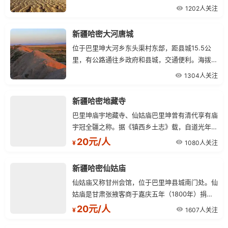
然巨石，四方体，底大上略小，远视像一口棺材，
1202人关注
故民间称棺材沟。
新疆哈密大河唐城
位于巴里坤大河乡东头渠村东部，距县城15.5公
里，有公路通往乡政府和县城，交通便利。海拨
1644米，是哈密地区规模最大、保存最完好的一
1304人关注
处唐代古城遗址，所以叫大河唐城或大河古城。
新疆哈密地藏寺
巴里坤庙宇地藏寺、仙姑庙巴里坤曾有清代享有庙
宇冠全疆之称。据《镇西乡土志》载，自道光年
间，营有四营之庙，三乡有三乡之庙，庙宇之多巍
20元/人
1080人关注
¥
然诚郡之壮观也。
新疆哈密仙姑庙
仙姑庙又称甘州会馆，位于巴里坤县城南门处。仙
姑庙是甘肃张掖客商于嘉庆五年（1800年）捐资
修建的，坐落在文馆所大院的最西边，东邻地藏
20元/人
1607人关注
¥
寺，南毗孙膑庙，北望无量庙。