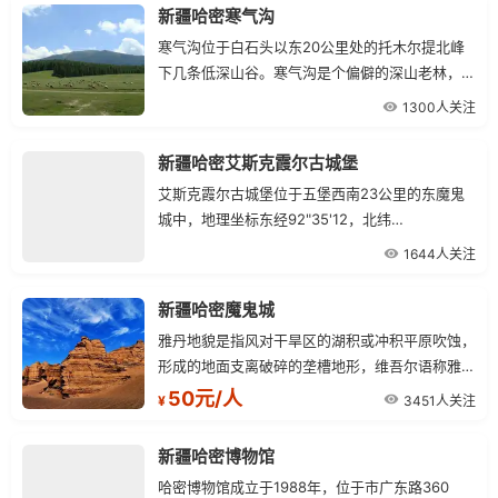
新疆哈密寒气沟
寒气沟位于白石头以东20公里处的托木尔提北峰
下几条低深山谷。寒气沟是个偏僻的深山老林，这
里水草茂盛，树木参天，有三条沟的水汇集后，形
1300人关注
成寒气沟大河，沿着河谷一直流到天山以南，形成
头道沟水，最终流入石城子水库。
新疆哈密艾斯克霞尔古城堡
艾斯克霞尔古城堡位于五堡西南23公里的东魔鬼
城中，地理坐标东经92"35'12，北纬
42lsquo;44rsquo;19，海拔350米，艾斯克霞尔
1644人关注
系维语破旧的古城之意。
新疆哈密魔鬼城
雅丹地貌是指风对干旱区的湖积或冲积平原吹蚀，
形成的地面支离破碎的垄槽地形，维吾尔语称雅
丹，意谓具陡壁之小丘。高起的风蚀土墩作长条
50元/人
3451人关注
¥
形，排列方向与主风向平行。
新疆哈密博物馆
哈密博物馆成立于1988年，位于市广东路360