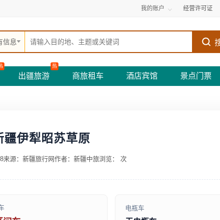
我的账户
经营许可证
有信息
热
热
出疆旅游
商旅租车
酒店宾馆
景点门票
新疆伊犁昭苏草原
8
来源：新疆旅行网
作者：新疆中旅
浏览：
次
车
电瓶车