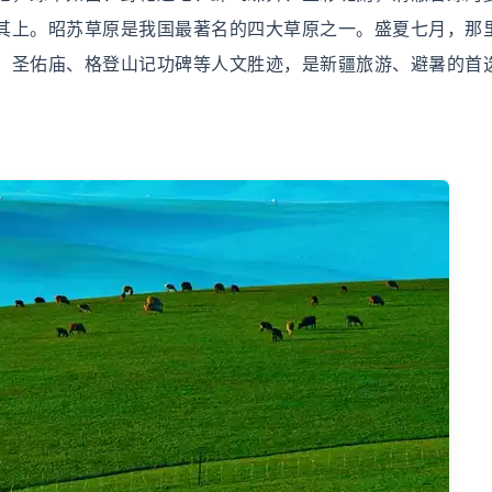
其上。昭苏草原是我国最著名的四大草原之一。盛夏七月，那
、圣佑庙、格登山记功碑等人文胜迹，是新疆旅游、避暑的首