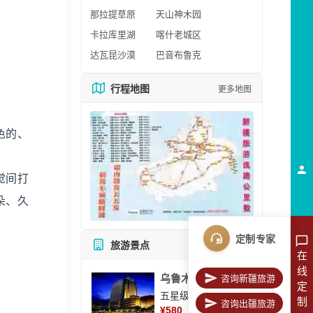
那拉提草原
天山神木园
卡拉库里湖
喀什老城区
达瓦昆沙漠
巴音布鲁克
行程地图
更多地图
色的、
觉间打
朵、久
定制专家
旅游景点
所有景点
在
线
乌鲁木齐美丽华大酒
咨询新疆旅游
定
五星级酒店
制
咨询出疆旅游
¥
580