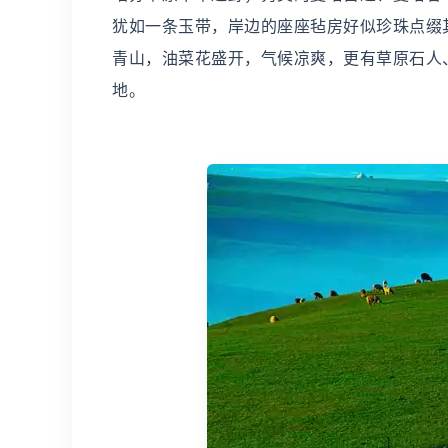
犹如一条玉带，岸边的座座毡房好似珍珠点缀
青山，油菜花盛开，气候凉爽，更有草原石人
地。