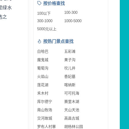
按价格查找
里绿水
100-300
100以下
选之
300-1000
1000-5000
5000元以上
按热门景点查找
白哈巴
五彩滩
魔鬼城
果子沟
葡萄沟
坎儿井
火焰山
香妃墓
莲花湖
喀纳斯
禾木村
可可托海
库尔德宁
赛里木湖
南山牧场
天山天池
交河故城
高昌古城
罗布人村寨
胡杨林公园