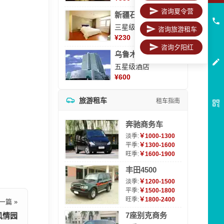
咨询夏令营
新疆石河子凯瑞酒店
三星级酒店
咨询旅游租车
¥
230
咨询夕阳红
乌鲁木齐海德大酒店
五星级酒店
¥
600
旅游租车
租车指南
奔驰商务车
淡季:
￥1000-1300
平季:
￥1300-1600
旺季:
￥1600-1900
丰田4500
淡季:
￥1200-1500
平季:
￥1500-1800
旺季:
￥1800-2400
一篇 »
7座别克商务
风情园