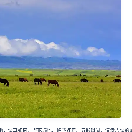
地，绿草如茵、野花遍地、蜂飞蝶舞、五彩斑阑，清澈碧绿的