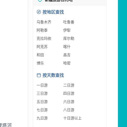
按地区查找
乌鲁木齐
吐鲁番
阿勒泰
伊犁
克拉玛依
库尔勒
阿克苏
喀什
和田
昌吉
博乐
哈密
按天数查找
一日游
二日游
三日游
四日游
五日游
六日游
七日游
八日游
九日游
十日游以上
夏塔河