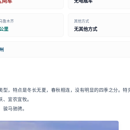
区间车
无电瓶车
乌鲁木齐
其他方式
0公里
无其他方式
州
类型，特点是冬长无夏，春秋相连，没有明显的四季之分。特
沃、宜农宜牧。
，骏马驰骋。