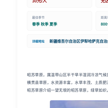
30元/人
无
最佳季节
距离
春季 秋季 夏季
80
新疆维吾尔自治区伊犁哈萨克自治
详细地址
昭苏草原，属温带山区半干旱半湿润冷凉气候
横贯县草原，水资源丰富，水草丰茂、土质肥
昭苏草原介绍一望无垠的昭苏草原，绿草如织