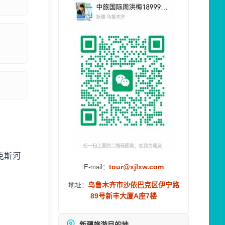
克斯河
tour@xjlxw.com
E-mail：
乌鲁木齐市沙依巴克区伊宁路
地址：
89号新丰大厦A座7楼
新疆旅游目的地