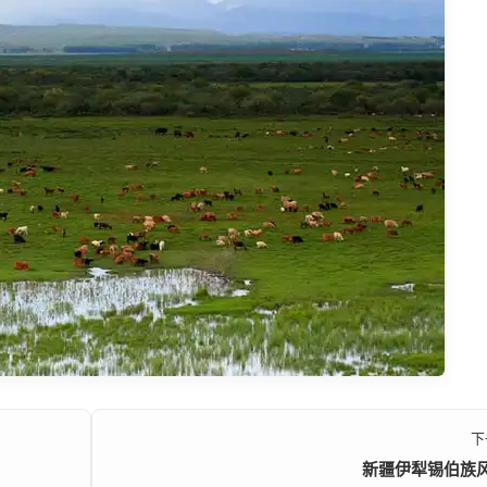
下
新疆伊犁锡伯族