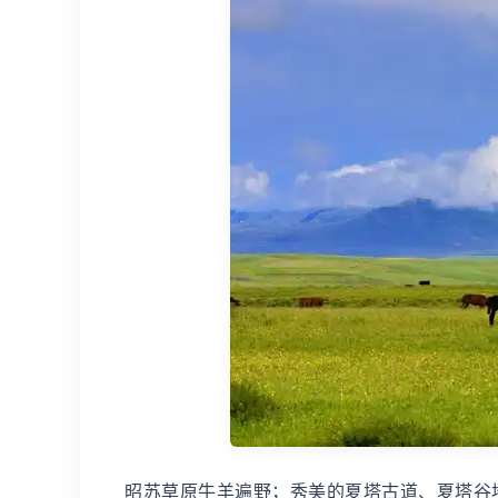
昭苏草原牛羊遍野；秀美的夏塔古道、夏塔谷