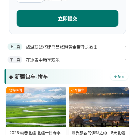
立即提交
旅游联盟将建乌昌旅游黄金带呼之欲出
上一篇
在冰雪中畅享欢乐
下一篇
🔥 新疆包车-拼车
更多 >
散客拼团
小车拼车
2026·画卷北疆 北疆十日春季
世界旅客的伊犁之约：8天北疆