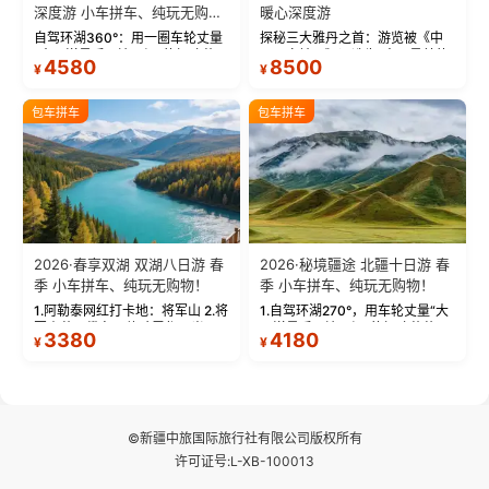
深度游 小车拼车、纯玩无购
暖心深度游
物！
自驾环湖360°：用一圈车轮丈量
探秘三大雅丹之首：游览被《中
“大西洋最后一滴眼泪”的极致蔚
国国家地理》评选为“中国最美的
4580
8500
¥
¥
蓝。 赛湖旅拍：甄选多款风格服
三大雅丹”第一名的克拉玛依魔鬼
饰，9张精修美照，定格赛里木湖
城。 中国第一村：探访仅存的图
绝美瞬间。 赛湖坦克300跟车视
瓦人最大村落——禾木村，欣赏
包车拼车
包车拼车
频：专业摄影师...
晨雾与小木...
2026·春享双湖 双湖八日游 春
2026·秘境疆途 北疆十日游 春
季 小车拼车、纯玩无购物！
季 小车拼车、纯玩无购物！
1.阿勒泰网红打卡地：将军山 2.将
1.自驾环湖270°，用车轮丈量“大
军山落日缆车，体验雪都风光 3.
西洋最后一滴眼泪”的极致蔚蓝，
3380
4180
¥
¥
将军山，夕阳派对，蹦迪party 4.
让雪山、花海与深邃湖水在转弯
自驾赛里木湖360°环湖 5.二进赛
间连成自由的画卷。 2.特别赠送
湖随心游，邂逅湖畔日出浪漫...
那拉提景区3公里内，落地窗三钻
民宿 3.那...
©新疆中旅国际旅行社有限公司版权所有
许可证号:L-XB-100013