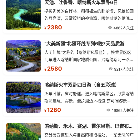
天池、吐鲁番、喀纳斯火车双卧6日
挺拔秀美的白桦林，栩栩如生的卧龙湾，风景如画
的月亮湾，云雾缭绕的神仙湾，喀纳斯湖的傍晚，
是摄影家的最爱。
2380
4862人关注
¥
“大美新疆”北疆环线专列6晚7天品质游
人间仙境”之称的【喀纳斯风景区】，换乘景区区
间车进入喀纳斯国家地质公园，沿喀纳斯河一路观
光，欣赏西伯利亚落叶松原始森林、白桦林风景，
2580
9217人关注
¥
神仙塆，卧龙湾，月亮湾，鸭泽湖，午餐后自由活
动，自由活动期间：游客可自费参加以下活动：可
喀纳斯火车双卧四日游（含五彩滩）
乘船游览喀纳斯湖。
火车卧铺，省时舒适。进入喀纳斯景区，欣赏喀纳
斯湖晨曦、雾景，漫步湖边木栈道,亦可闲游景区
中图瓦人村落，感受喀纳斯景区的闲适与宁静,.午
1280
19862人关注
¥
餐后乘车乘车游览五彩滩景区。
喀纳斯、禾木、赛湖、霍尔果斯、巴音布鲁克、那拉提双卧环线8日游
充分感受这里人与自然的和谐相处，一望无际的广