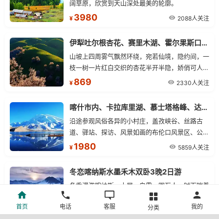
阔草原，欣赏到天山深处最美的轮廓。
3980
2088人关注
¥
伊犁吐尔根杏花、赛里木湖、霍尔果斯口岸、喀赞其民俗旅游区火车三晚两日游
山坡上四周雾气飘然环绕，宛若仙境，隐约间，一
枝一树一片红白交织的杏花半开半隐，娇俏可人，
散发着沁人心扉的芳香。在蓝天、白云、雪山的映
869
2330人关注
¥
衬下，让人无限沉醉流连忘返！
喀什市内、卡拉库里湖、慕士塔格峰、达瓦昆沙漠火车双卧五日游
沿途参观风俗各异的小村庄，盖孜峡谷、丝路古
道、驿站、探访、风景如画的布伦口风景区、公格
尔久别峰、卡拉库里湖风光游【卡拉库里湖】
1980
5859人关注
¥
冬恋喀纳斯水墨禾木双卧3晚2日游
冬季漫游喀纳斯，木屋、白雪、图瓦人、时而喘着
粗气拉着爬犁哈萨克短腿马，置身于雪原中，享受
首页
电话
客服
我的
分类
冬日温暖与宁静。。。登哈登观景平台纵览禾木村
1880
5533人关注
¥
全貌，一切尽在眼中，聆听雪花落地的音符。观喀