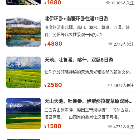
1680
13366人关注
¥
喀伊环卧+南疆环卧往返11日游
深度畅游南北疆，高山、湖水、草原、沙漠、峡
谷、民俗等代表性景观一网打尽!
4880
2778人关注
¥
天池、吐鲁番、喀什、双卧8日游
让你充分领略神秘的天池风光和浓郁的新疆文化。
2580
4679人关注
¥
天山天池、吐鲁番、伊犁那拉提草原双卧六日游
三面青山列翠萍，腰围玉带河纵流” ，乌孙古墓，
塔吾萨尼，一山四景的美景让您目不暇接。
1580
4772人关注
¥