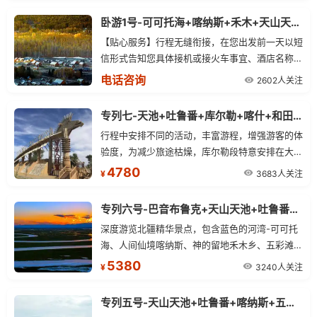
撼。
卧游1号-可可托海+喀纳斯+禾木+天山天池+吐鲁番+野马国际（双卧）八日游
【贴心服务】行程无缝衔接，在您出发前一天以短
信形式告知您具体接机或接火车事宜、酒店名称及
办理入住方式和次日行程导游、车辆以及集合地点
电话咨询
2602人关注
出发时间等信息，做好提前告知工作。
专列七-天池+吐鲁番+库尔勒+喀什+和田+阿克苏（专列）十二日探秘之旅
行程中安排不同的活动，丰富游程，增强游客的体
验度，为减少旅途枯燥，库尔勒段特意安排在大巴
车上举行朗诵比赛、罗布人村寨景区内举办烧烤大
4780
3683人关注
¥
会、啤酒PK大赛，喀什噶尔安排摄影比赛及开城
歌舞仪式，让大家近距离感受喀什老城的氛围。
专列六号-巴音布鲁克+天山天池+吐鲁番+可可托海+喀纳斯+禾木+那拉提+赛里木湖+霍尔果斯口岸+薰衣草园+环北疆十日游
深度游览北疆精华景点，包含蓝色的河湾-可可托
海、人间仙境喀纳斯、神的留地禾木乡、五彩滩景
区、那拉提大草原、巴音布鲁克大草原、西海明珠
5380
3240人关注
¥
赛里木湖、天山脚下的天山天池、以盛产葡萄闻名
各地的吐鲁番。
专列五号-天山天池+吐鲁番+喀纳斯+五彩滩+那拉提+赛里木湖+环北疆八日游