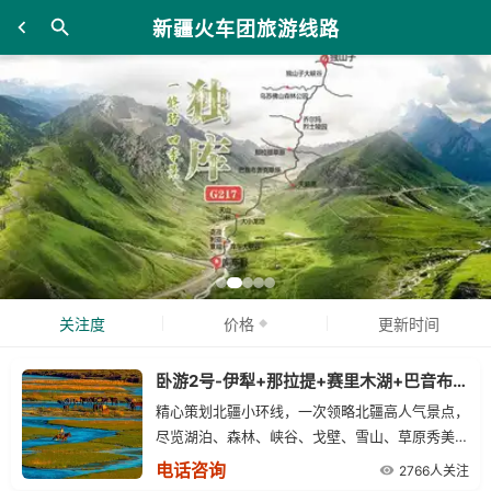
新疆火车团旅游线路
关注度
价格
更新时间
卧游2号-伊犁+那拉提+赛里木湖+巴音布鲁克+天山天池+火洲吐鲁番+野马国际（双卧）八日游
精心策划北疆小环线，一次领略北疆高人气景点，
尽览湖泊、森林、峡谷、戈壁、雪山、草原秀美风
光，乌鲁木齐至伊宁火车卧铺往返，夕发朝至，舒
电话咨询
2766人关注
适还节省2个白天的时间，让您新疆之旅不留遗