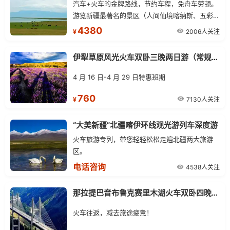
汽车+火车的金牌路线，节约车程，免舟车劳顿。
游览新疆最著名的景区（人间仙境喀纳斯、五彩斑
斓五彩滩景区、那拉提大草原、西海明珠赛里木
4380
2006人关注
¥
湖、天山天池、以盛产葡萄闻名各地的吐鲁番）。
伊犁草原风光火车双卧三晚两日游（常规型）
4 月 16 日-4 月 29 日特惠班期
760
7130人关注
¥
“大美新疆”北疆喀伊环线观光游列车深度游
火车旅游专列，带您轻轻松松走遍北疆两大旅游
区。
电话咨询
4538人关注
那拉提巴音布鲁克赛里木湖火车双卧四晚三日游（常规）
火车往返，减去旅途疲惫！