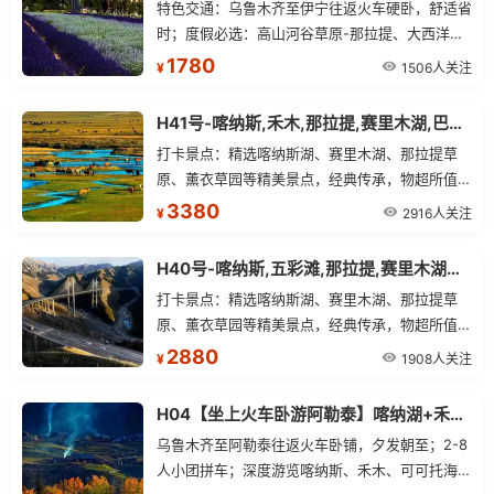
特色交通：乌鲁木齐至伊宁往返火车硬卧，舒适省
时；度假必选：高山河谷草原-那拉提、大西洋最
后一滴眼泪-赛里木湖、高山草原喀拉峻；全程零
1780
1506人关注
¥
购物；优秀导游讲解服务。
H41号-喀纳斯,禾木,那拉提,赛里木湖,巴音布鲁克 北疆环游单动三卧九日游
打卡景点：精选喀纳斯湖、赛里木湖、那拉提草
原、薰衣草园等精美景点，经典传承，物超所值。
服务打造：五星好评，讲解专业，专线优秀司导，
3380
2916人关注
¥
行程无缝衔接，给您一段真正轻松的心灵旅行。
H40号-喀纳斯,五彩滩,那拉提,赛里木湖北疆环游单动双卧七日游
打卡景点：精选喀纳斯湖、赛里木湖、那拉提草
原、薰衣草园等精美景点，经典传承，物超所值。
服务打造：五星好评，讲解专业，专线优秀司导，
2880
1908人关注
¥
行程无缝衔接，给您一段真正轻松的心灵旅行。
H04【坐上火车卧游阿勒泰】喀纳湖+禾木+可可托海+五彩滩双卧六日游
乌鲁木齐至阿勒泰往返火车卧铺，夕发朝至；2-8
人小团拼车；深度游览喀纳斯、禾木、可可托海、