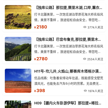
尊享品质：喀纳斯段升级2-8人小团，全程纯玩。
【独库公路】那拉提,赛里木湖,口岸,薰衣草单卧单动四日游
打卡北疆美景，一次饱览湖泊草原花海大桥名俗风
情，美景不重样 ，旅途轻松自由安全，带您吃在
新疆玩在新疆 ，24 小时，全天贴心为您服务，
2180
3774人关注
¥
【独库公路】巴音布鲁克,那拉提,赛里木湖,口岸,薰衣草单卧单动五日游
打卡北疆美景，一次饱览湖泊草原花海大桥名俗风
情，美景不重样 ，旅途轻松自由安全，带您吃在
新疆玩在新疆 ，24 小时，全天贴心为您服务，让
2780
2534人关注
¥
您旅途无忧，全程经验丰富专职司机人员伴您安心
出行
H11号-坎儿井,火焰山,鄯善库木塔格沙漠动车往返一日游
优品线路：吐鲁番安排动车往返，既能感受戈壁荒
漠风光，也能免去汽车6小时的劳累。无自费无购
物、尽情畅玩：纯玩无购物，无隐形消费，把更多
398
1974人关注
¥
的时间留在景区，还原真旅游本色。精华景区：沙
漠与绿洲尽享，美食盛宴：品尝吐鲁番特色餐，满
H09【疆内火车卧游伊犁】那拉提+喀拉峻+赛里木湖火车双卧五日游
足您对新疆美食的所有想象。