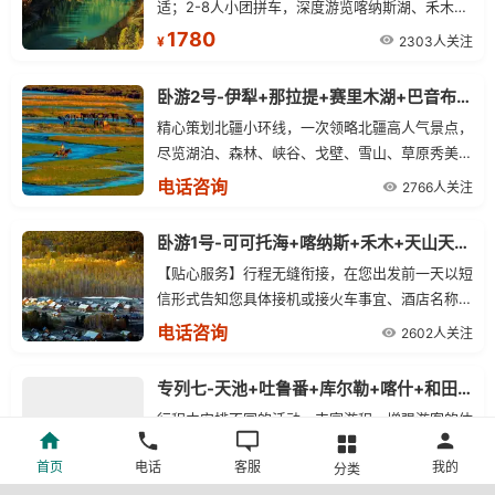
适；2-8人小团拼车，深度游览喀纳斯湖、禾木
村、五彩滩；含全程门票及区间车，纯玩无购物。
1780
2303人关注
¥
卧游2号-伊犁+那拉提+赛里木湖+巴音布鲁克+天山天池+火洲吐鲁番+野马国际（双卧）八日游
精心策划北疆小环线，一次领略北疆高人气景点，
尽览湖泊、森林、峡谷、戈壁、雪山、草原秀美风
光，乌鲁木齐至伊宁火车卧铺往返，夕发朝至，舒
电话咨询
2766人关注
适还节省2个白天的时间，让您新疆之旅不留遗
撼。
卧游1号-可可托海+喀纳斯+禾木+天山天池+吐鲁番+野马国际（双卧）八日游
【贴心服务】行程无缝衔接，在您出发前一天以短
信形式告知您具体接机或接火车事宜、酒店名称及
办理入住方式和次日行程导游、车辆以及集合地点
电话咨询
2602人关注
出发时间等信息，做好提前告知工作。
专列七-天池+吐鲁番+库尔勒+喀什+和田+阿克苏（专列）十二日探秘之旅
行程中安排不同的活动，丰富游程，增强游客的体
验度，为减少旅途枯燥，库尔勒段特意安排在大巴
首页
电话
客服
我的
分类
车上举行朗诵比赛、罗布人村寨景区内举办烧烤大
4780
3683人关注
¥
会、啤酒PK大赛，喀什噶尔安排摄影比赛及开城