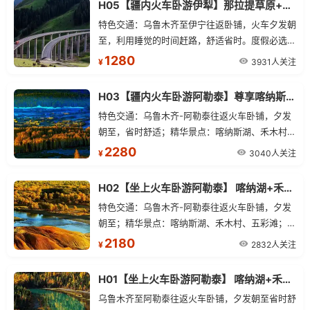
H05【疆内火车卧游伊犁】那拉提草原+赛里木湖火车双卧四日游
特色交通：乌鲁木齐至伊宁往返卧铺，火车夕发朝
至，利用睡觉的时间赶路，舒适省时。度假必选：
高山河谷草原-那拉提、邂逅“大西洋最后一滴眼
1280
3931人关注
¥
泪”的赛里木湖、紫色浪漫的薰衣草园。优选行
程：蓝天白云、冰川雪峰、森林草原、河流于一
H03【疆内火车卧游阿勒泰】尊享喀纳斯+禾木+白哈巴+五彩滩双卧五日游
体，犹如世外桃源。服务保障：全程零购物、游览
特色交通：乌鲁木齐-阿勒泰往返火车卧铺，夕发
时间更充足，让您尽享旅行乐趣。贴心管家：优秀
朝至，省时舒适；精华景点：喀纳斯湖、禾木村、
导游讲解服务，全天贴心为您服务，让您旅途无
白哈巴、五彩滩；小众拼车：2-8人小团，天天
2280
忧。精选酒店：伊宁三星酒店或携程三钻酒店。大
3040人关注
¥
发；精选酒店：贾登峪1晚经济型酒店或民宿+白
众出行：父母游、亲子游、交友团、商务人士的最
哈巴景区1晚民宿；车辆安排：7座或9座商务车，
佳首选。
H02【坐上火车卧游阿勒泰】 喀纳湖+禾木+五彩滩双卧五日游
专属线路司机；服务打造：24小时管家在线服
特色交通：乌鲁木齐-阿勒泰往返火车卧铺，夕发
务；提供机场/火车站无缝接送服务；小众出行：
朝至；精华景点：喀纳斯湖、禾木村、五彩滩；
父母游、亲子游、交友团、商务人士的最佳首选。
2-8人小团，商务车出行；精选酒店：贾登峪经济
2180
2832人关注
¥
型酒店或民宿。
H01【坐上火车卧游阿勒泰】 喀纳湖+禾木+五彩滩双卧四日游
乌鲁木齐至阿勒泰往返火车卧铺，夕发朝至省时舒