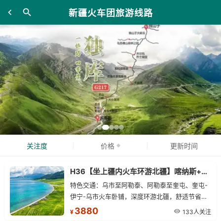
新疆火车团旅游线路
关注度
价格
更新时间
H36【坐上疆内火车环游北疆】喀纳斯+禾木+那拉提+赛里木湖+独库公路四卧八日游
特色交通：乌市至阿勒泰、阿勒泰至奎屯、奎屯-
伊宁-乌市火车卧铺，深度环游北疆，舒适节省时
间。精华景点：喀纳斯湖、禾木、赛里木湖、那拉
3880
133人关注
¥
提草原、独库公路北段、百里画廊、唐布拉草原。