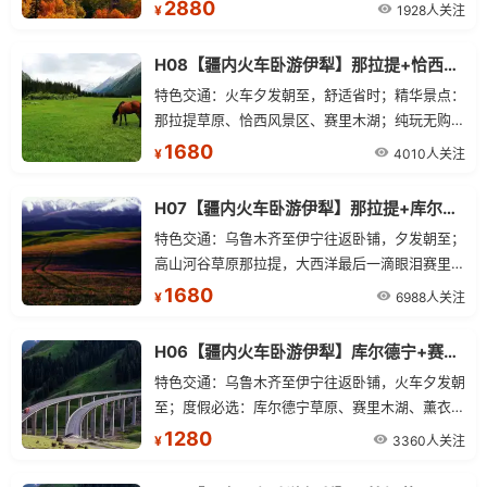
五彩滩；全程精选酒店，24小时管家服务。
2880
1928人关注
¥
H08【疆内火车卧游伊犁】那拉提+恰西+赛里木湖火车双卧五日游
特色交通：火车夕发朝至，舒适省时；精华景点：
那拉提草原、恰西风景区、赛里木湖；纯玩无购
物；贴心管家服务。
1680
4010人关注
¥
H07【疆内火车卧游伊犁】那拉提+库尔德宁+赛里木湖火车双卧五日游
特色交通：乌鲁木齐至伊宁往返卧铺，夕发朝至；
高山河谷草原那拉提，大西洋最后一滴眼泪赛里木
湖，中国绝美十大森林之首库尔德宁；全程零购
1680
6988人关注
¥
物，精选伊宁三星酒店。
H06【疆内火车卧游伊犁】库尔德宁+赛里木湖火车双卧四日游
特色交通：乌鲁木齐至伊宁往返卧铺，火车夕发朝
至；度假必选：库尔德宁草原、赛里木湖、薰衣草
园、霍尔果斯口岸；优选行程：蓝天白云、冰川雪
1280
3360人关注
¥
峰、森林草原、河流于一体；服务保障：全程零购
物。