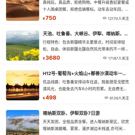
真纯玩，真品质，拒绝购物。中餐升级香妃宴餐或
十人围桌团餐，拒绝低端餐标。动车去动车回，单
程1小时，节约车程，免舟车劳顿。深度游览吐鲁
750
12170人关注
¥
番精华景点，让您的火洲之行不虚此行。温馨住
宿，让您享受旅途舒适。全年不停团（两人起
天池、吐鲁番、大峡谷、伊犁、喀纳斯、火车双卧9日游景点行程
发）。
行程特色：包含新疆精华主要景点，时间安排轻
松、自由、体验新疆北疆自然风光带来的不一样的
风景！
3680
17187人关注
¥
H12号-葡萄沟+火焰山+鄯善沙漠动车一日精品游
优品线路：吐鲁番安排动车往返，既能感受戈壁荒
漠风光，也能免去汽车6小时的劳累。无自费无购
物，尽情畅玩：纯玩无购物，无隐形消费，把更多
498
6139人关注
¥
的时间留在景区，还原真旅游本色。精华景区：沙
漠与绿洲尽享，美食盛宴：品尝吐鲁番特色餐，满
喀纳斯双卧、伊犁双卧7日游
足您对新疆美食的所有想象。
天天发团，全程品质含餐。进入喀纳斯景区，欣赏
喀纳斯湖晨曦、雾景，漫步湖边木栈道,亦可闲游