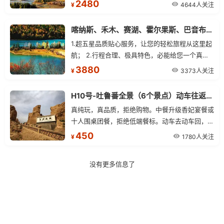
景区中图瓦人村落，感受喀纳斯景区的闲适与宁
2480
4644人关注
¥
静,.午餐后乘车乘车游览五彩滩景区。
喀纳斯、禾木、赛湖、霍尔果斯、巴音布鲁克、那拉提双卧环线8日游
1.超五星品质贴心服务，让您的轻松旅程从这里起
航； 2.行程合理、极具特色，必能给您一个真正
的美妙假期； 3.专业+品质+服务，集团品质，值
3880
3373人关注
¥
得信赖； 4.精选北疆景点全程不走回头路；
H10号-吐鲁番全景（6个景点）动车往返一日游
真纯玩，真品质，拒绝购物。中餐升级香妃宴餐或
十人围桌团餐，拒绝低端餐标。动车去动车回，当
天往返，节约车程，免舟车劳顿。深度游览吐鲁番
450
1780人关注
¥
精华景点，让您的火洲之旅不虚此行。发班日期：
全年不停团（一人起发）。
没有更多信息了