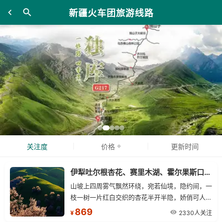
新疆火车团旅游线路
关注度
价格
更新时间
伊犁吐尔根杏花、赛里木湖、霍尔果斯口岸、喀赞其民俗旅游区火车三晚两日游
山坡上四周雾气飘然环绕，宛若仙境，隐约间，一
枝一树一片红白交织的杏花半开半隐，娇俏可人，
散发着沁人心扉的芳香。在蓝天、白云、雪山的映
869
2330人关注
¥
衬下，让人无限沉醉流连忘返！