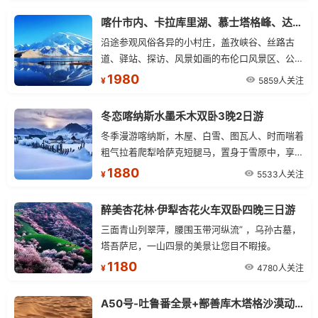
喀什市内、卡拉库里湖、慕士塔格峰、达瓦昆沙漠火车双卧五日游
沿途参观风俗各异的小村庄，盖孜峡谷、丝路古
道、驿站、探访、风景如画的布伦口风景区、公格
尔久别峰、卡拉库里湖风光游【卡拉库里湖】
1980
5859人关注
¥
冬恋喀纳斯水墨禾木双卧3晚2日游
冬季漫游喀纳斯，木屋、白雪、图瓦人、时而喘着
粗气拉着爬犁哈萨克短腿马，置身于雪原中，享受
冬日温暖与宁静。。。登哈登观景平台纵览禾木村
1880
5533人关注
¥
全貌，一切尽在眼中，聆听雪花落地的音符。观喀
纳斯林海雪原风光，欣赏月亮湾、神仙湾、卧龙湾
醉美杏花林·伊犁杏花火车双卧四晚三日游
奇幻景致。
三面青山列翠萍，腰围玉带河纵流” ，乌孙古墓，
塔吾萨尼，一山四景的美景让您目不暇接。
1180
4780人关注
¥
A50号-吐鲁番全景+鄯善库木塔格沙漠动车往返二日游