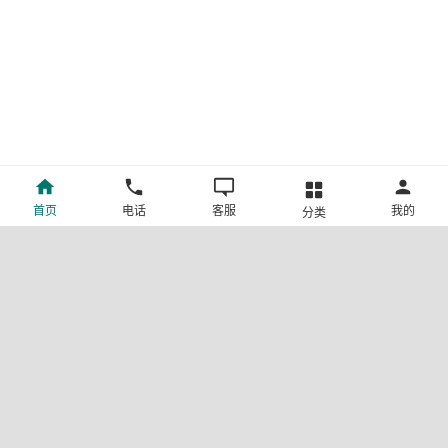
首页
电话
客服
我的
分类
©新疆中旅国际旅行社有限公司版权所有
许可证号:L-XB-100013
ICP备案号:新ICP备19001292号-4
新公网安备 65010302000123号