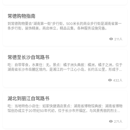
常德购物指南
到常德购物要去“湖南第一街”步行街，500米长的商业步行街是湖南省第一
条步行街，装饰精美，商店林立，精品云集，各种服务设施完备。
211人
常德至长沙自驾路书
吃：自带零食，水果住：无。景点：橘子洲头典故：橘洲，橘子之洲，位于
湖南省长沙市岳麓区境内，是湘江的一个江心小岛，长约五公里，形成于晋
惠帝永兴二年（公元三零五年），距今已有一千六百多年的历史。远在唐
代，这里就盛产南橘，远销江汉等地。杜甫曾为此写下了“桃源人家易制
432人
度，橘洲田土仍膏腴”的诗
湖北到丽江自驾路书
吃：当地特色小店住：如家快捷酒店景点：湖南省博物馆典故：湖南省博物
馆创办成立于20世纪50年代初，位于长沙市开福区，与风景秀丽的烈士公
园毗邻。该馆馆藏文物丰富，尤以马王堆汉墓文物（千年女尸等）、商周青
铜器、楚文物、历代陶瓷、书画和近现代文物等最具特色，是湖南省最大的
271人
综合性历史艺术博物馆。描述：中午吃完饭