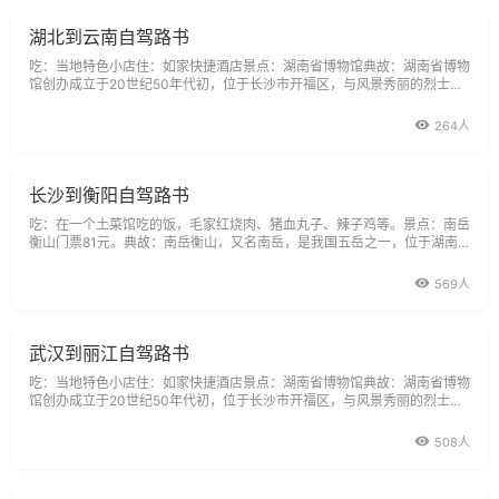
湖北到云南自驾路书
吃：当地特色小店住：如家快捷酒店景点：湖南省博物馆典故：湖南省博物
馆创办成立于20世纪50年代初，位于长沙市开福区，与风景秀丽的烈士公
园毗邻。该馆馆藏文物丰富，尤以马王堆汉墓文物（千年女尸等）、商周青
铜器、楚文物、历代陶瓷、书画和近现代文物等最具特色，是湖南省最大的
264人
综合性历史艺术博物馆。描述：中午吃完饭
长沙到衡阳自驾路书
吃：在一个土菜馆吃的饭，毛家红烧肉、猪血丸子、辣子鸡等。景点：南岳
衡山门票81元。典故：南岳衡山，又名南岳，是我国五岳之一，位于湖南
省衡阳市南岳区，海拔1300.2米。由于气候条件较其他四岳为好，处处是
茂林修竹，终年翠绿；奇花异草，四时飘香，自然景色十分秀丽，因而又有
569人
“南岳独秀”的美称。清人魏源《衡岳吟》中
武汉到丽江自驾路书
吃：当地特色小店住：如家快捷酒店景点：湖南省博物馆典故：湖南省博物
馆创办成立于20世纪50年代初，位于长沙市开福区，与风景秀丽的烈士公
园毗邻。该馆馆藏文物丰富，尤以马王堆汉墓文物（千年女尸等）、商周青
铜器、楚文物、历代陶瓷、书画和近现代文物等最具特色，是湖南省最大的
508人
综合性历史艺术博物馆。描述：中午吃完饭