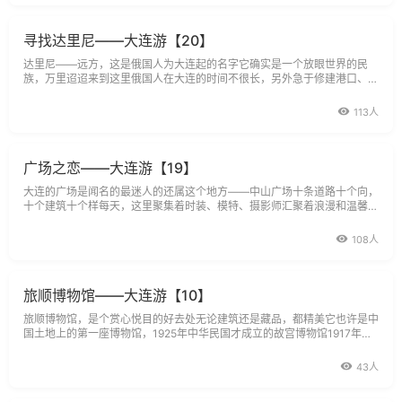
寻找达里尼——大连游【20】
达里尼——远方，这是俄国人为大连起的名字它确实是一个放眼世界的民
族，万里迢迢来到这里俄国人在大连的时间不很长，另外急于修建港口、铁
路，先生产后生活留下的建筑不很多
113人
广场之恋——大连游【19】
大连的广场是闻名的最迷人的还属这个地方——中山广场十条道路十个向，
十个建筑十个样每天，这里聚集着时装、模特、摄影师汇聚着浪漫和温馨1
899年始建，
108人
旅顺博物馆——大连游【10】
旅顺博物馆，是个赏心悦目的好去处无论建筑还是藏品，都精美它也许是中
国土地上的第一座博物馆，1925年中华民国才成立的故宫博物馆1917年，
由日本人建立，称关东厅博物馆
43人