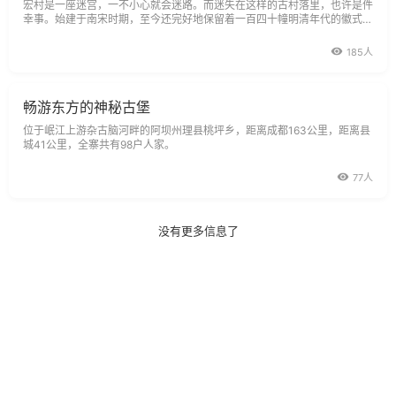
宏村是一座迷宫，一不小心就会迷路。而迷失在这样的古村落里，也许是件
幸事。始建于南宋时期，至今还完好地保留着一百四十幢明清年代的徽式建
筑，我们仿佛徜徉在历史的昨天，没有理由不东张西望充满好奇心。
185人
畅游东方的神秘古堡
位于岷江上游杂古脑河畔的阿坝州理县桃坪乡，距离成都163公里，距离县
城41公里，全寨共有98户人家。
77人
没有更多信息了