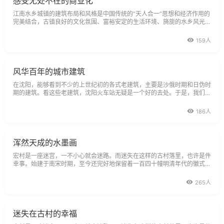
感受无处不在的商业化
江南水乡城镇的建筑布局和风格是中国传统的“天人合一”思想和经济作用的
完美结合，古镇良好的文化氛围、富裕安定的生活环境、旖旎的水乡风光，
历来就吸引了文人雅士的寓居、游访。自被公布为历史文化名镇以来，更是
促进了现代江南水乡城镇旅游业的迅猛发展。周庄是江南水乡古镇中旅游发
159人
展最早也是发展最快的古镇。
风华百年的城市建筑
在沈阳，能够看到不少的上世纪初的各式老建筑，主要是沙俄时期和日伪时
期的建筑。看这些老建筑，沈阳火车站无疑是一个好的去处。于是，我们用
了一天的时间，从沈阳火车站一路步行到中山广场，然而又去了中街。沈阳
火车站，过去也曾叫谋志敦站、奉天驿、沈阳南站。建于1899年。
186人
浑然天成的水墨画
宏村是一座迷宫，一不小心就会迷路。而迷失在这样的古村落里，也许是件
幸事。始建于南宋时期，至今还完好地保留着一百四十幢明清年代的徽式建
筑，我们仿佛徜徉在历史的昨天，没有理由不东张西望充满好奇心。在此
间，迷路也许是必然要发生的。那就迷路吧，在九曲十八弯的街巷信马由
265人
缰，说不定会有意想不到的惊喜
迷失在古村的幸福