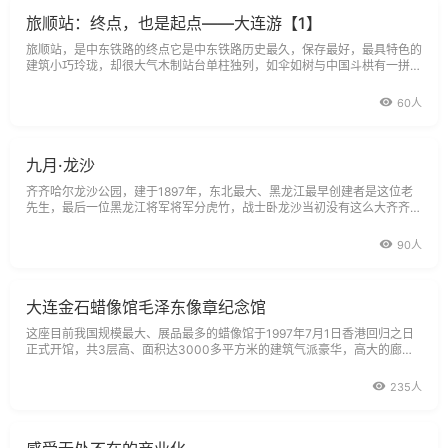
旅顺站：终点，也是起点——大连游【1】
旅顺站，是中东铁路的终点它是中东铁路历史最久，保存最好，最具特色的
建筑小巧玲珑，却很大气木制站台单柱独列，如伞如树与中国斗栱有一拼，
却更合理
60人
九月·龙沙
齐齐哈尔龙沙公园，建于1897年，东北最大、黑龙江最早创建者是这位老
先生，最后一位黑龙江将军将军分虎竹，战士卧龙沙当初没有这么大齐齐哈
尔历史不长
90人
大连金石蜡像馆毛泽东像章纪念馆
这座目前我国规模最大、展品最多的蜡像馆于1997年7月1日香港回归之日
正式开馆，共3层高、面积达3000多平方米的建筑气派豪华，高大的廊柱
与繁复的花纹勾勒出一派欧陆风情，这里还被游客誉为金石滩的“白宫”。在
这个馆里展出的蜡像，内容涉及了政治、军事、科学、艺术、体育等各个方
235人
面。