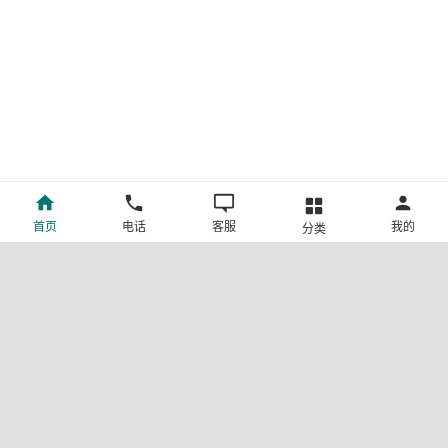
首页
电话
客服
我的
分类
©新疆中旅国际旅行社有限公司版权所有
许可证号:L-XB-100013
ICP备案号:新ICP备19001292号-4
新公网安备 65010302000123号