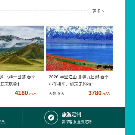
更多 >
疆途 北疆十日游 春季
2026·半壁江山 北疆九日游 春季
纯玩无购物！
小车拼车、纯玩无购物！
4180
3780
元/人
天数: 9 天
元/人
旅游定制
专员
资深客服,量身定制