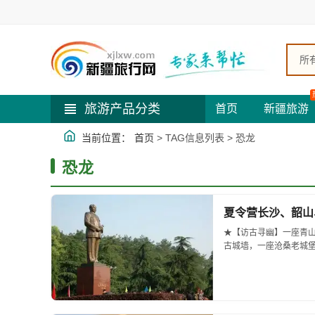
所
旅游产品分类
首页
新疆旅游
当前位置：
首页
> TAG信息列表 > 恐龙
恐龙
夏令营长沙、韶山
★【访古寻幽】一座青
古城墙，一座沧桑老城堡
极致，走进中国最美小镇—