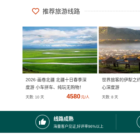
推荐旅游线路
2026·画卷北疆 北疆十日春季深
世界旅客的伊犁之
度游 小车拼车、纯玩无购物！
心深度游
4580
天数: 10 天
元/人
天数: 8 天
线路成熟
海量客户见证,好评率96%以上