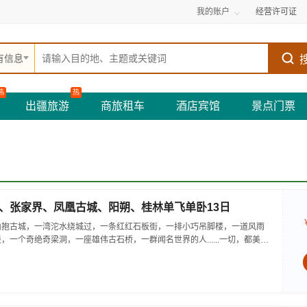
我的账户
经营许可证
有信息
热
热
出疆旅游
商旅租车
酒店宾馆
景点门票
、张家界、凤凰古城、阳朔、桂林单飞单卧13日
山抱古城，一湾沱水绕城过，一条红红石板街，一排小巧吊脚楼，一道风雨
，一个奇绝奇梁洞，一座雄伟古石桥，一群闻名世界的人......一切，都美到
—凤凰古城；...