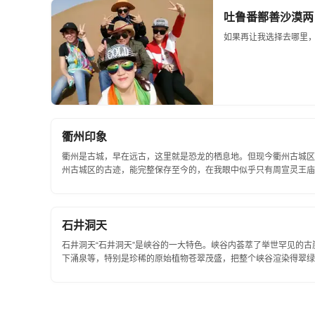
吐鲁番鄯善沙漠两
如果再让我选择去哪里，
衢州印象
衢州是古城，早在远古，这里就是恐龙的栖息地。但现今衢州古城区
州古城区的古迹，能完整保存至今的，在我眼中似乎只有周宣灵王庙、
石井洞天
石井洞天“石井洞天”是峡谷的一大特色。峡谷内荟萃了举世罕见的
下涌泉等，特别是珍稀的原始植物苍翠茂盛，把整个峡谷渲染得翠绿
纪时代与恐龙同时生长的桫棰莲子观音座蕨...