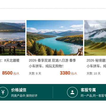
约：8天北疆暖
2026·春享双湖 双湖八日游 春季
2026·秘境
小车拼车、纯玩无购物！
小车拼车、
8500
3380
元/人
天数: 8 天
元/人
天数: 10 天
价格诚信
客服专属
同类产品中,保持好评
同一产品,同一客服