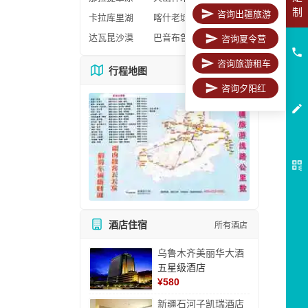
制
咨询出疆旅游
卡拉库里湖
喀什老城区
达瓦昆沙漠
巴音布鲁克
咨询夏令营
咨询旅游租车
行程地图
更多地图
咨询夕阳红
酒店住宿
所有酒店
乌鲁木齐美丽华大酒
五星级酒店
¥
580
新疆石河子凯瑞酒店