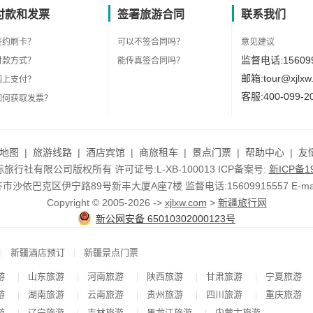
付款和发票
签署旅游合同
联系我们
签约刷卡？
可以不签合同吗？
意见建议
监督电话:156099
付款方式？
能传真签合同吗？
邮箱:tour@xjlxw
网上支付？
客服:400-099-2
如何获取发票？
地图
|
旅游线路
|
酒店宾馆
|
商旅租车
|
景点门票
|
帮助中心
|
友
行社有限公司版权所有 许可证号:L-XB-100013 ICP备案号:
新ICP备19
依巴克区伊宁路89号新丰大厦A座7楼 监督电话:15609915557 E-mail:to
Copyright © 2005-2026 ->
xjlxw.com
>
新疆旅行网
新公网安备 65010302000123号
|
|
新疆酒店预订
新疆景点门票
游
山东旅游
河南旅游
陕西旅游
甘肃旅游
宁夏旅游
|
|
|
|
|
游
湖南旅游
云南旅游
贵州旅游
四川旅游
重庆旅游
|
|
|
|
|
游
辽宁旅游
吉林旅游
黑龙江旅游
内蒙古旅游
|
|
|
|