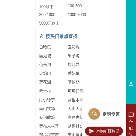
100-300
100以下
300-1000
1000-5000
5000元以上
按热门景点查找
白哈巴
五彩滩
魔鬼城
果子沟
葡萄沟
坎儿井
火焰山
香妃墓
莲花湖
喀纳斯
禾木村
可可托海
库尔德宁
赛里木湖
南山牧场
天山天池
定制专家
交河故城
高昌古城
在
罗布人村寨
胡杨林公园
线
咨询新疆旅游
定
那拉提草原
天山神木园