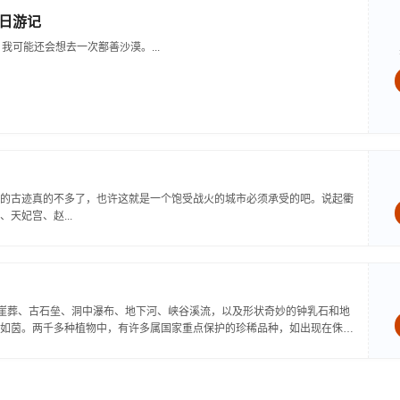
日游记
我可能还会想去一次鄯善沙漠。...
的古迹真的不多了，也许这就是一个饱受战火的城市必须承受的吧。说起衢
天妃宫、赵...
古崖葬、古石垒、洞中瀑布、地下河、峡谷溪流，以及形状奇妙的钟乳石和地
如茵。两千多种植物中，有许多属国家重点保护的珍稀品种，如出现在侏罗