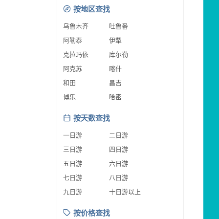
按地区查找
乌鲁木齐
吐鲁番
阿勒泰
伊犁
克拉玛依
库尔勒
阿克苏
喀什
和田
昌吉
博乐
哈密
按天数查找
一日游
二日游
三日游
四日游
五日游
六日游
七日游
八日游
九日游
十日游以上
按价格查找