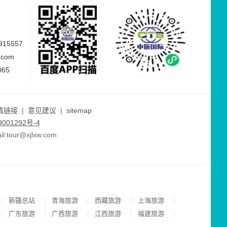
15557
.com
065
情链接
|
意见建议
|
sitemap
001292号-4
ur@xjlxw.com
新疆总站
青海旅游
西藏旅游
上海旅游
|
|
|
|
|
广东旅游
广西旅游
江西旅游
福建旅游
|
|
|
|
|