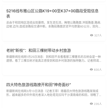
S216线布雅山区公路K19+00至K37+00路段受阻信息
表
总由于和田地区连续出现暴雨，发生泥石流，掩埋公路路面.冲毁路基.路肩.
边坡.边沟.造成该路段交通中断。本路段路面淤泥平均厚度60公分，双向交
通封闭。段立即启动自然灾害应急预案，组织人员.机械设备实施抢修，并
采集相关数据，目前此路段正在抢修当中。
327人
老树“新枝”：和田三棵树带动乡村旅游
新疆新闻在线网1月25日消息：到和田不去看看那三棵著名的古树会是一种
遗憾，看了三棵古树才能真正感受到和田乡村旅游的独特魅力。记者拜谒的
第一棵和田古树是千年梧桐王。
830人
四大特色旅游线路撩开和田"神奇面纱"
新疆新闻在线网3月13日消息（记者王菲）随着四大特色旅游线路渐渐成
形，越来越多的中外观光者深入地处塔克拉玛干沙漠南缘的和田，领略了不
到和田不知新疆古老神奇的底蕴。
235人