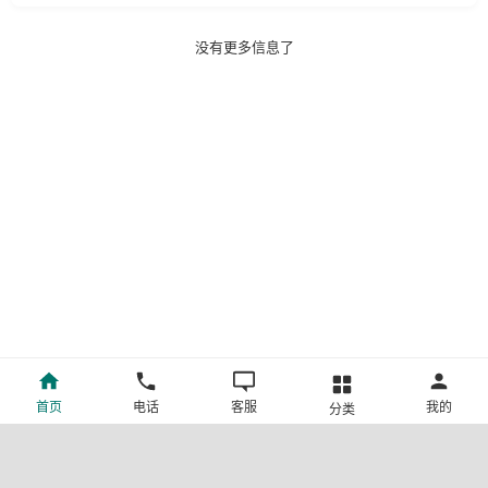
没有更多信息了
首页
电话
客服
我的
分类
©新疆中旅国际旅行社有限公司版权所有
许可证号:L-XB-100013