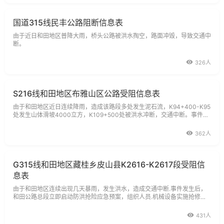
国道315线民丰公路阻断信息表
由于近日和田地区普降大雨，桥头公路被洪水掏空，路面冲毁，导致交通中
断。
326人
S216线和田地区布雅山区公路受阻信息表
由于和田地区近日连续降雨，造成该路段多处发生泥石流，K94+400-K95
处发生山体滑坡4000立方，K109+500处被洪水冲断，交通中断。事件发
生后，总段立即组织人力物力进行抢修，并采集相关数据，目前此路段正在
抢修当中。
362人
G315线和田地区藏桂乡皮山县K2616-K2617段受阻信
息表
由于和田地区连续出现几天暴雨，发生洪水，造成交通中断.事件发生后，
和田公路总段立即启动防洪抢险应急预案，组织人员.机械设备实施抢修，
并采集相关数据。
431人