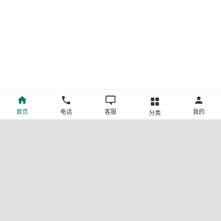
首页
电话
客服
我的
分类
©新疆中旅国际旅行社有限公司版权所有
许可证号:L-XB-100013
ICP备案号:新ICP备19001292号-4
新公网安备 65010302000123号