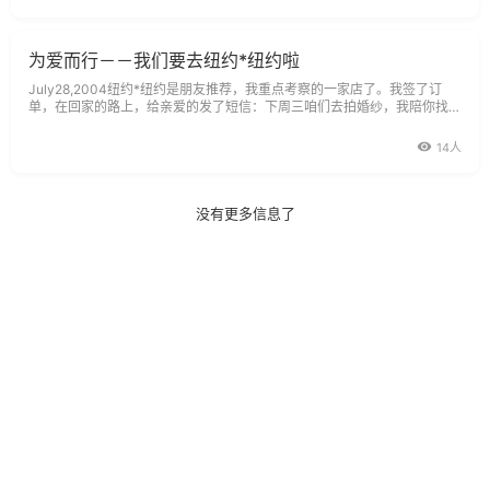
为爱而行－－我们要去纽约*纽约啦
July28,2004纽约*纽约是朋友推荐，我重点考察的一家店了。我签了订
单，在回家的路上，给亲爱的发了短信：下周三咱们去拍婚纱，我陪你找个
好地方剪头发去。
14人
没有更多信息了