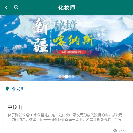
化妆师
化妆师
平顶山
位于锡张公路20余公里处，是一处由火山喷发而形成的独特的山。从公路
上边行边看，这些山顶无一例外都如桌面一般平，若是到近处观看，会发现
山上布满了火山喷发时留下的凝灰岩块。
77人