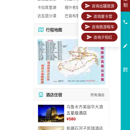
制
咨询出疆旅游
卡拉库里湖
喀什老城区
达瓦昆沙漠
巴音布鲁克
咨询夏令营
咨询旅游租车
行程地图
更多地图
咨询夕阳红
酒店住宿
所有酒店
乌鲁木齐美丽华大酒
五星级酒店
¥
580
新疆石河子凯瑞酒店