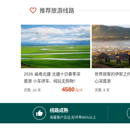
推荐旅游线路
2026·画卷北疆 北疆十日春季深
世界旅客的伊犁之
度游 小车拼车、纯玩无购物！
心深度游
4580
天数: 10 天
元/人
天数: 8 天
线路成熟
海量客户见证,好评率96%以上