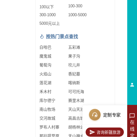
100-300
100以下
300-1000
1000-5000
5000元以上
按热门景点查找
白哈巴
五彩滩
魔鬼城
果子沟
葡萄沟
坎儿井
火焰山
香妃墓
莲花湖
喀纳斯
禾木村
可可托海
库尔德宁
赛里木湖
南山牧场
天山天池
定制专家
交河故城
高昌古城
在
罗布人村寨
胡杨林公园
线
咨询新疆旅游
定
那拉提草原
天山神木园