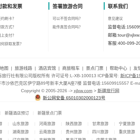
付款和发票
签署旅游合同
联系我们
签约刷卡？
可以不签合同吗？
意见建议
监督电话:156099
付款方式？
能传真签合同吗？
邮箱:tour@xjlxw
网上支付？
客服:400-099-2
如何获取发票？
地图
|
旅游线路
|
酒店宾馆
|
商旅租车
|
景点门票
|
帮助中心
|
友
行社有限公司版权所有 许可证号:L-XB-100013 ICP备案号:
新ICP备19
依巴克区伊宁路89号新丰大厦A座7楼 监督电话:15609915557 E-mail:to
Copyright © 2005-2026 ->
xjlxw.com
>
新疆旅行网
新公网安备 65010302000123号
|
|
新疆酒店预订
新疆景点门票
游
山东旅游
河南旅游
陕西旅游
甘肃旅游
宁夏旅游
|
|
|
|
|
游
湖南旅游
云南旅游
贵州旅游
四川旅游
重庆旅游
|
|
|
|
|
游
辽宁旅游
吉林旅游
黑龙江旅游
内蒙古旅游
|
|
|
|