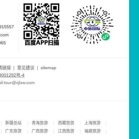
15557
.com
065
情链接
|
意见建议
|
sitemap
001292号-4
ur@xjlxw.com
新疆总站
青海旅游
西藏旅游
上海旅游
|
|
|
|
|
广东旅游
广西旅游
江西旅游
福建旅游
|
|
|
|
|