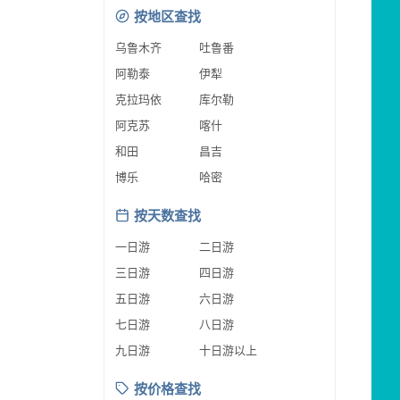
按地区查找
乌鲁木齐
吐鲁番
阿勒泰
伊犁
克拉玛依
库尔勒
阿克苏
喀什
和田
昌吉
博乐
哈密
按天数查找
一日游
二日游
三日游
四日游
五日游
六日游
七日游
八日游
九日游
十日游以上
按价格查找