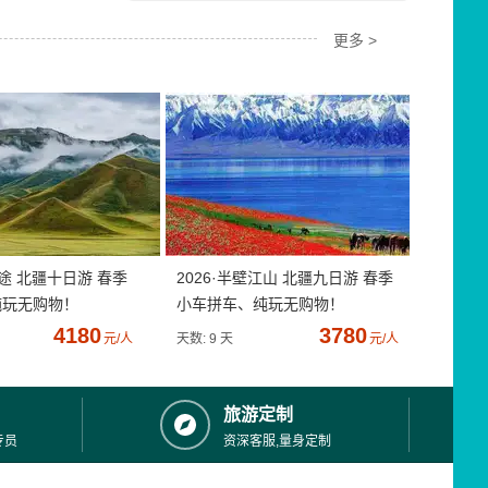
更多 >
疆途 北疆十日游 春季
2026·半壁江山 北疆九日游 春季
纯玩无购物！
小车拼车、纯玩无购物！
4180
3780
元/人
天数: 9 天
元/人
旅游定制
专员
资深客服,量身定制