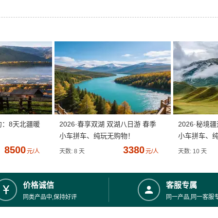
约：8天北疆暖
2026·春享双湖 双湖八日游 春季
2026·秘境
小车拼车、纯玩无购物！
小车拼车、
8500
3380
元/人
天数: 8 天
元/人
天数: 10 天
价格诚信
客服专属
同类产品中,保持好评
同一产品,同一客服