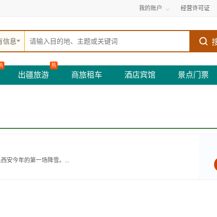
我的账户
经营许可证
有信息
热
热
出疆旅游
商旅租车
酒店宾馆
景点门票
安今年的第一场降雪。...