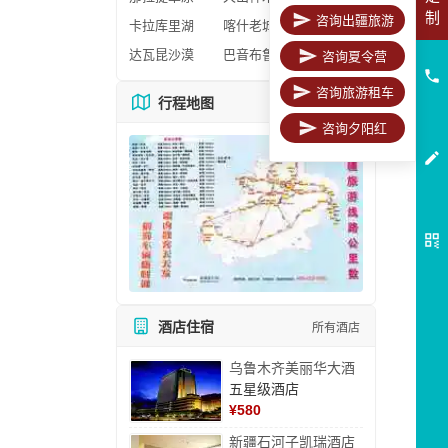
制
咨询出疆旅游
卡拉库里湖
喀什老城区
达瓦昆沙漠
巴音布鲁克
咨询夏令营
咨询旅游租车
行程地图
更多地图
咨询夕阳红
酒店住宿
所有酒店
乌鲁木齐美丽华大酒
五星级酒店
¥
580
新疆石河子凯瑞酒店