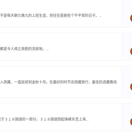
是每天朝九晚九的上班生涯，而往往是那些个不平常的日子。...
是令人闻之丧胆的流放地。...
入西藏，一直延续到金秋十月。在最好的时节去西藏旅行，最佳的进藏路线
于３１８国道的一部分，３１８国道西起珠峰东至上海...