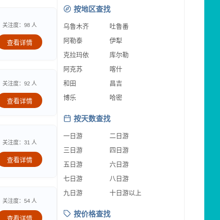
按地区查找
关注度：98 人
乌鲁木齐
吐鲁番
阿勒泰
伊犁
查看详情
克拉玛依
库尔勒
阿克苏
喀什
和田
昌吉
关注度：92 人
博乐
哈密
查看详情
按天数查找
一日游
二日游
关注度：31 人
三日游
四日游
查看详情
五日游
六日游
七日游
八日游
九日游
十日游以上
关注度：54 人
按价格查找
查看详情