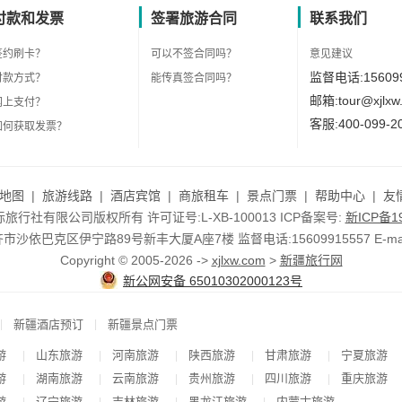
付款和发票
签署旅游合同
联系我们
签约刷卡？
可以不签合同吗？
意见建议
监督电话:156099
付款方式？
能传真签合同吗？
邮箱:tour@xjlxw
网上支付？
客服:400-099-2
如何获取发票？
地图
|
旅游线路
|
酒店宾馆
|
商旅租车
|
景点门票
|
帮助中心
|
友
行社有限公司版权所有 许可证号:L-XB-100013 ICP备案号:
新ICP备19
依巴克区伊宁路89号新丰大厦A座7楼 监督电话:15609915557 E-mail:to
Copyright © 2005-2026 ->
xjlxw.com
>
新疆旅行网
新公网安备 65010302000123号
|
|
新疆酒店预订
新疆景点门票
游
山东旅游
河南旅游
陕西旅游
甘肃旅游
宁夏旅游
|
|
|
|
|
游
湖南旅游
云南旅游
贵州旅游
四川旅游
重庆旅游
|
|
|
|
|
游
辽宁旅游
吉林旅游
黑龙江旅游
内蒙古旅游
|
|
|
|