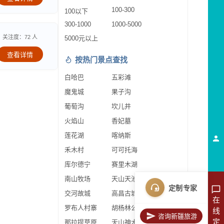
100-300
100以下
300-1000
1000-5000
关注度：72 人
5000元以上
查看详情
按热门景点查找
白哈巴
五彩滩
魔鬼城
果子沟
葡萄沟
坎儿井
火焰山
香妃墓
莲花湖
喀纳斯
禾木村
可可托海
库尔德宁
赛里木湖
南山牧场
天山天池
定制专家
交河故城
高昌古城
在
罗布人村寨
胡杨林公园
线
咨询新疆旅游
定
那拉提草原
天山神木园