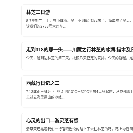
林芝二日游
8-7星期二，阴，有小阵雨。早上不到6点就起床了，简单吃了早点
诉我们的2733号大巴车...
走到318的那一头——川藏之行林芝的冰湖-措木及
今天，是到达林芝的第三天。按照昨天已定的安排，今天的游程，是去
西藏行日记之二
7.13成都－林芝（飞机）晴13°C－32°C早晨4点多起床，从成
见过云海里露出的冰峰...
心灵的出口—游灵芝有感
清早天还黑着我们一行睡眼惺忪的踏上了去往林芝的路。路上导游简单