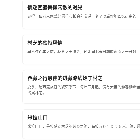
情迷西藏慵懒闲散的时光
记得一位老人家曾经语重心长的和我说，老了以后你能回忆起来的，不
林芝的独特风情
早不过百年之前，林芝之于拉萨，还如同北宋时期的海南之于开封，都
西藏之行最佳的进藏路线始于林芝
夏季，是西藏旅游的繁荣季节，每年五月起，便有大批的游客相继涌
当属林芝。...
米拉山口
米拉山口，是拉萨到林芝的必经之路，海拔５０１３.２５米。路，属