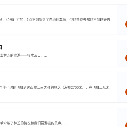
，6：40出门打的，7点不到就到了白塔停车场，但找来找去都找不到昨天告
日
林芝的冰湖——措木及日。...
都乘1个半小时的飞机到达西藏江南之称的林芝（海拔2700米），在飞机上从未
介绍了林芝的情况和我们要游览的景点。...