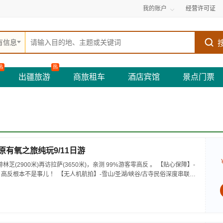
我的账户
经营许可证
有信息
热
热
出疆旅游
商旅租车
酒店宾馆
景点门票
高原有氧之旅纯玩9/11日游
芝(2900米)再访拉萨(3650米)，亲测 99%游客零高反 。 【贴心保障】-
高反根本不是事儿 ！ 【无人机航拍】-雪山/圣湖/峡谷/古寺民俗深度串联，
。 【特色美食】-石锅鸡热腾腾的烟火气，当地特色烤羊宴，欢快的篝火歌舞
送藏装旅拍，夜游布达拉宫，让旅程成为有温度的记忆 。 【绝美风光】-醉美
藏地江南，羊卓雍措上帝打翻的调色盘 。...