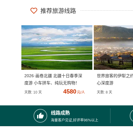
推荐旅游线路
2026·画卷北疆 北疆十日春季深
世界旅客的伊犁之
度游 小车拼车、纯玩无购物！
心深度游
4580
天数: 10 天
元/人
天数: 8 天
线路成熟
海量客户见证,好评率96%以上