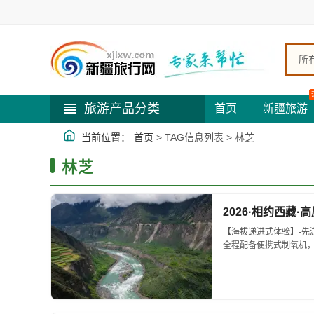
所
旅游产品分类
首页
新疆旅游
当前位置：
首页
> TAG信息列表 > 林芝
林芝
2026·相约西藏·
【海拔递进式体验】-先游林
全程配备便携式制氧机，
「随车航拍」大片呈现 
。 【沉浸式体验】-赠
318穿越云端，林芝秘境