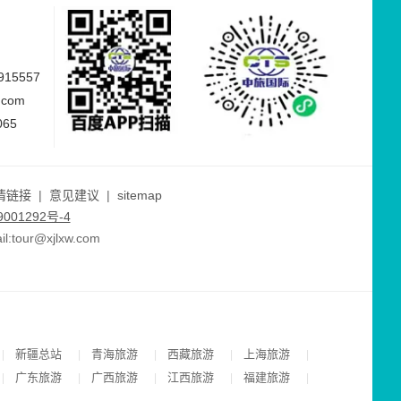
15557
.com
065
情链接
|
意见建议
|
sitemap
001292号-4
ur@xjlxw.com
新疆总站
青海旅游
西藏旅游
上海旅游
|
|
|
|
|
广东旅游
广西旅游
江西旅游
福建旅游
|
|
|
|
|