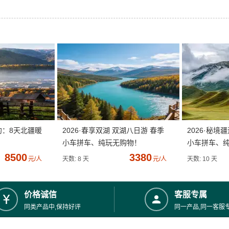
约：8天北疆暖
2026·春享双湖 双湖八日游 春季
2026·秘境
小车拼车、纯玩无购物！
小车拼车、
8500
3380
元/人
天数: 8 天
元/人
天数: 10 天
价格诚信
客服专属
同类产品中,保持好评
同一产品,同一客服