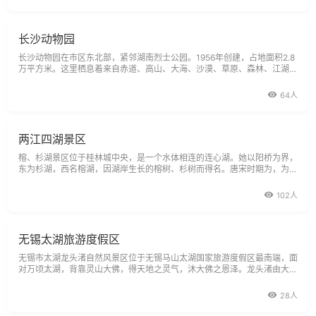
似画，碧水如诗rdq
长沙动物园
长沙动物园在市区东北部，紧邻湖南烈士公园。1956年创建，占地面积2.8
万平方米。这里栖息着来自赤道、高山、大海、沙漠、草原、森林、江湖的
野生动物共70多种，500余只，其中有我国特产的大熊猫，容姿美丽、逗
人喜爱；有举止缓逸、载歌载舞的丹顶鹤；体小伶俐的毛冠鹿。还有凶猛的
64人
虎豹豺狼，高大的骆驼
两江四湖景区
榕、杉湖景区位于桂林城中央，是一个水体相连的连心湖。她以阳桥为界，
东为杉湖，西名榕湖，因湖岸生长的榕树、杉树而得名。唐宋时期为，为人
工开掘的城南护城河，称为南阳江。元代称为鉴湖，明代城池扩建，成为内
湖。自清代始，富绅名士纷纷于湖岸边结庐而居，文人墨客于湖畔吟诗作
102人
赋，一时间成为桂林
无锡太湖旅游度假区
无锡市太湖龙头渚自然风景区位于无锡马山太湖国家旅游度假区最南端，面
对万顷太湖，背靠灵山大佛，得天地之灵气，沐大佛之恩泽。龙头渚由大储
山蜿蜒伸入太湖中腹，形成半岛，酷似巨龙伏卧在太湖碧波之中，故名龙头
渚。从龙舌、龙眼、龙耳、龙颈到龙背，全长2500米，这里山不高而层峦
28人
叠嶂，水不深而烟