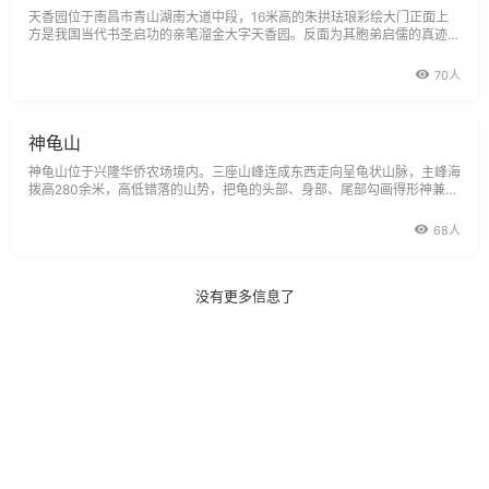
天香园位于南昌市青山湖南大道中段，16米高的朱拱珐琅彩绘大门正面上
方是我国当代书圣启功的亲笔溜金大字天香园。反面为其胞弟启儒的真迹，
非同凡响，气势逼人。园区占地1150亩，园内湿地、湖泊、沼泽串通成
片，野生候鸟群32个品种，10万余只。经联合国教科文组织专家考察后指
70人
出，这里鸟类之多
神龟山
神龟山位于兴隆华侨农场境内。三座山峰连成东西走向呈龟状山脉，主峰海
拨高280余米，高低错落的山势，把龟的头部、身部、尾部勾画得形神兼
备，栩栩如生，充分展示了大自然造物之伟大和神奇。山上建起"神龟山楼
阁"和"神龟山神庙"两大景点，有清未民国初期的风水师和道僧在这里炼丹
68人
和修身的遗迹，有较完整
没有更多信息了