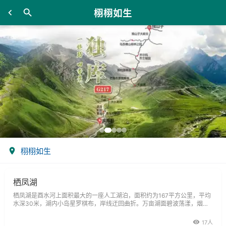
栩栩如生
栩栩如生
栖凤湖
栖凤湖是酉水河上面积最大的一座人工湖泊，面积约为167平方公里，平均
水深30米，湖内小岛星罗棋布，岸线迂回曲折。万亩湖面碧波荡漾，烟波
浩渺，鱼跃鸢飞。沿湖山峦叠翠，茶果飘香，加上流泉小溪自高山林间似银
带漂入湖中，可谓风光旖旎。画家黄永玉、龙清廉曾经泛舟于此，题就青山
17人