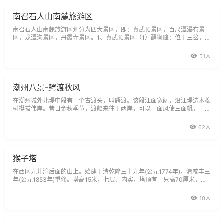
南召石人山南麓旅游区
南召石人山南麓旅游区划分为四大景区，即：真武顶景区，百尺潭瀑布景
区，龙潭沟景区，丹霞寺景区。1、真武顶景区（1）醒狮峰：位于三岔，是
进入真武顶景区的门户。此峰南北走向，远远望去，狮头、狮身、狮臀栩栩
如生。（2）二龙潭：位居登山石阶路的起点处，二级叠落，潭水清澈。
51人
潮州八景-鳄渡秋风
在潮州城外北堤中段有一个古渡头，叫鳄渡。该段江面宽阔，沿江堤边木棉
树挺拔伟岸。昔日金秋季节，渡船来往于两岸，可以一面风使三面帆，一幅
轻舟渺渺道清风，载向西来载向东的秋风送帆美丽景观。据说韩愈当年到潮
州后，深知民之疾苦：皆口恶溪有鳄鱼食民物产，民是以穷。亲自去
62人
猴子塔
在西区九井湾后面的山上。始建于清乾隆三十九年(公元1774年)，清咸丰三
年(公元1853年)重修。塔高15米，七层、内实，塔顶有一只高70厘米，用
大理石雕刻的猴子蹲在上面，栩栩如生，托腮望远，憨态可掬。传说，这只
猴子具有灵性，每年大年三十晚上，会大叫三声，它叫时对哪一方，来年这
10人
一方向一定五谷丰登，六畜