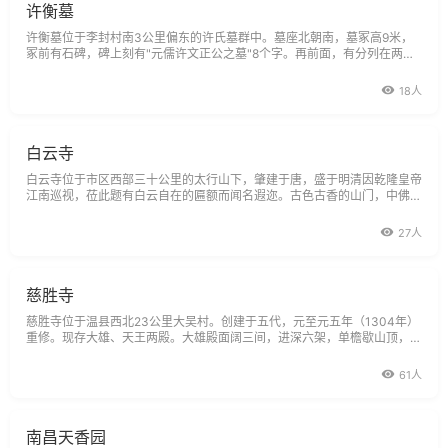
许衡墓
许衡墓位于李封村南3公里偏东的许氏墓群中。墓座北朝南，墓冢高9米，
冢前有石碑，碑上刻有"元儒许文正公之墓"8个字。再前面，有分列在两旁
的执笏翁仲两对。翁仲南边，有青灰砖释奠堂3间，释奠堂里放有石案。释
奠堂向南，有高大的碑楼两座，里边都有龟负蟠龙头的石碑，前为乾隆御祭
18人
碑，后为欧阳元撰文的神道碑
白云寺
白云寺位于市区西部三十公里的太行山下，肇建于唐，盛于明清因乾隆皇帝
江南巡视，莅此题有白云自在的匾额而闻名遐迩。古色古香的山门，中佛
殿、大雄宝殿，为明清时代的建筑。宋代五百罗汉碑，为省级重点文物保护
单位，佛光普照大禅师石塔，浮雕精细，栩栩如生，是研究元代佛教建筑、
27人
雕刻艺术的
慈胜寺
慈胜寺位于温县西北23公里大吴村。创建于五代，元至元五年（1304年）
重修。现存大雄、天王两殿。大雄殿面阔三间，进深六架，单檐歇山顶，为
减柱造，是元代典型的柱子排列方法。门头上悬挂的木制"凤"字形牌匾，乃
国内稀有的珍品之一，上书"大雄宝殿"，造型古朴大方，书法笔力刚劲，素
61人
有"阴沟铁画"之称。殿内原
南昌天香园