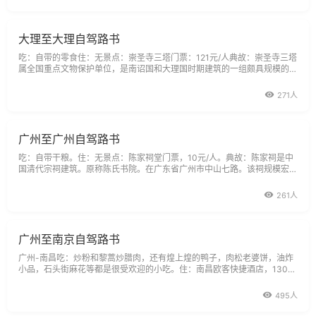
日正式向游人开放。公园
大理至大理自驾路书
吃：自带的零食住：无景点：崇圣寺三塔门票：121元/人典故：崇圣寺三塔
属全国重点文物保护单位，是南诏国和大理国时期建筑的一组颇具规模的佛
教寺庙，位于原崇圣寺正前方，呈三足鼎立之势。崇圣寺初建于南诏丰佑年
间（公元824～859年），大塔先建，南北小塔后建，寺中立塔，故塔以寺
271人
名。现寺的壮观庙宇在咸
广州至广州自驾路书
吃：自带干粮。住：无景点：陈家祠堂门票，10元/人。典故：陈家祠是中
国清代宗祠建筑。原称陈氏书院。在广东省广州市中山七路。该祠规模宏
大，装饰华丽，是广东地区保存较完整的富有代表性的清末民间建筑。198
8年中华人民共和国国务院公布为全国重点文物保护单位。陈家祠始建于清
261人
光绪十四年(1888)，建成于光
广州至南京自驾路书
广州-南昌吃：炒粉和黎蒿炒腊肉，还有煌上煌的鸭子，肉松老婆饼，油炸
小品，石头街麻花等都是很受欢迎的小吃。住：南昌欧客快捷酒店，130
元/间。景点：八一南昌起义纪念馆，免费限票制。典故：八一南昌起义纪
念馆，位于江西省南昌市中山路西端洗马池“八一”南昌起义总指挥部旧址
495人
内。旧址原是江西大