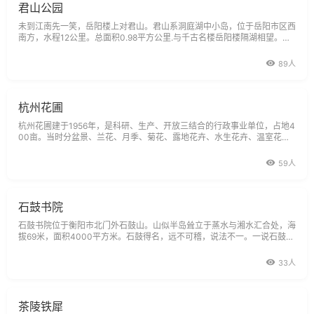
君山公园
未到江南先一笑，岳阳楼上对君山。君山系洞庭湖中小岛，位于岳阳市区西
南方，水程12公里。总面积0.98平方公里.与千古名楼岳阳楼隔湖相望。是
一个山体呈椭圆形，两旁高、中间低的小岛。山上有大小峰72个。君山在
岳阳市西南15公里的洞庭湖中，是一座面积不足100公顷的小岛。原名洞府
89人
山，取意
杭州花圃
杭州花圃建于1956年，是科研、生产、开放三结合的行政事业单位，占地4
00亩。当时分盆景、兰花、月季、菊花、露地花卉、水生花卉、温室花
卉、木本花卉、牧丹芍药等十个园区，有各类花卉和树桩盆景2000多个品
种，其中不乏珍稀名贵花卉，是名符其实的群芳荟萃之地，尤以盆景、兰花
59人
闻名遐迩。盆景作品《泰岱风骨》
石鼓书院
石鼓书院位于衡阳市北门外石鼓山。山似半岛耸立于蒸水与湘水汇合处，海
拔69米，面积4000平方米。石鼓得名，远不可稽，说法不一。一说石鼓四
面凭虚，其形如鼓，因而得名，如《水经注》所载：山势青圆，正类其鼓，
山体纯石无土，故以状得名。另一说是因它三面环水，水浪击石，其声如鼓
33人
茶陵铁犀