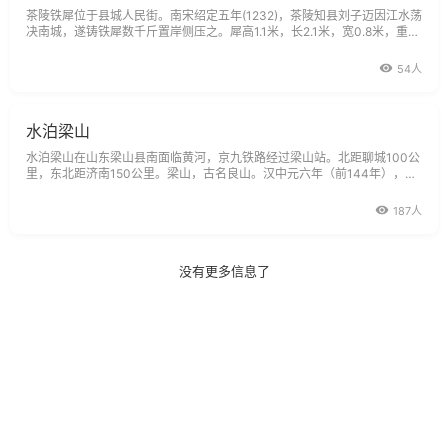
茶陵铁犀位于县城人民街。南宋绍定五年(1232)，茶陵知县刘子迈因江水荡
决南城，遂铸铁犀数千斤置岸侧压之。犀高1.1米，长2.1米，宽0.8米，重约
3.5吨，系用亚共晶白口生铁分三次浇铸而成，其状似牛，俗称铁牛，昂首
而卧，栩栩如生，历数百年不锈不斑。据茶陵州
54人
水泊梁山
水泊梁山在山东梁山县南面临黄河，京九铁路经过梁山站。北距聊城100公
里，东北距济南150公里。梁山，古名良山。汉中元六年（前144年），汉
文帝次子梁孝王到良山围猎，死后葬山麓，遂易名梁山。梁山由4峰和7支
脉组成，主峰虎头峰海拔197米。山势险峻，四面绝壁。唐宋时黄河溃决，
187人
周成大泽，广800里，古称梁山
没有更多信息了