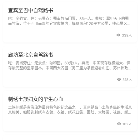
宜宾至巴中自驾路书
吃：全竹宴。住：无景点：蜀南竹海门票，85元人。典故：翠甲天下的蜀
南竹海，位于四川南部的宜宾市境内，幅员面积120平方公里，核心景区4
4平方公里，共有八大主景区两大序景区134处景点。景区内共有竹子58
种，7万余亩，是我国最大的集山水、溶洞、湖泊、瀑布于一体，兼有历史
339人
悠久的人文景观的最大原始“绿竹
廊坊至北京自驾路书
吃：麦当劳住：无景点：颐和园，60元/人。典故：中国现存规模最大、保
存最完整的皇家园林，中国四大名园（另三座为承德避暑山庄、苏州拙政
园、苏州留园）之一。位于北京市海淀区，距北京城区十五公里，占地约二
百九十公顷。利用昆明湖、万寿山为基址，以杭州西湖风景为蓝本，汲取江
318人
南园林的某些设计手法和意
刺绣土族妇女的毕生心血
土族刺绣是青海旅游最具特色的纪念品之一，其刺绣品与土族乡民的生活息
息相关，如服饰刺绣有衣领、衣袖、绣花口袋、围肚、大腰带、袜跟、绣鞋
等；
102人