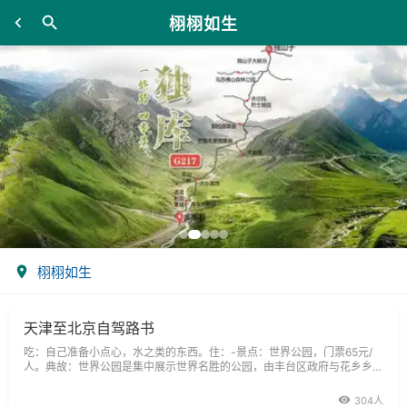
栩栩如生
栩栩如生
天津至北京自驾路书
吃：自己准备小点心，水之类的东西。住：-景点：世界公园，门票65元/
人。典故：世界公园是集中展示世界名胜的公园，由丰台区政府与花乡乡政
府共同投资1.5亿元兴建。公园1991年破土动工，历经18个月高速度地建成
了这座以“不出国门，周游世界”为建设意图的世界公园，并于1993年10月1
304人