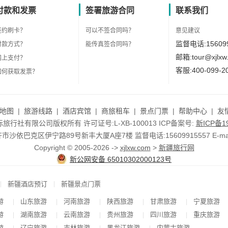
付款和发票
签署旅游合同
联系我们
签约刷卡？
可以不签合同吗？
意见建议
监督电话:156099
付款方式？
能传真签合同吗？
邮箱:tour@xjlxw
网上支付？
客服:400-099-2
如何获取发票？
地图
|
旅游线路
|
酒店宾馆
|
商旅租车
|
景点门票
|
帮助中心
|
友
行社有限公司版权所有 许可证号:L-XB-100013 ICP备案号:
新ICP备19
依巴克区伊宁路89号新丰大厦A座7楼 监督电话:15609915557 E-mail:to
Copyright © 2005-2026 ->
xjlxw.com
>
新疆旅行网
新公网安备 65010302000123号
|
|
新疆酒店预订
新疆景点门票
游
山东旅游
河南旅游
陕西旅游
甘肃旅游
宁夏旅游
|
|
|
|
|
游
湖南旅游
云南旅游
贵州旅游
四川旅游
重庆旅游
|
|
|
|
|
游
辽宁旅游
吉林旅游
黑龙江旅游
内蒙古旅游
|
|
|
|