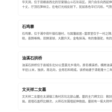
华天洞，位于双峰县西北的甘棠镇山斗石灰岩区。洞穴自东向西延伸
十丈，厅顶石笋林立，在电灯光线反射下，犹如各色华灯闪烁，气势
石，如神、如佛、如龙、如龟、如虎，形...
石鸡寨
石鸡寨，位于湘中荷叶镇石塘村，与国藩故居─富厚堂仅于一村之隔
晓，喜鹊啄梅，双狮滚球，大鹏升天，金龟探海。有的像骆驼，有的
的企鹅石，这变化无...
油溪石拱桥
油溪石拱桥位于县城东北50公里晨光乡境内，原名横溪桥。横跨油溪
半径11米，独拱，南北向，全用石料砌成。该桥始建于清乾隆十二年(公元
公路桥。桥北端倚天然岩石为墩，南端以石...
文天祥二女墓
文天祥二女墓在太湖镇三角村苏坑北部山麓。墓的主穴碑文曰：敕封
耸。遮墙石盖栉比鳞次，火砖石灰围墙延伸抱拢。墓前有一偌大拜坪
立。其间...