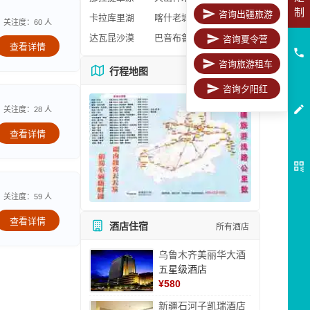
制
咨询出疆旅游
卡拉库里湖
喀什老城区
关注度：60 人
达瓦昆沙漠
巴音布鲁克
咨询夏令营
查看详情
咨询旅游租车
行程地图
更多地图
咨询夕阳红
关注度：28 人
查看详情
关注度：59 人
查看详情
酒店住宿
所有酒店
乌鲁木齐美丽华大酒
五星级酒店
¥
580
新疆石河子凯瑞酒店