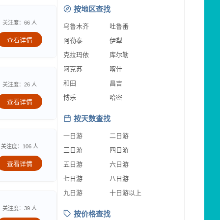
按地区查找
关注度：66 人
乌鲁木齐
吐鲁番
查看详情
阿勒泰
伊犁
克拉玛依
库尔勒
阿克苏
喀什
和田
昌吉
关注度：26 人
博乐
哈密
查看详情
按天数查找
一日游
二日游
关注度：106 人
三日游
四日游
查看详情
五日游
六日游
七日游
八日游
九日游
十日游以上
关注度：39 人
按价格查找