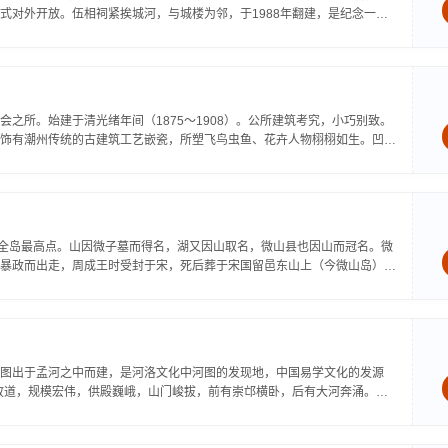
式对外开放。伍相祠紧挨城河，与城楼为邻，于1988年翻建，是纪念一代
之所。始建于清光绪年间（1875～1908）。公所建筑考究，小巧别致。
饰有潮州传统的古建筑工艺嵌瓷，所塑飞鸟虫鱼、花卉人物栩栩如生。凹形
是全岛最高点。山因微子墓而得名，湖又因山取名，微山县也因山而冠名。微
暴政而出走，周成王时受封于宋，死后葬于宋国留邑东山上（今微山岛）。
图出于孟河之中而建，是河洛文化中河图的发现地，中国易学文化的发源
河故道，规模宏伟，供殿巍峨，山门峻拔，前有崇邙横卧，后有大河奔涌。寺