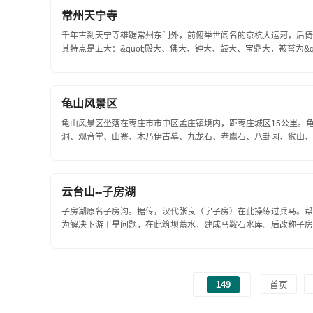
常州天宁寺
千年古刹天宁寺雄踞常州东门外，前俯举世闻名的京杭大运河，后倚
其特点是五大：&quot;殿大、佛大、钟大、鼓大、宝鼎大，被誉为&q
州天宁寺，始建于七世纪唐代牛头...
龟山风景区
龟山风景区坐落在枣庄市市中区孟庄镇境内，距枣庄城区15公里。龟
洞、观音堂、山寨、木乃伊古墓、九龙石、老鹰石、八卦园、猴山、
态，展示在世人面前。龟山历史悠久...
云台山--子房湖
子房湖原名子房沟。据传，汉代张良（字子房）在此操练过兵马。帮
为解决下游干旱问题，在此筑坝蓄水，建成马鞍石水库。后改称子房
苍翠的山。青山对峙，山...
149
首页