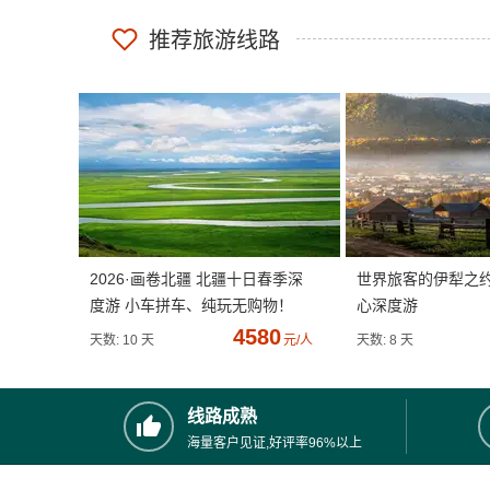
推荐旅游线路
2026·画卷北疆 北疆十日春季深
世界旅客的伊犁之
度游 小车拼车、纯玩无购物！
心深度游
4580
天数: 10 天
元/人
天数: 8 天
线路成熟
海量客户见证,好评率96%以上