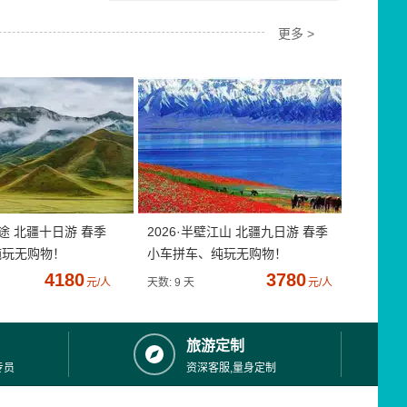
更多 >
疆途 北疆十日游 春季
2026·半壁江山 北疆九日游 春季
纯玩无购物！
小车拼车、纯玩无购物！
4180
3780
元/人
天数: 9 天
元/人
旅游定制
专员
资深客服,量身定制