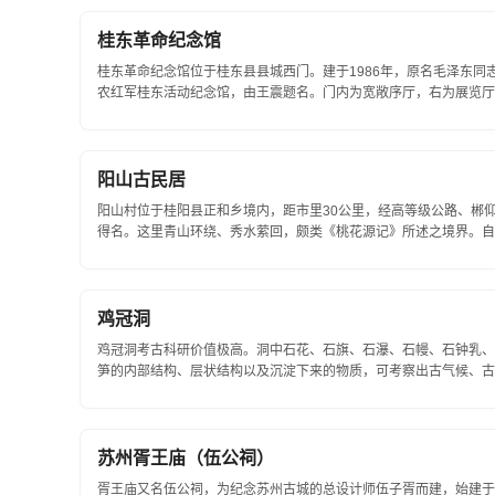
桂东革命纪念馆
桂东革命纪念馆位于桂东县县城西门。建于1986年，原名毛泽东同
农红军桂东活动纪念馆，由王震题名。门内为宽敞序厅，右为展览厅
占地面积...
阳山古民居
阳山村位于桂阳县正和乡境内，距市里30公里，经高等级公路、郴
得名。这里青山环绕、秀水萦回，颇类《桃花源记》所述之境界。自
间（1497年），成于康乾盛世，而盛于道光...
鸡冠洞
鸡冠洞考古科研价值极高。洞中石花、石旗、石瀑、石幔、石钟乳、
笋的内部结构、层状结构以及沉淀下来的物质，可考察出古气候、古环
苏州胥王庙（伍公祠）
胥王庙又名伍公祠，为纪念苏州古城的总设计师伍子胥而建，始建于公元