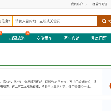
我的账户
经营许可证
有信息
热
热
出疆旅游
商旅租车
酒店宾馆
景点门票
，高5米，宽6米，全用料石砌成，面积约35平方米，两拱门成对称式，拱
石匾，再上有二龙戏珠石雕，樯脊再以鱼尾为翘，脊中镇佛印一枚...