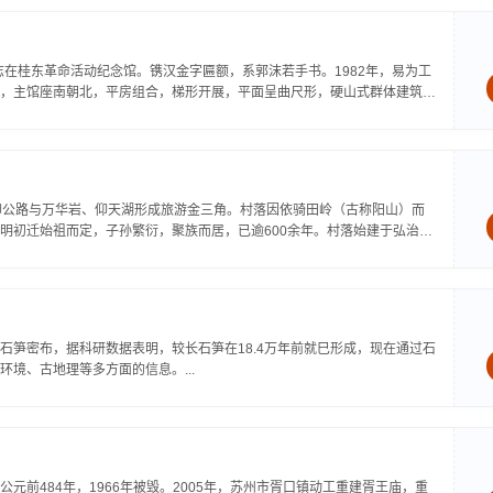
志在桂东革命活动纪念馆。镌汉金字匾额，系郭沫若手书。1982年，易为工
，主馆座南朝北，平房组合，梯形开展，平面呈曲尺形，硬山式群体建筑，
仰公路与万华岩、仰天湖形成旅游金三角。村落因依骑田岭（古称阳山）而
明初迁始祖而定，子孙繁衍，聚族而居，已逾600余年。村落始建于弘治年
石笋密布，据科研数据表明，较长石笋在18.4万年前就巳形成，现在通过石
境、古地理等多方面的信息。...
前484年，1966年被毁。2005年，苏州市胥口镇动工重建胥王庙，重