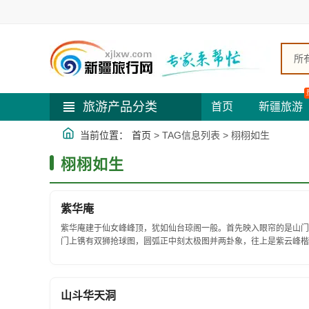
所
旅游产品分类
首页
新疆旅游
当前位置：
首页
> TAG信息列表 > 栩栩如生
栩栩如生
紫华庵
紫华庵建于仙女峰峰顶，犹如仙台琼阁一般。首先映入眼帘的是山门
门上镌有双狮抢球图，圆弧正中刻太极图并两卦象，往上是紫云峰楷书
山斗华天洞