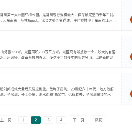
常州第一大公园红梅公园，是常州现存规模最大，保存最完整的千年古刹。
uot;东南第一丛林&quot;。法会之盛闻名遐迩，庄严妙胜甲于东南的江苏常
山海拔331米，景区面积238万平方米。景区现有景点数十个，较大的有溶
水上乐园等。改革开放的春风，使这座尘封多年的历史名山，以崭新的姿
助刘邦成就大业后又隐退到此。故称子房沟。20世纪六十年代，地方政府
湖。子房湖，长４公里，湖水面积1500亩。远远看去，子房湖墨绿的水，
上一页
1
2
3
4
下一页
尾页