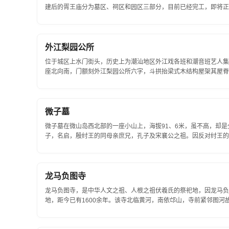
建后的胥王庙分为墓区、祠区和园区三部分，目前已经完工，即将正
忠臣伍子胥的庙宇...
外江梨园公所
位于城区上水门街头，历史上为潮汕地区外江戏各班和潮音班艺人集会
座北向南，门额刻外江梨园公所六字，斗拱抬梁式木结构屋架其屋脊
的门楼镶刻有精美的石雕...
微子墓
微子墓在微山岛西北部的一座小山上，海拔91、6米，虽不高，却
子，名启，殷纣王的同母亲庶兄，孔子及宋襄公之祖。因反对纣王的
他的后裔以殷为姓，依墓而居，启...
龙马负图寺
龙马负图寺，是中华人文之祖、人根之祖伏羲氏的祭祀地，因龙马负
地，距今已有1600余年。该寺北临黄河，南依邙山，寺前紧邻图
内存有宋、...