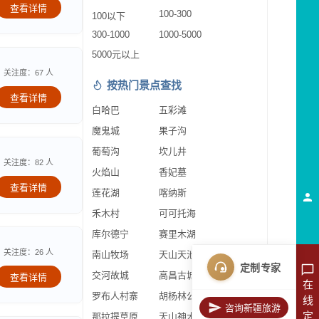
查看详情
100-300
100以下
300-1000
1000-5000
5000元以上
关注度：67 人
按热门景点查找
查看详情
白哈巴
五彩滩
魔鬼城
果子沟
葡萄沟
坎儿井
关注度：82 人
火焰山
香妃墓
查看详情
莲花湖
喀纳斯
禾木村
可可托海
库尔德宁
赛里木湖
关注度：26 人
南山牧场
天山天池
定制专家
交河故城
高昌古城
查看详情
在
罗布人村寨
胡杨林公园
线
咨询新疆旅游
定
那拉提草原
天山神木园