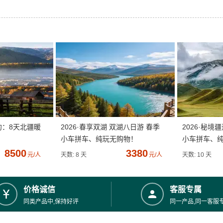
约：8天北疆暖
2026·春享双湖 双湖八日游 春季
2026·秘境
小车拼车、纯玩无购物！
小车拼车、
8500
3380
元/人
天数: 8 天
元/人
天数: 10 天
价格诚信
客服专属
同类产品中,保持好评
同一产品,同一客服