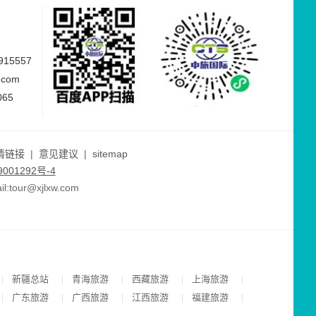
15557
.com
065
情链接
|
意见建议
|
sitemap
001292号-4
ur@xjlxw.com
新疆总站
青海旅游
西藏旅游
上海旅游
|
|
|
|
|
广东旅游
广西旅游
江西旅游
福建旅游
|
|
|
|
|