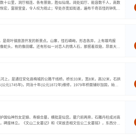
数十公里，洞厅相连、各有景致，胜似仙境。阔处如厅、能容数千人，高数
恢宏，富丽堂皇，令人叹为观止；窄处亦宽如街道，遍布千奇百怪的钟乳
，是荷叶镇旅游开发的新景点。山寨，怪石嶙峋，形态各异，上有雄鸡报
像蛇头，有的像田螺。还有形似一对恋人的情人石，那抿着双翅，昂首大外
河上，是通往安化县梅城的公路干线桥。桥长33米，宽8米，高32米，石拱
1745年)，同治十年(公元1872年)维修，1979年桥面铺砂加固，始为
护国仙神烈女定娘、寿娘合墓，横批是仙宫。墓穴前两旁，石雕丹柱成对高
，碑座林立。《文山二女墓记》和《宋故丞相文信公二女墓铭》，东西分