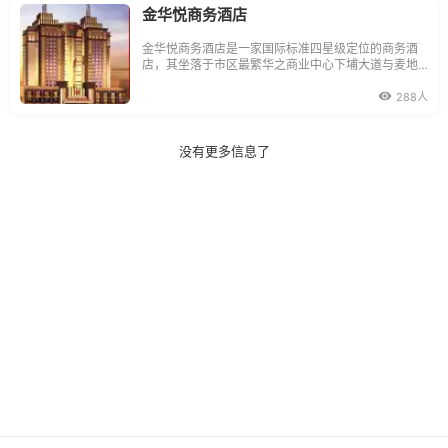
海楼全体
金华悦商务酒店
金华悦商务酒店是一家国际标准四星级定位的商务酒
店，其坐落于市区最繁华之商业中心下埔大道与麦地
路交汇处；酒店主体楼高十九层，建筑风格独特、功
能配套齐全，设有客房、中西餐厅、桑拿、夜总会和
288人
多功能会议室等项目；是本地区政府、企事业单位进
行外事接待、商务洽谈、旅游团队接待及广大市
没有更多信息了