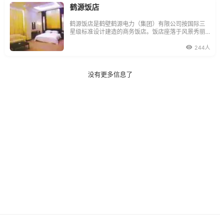
鹤源饭店
鹤源饭店是鹤壁鹤源电力（集团）有限公司按国际三
星级标准设计建造的商务饭店。饭店座落于风景秀丽
的淇滨新区，南对世纪广场，西临市政机关，东距京
珠高速公路仅1公里。饭店集餐饮、住宿、购物、娱
244人
乐、商务为一体。设有豪华套房、商务套房、标准客
房76间，房间配备中央空调、卫星闭路电视、ID
没有更多信息了