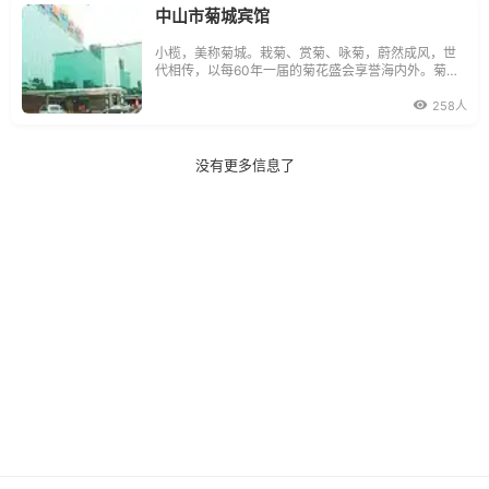
善，中
中山市菊城宾馆
小榄，美称菊城。栽菊、赏菊、咏菊，蔚然成风，世
代相传，以每60年一届的菊花盛会享誉海内外。菊城
宾馆座落在小榄人民公园侧，赏尽凤山秀色，环境优
雅恬静、交通极为方便。宾馆占地面积达2万多平方
258人
米，豪华客房、中西餐厅、天台吧、夜总会、桑拿按
摩、足浴等康乐设施一应俱全
没有更多信息了