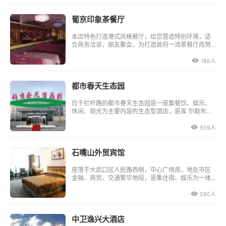
对。
葡京印象茶餐厅
本店特色打造港式风格餐厅，给您营造特别环境，适
合商务洽谈，朋友聚会，为打造首府一流茶餐厅而努
力！
186人
都市春天生态园
位于栏杆路的都市春天生态园是一座集餐饮、娱乐、
休闲、观光为主要内容的生态型酒店，是库 尔勒市休
闲旅游的一个新亮点。
659人
石嘴山外贸宾馆
座落于大武口区人民路西侧，中心广场南，地处市区
金融、商贸、交通繁华地段，是集住宿、娱乐为一体
的宾馆。
580人
中卫逸兴大酒店