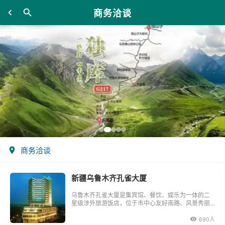
商务洽谈
商务洽谈
新疆乌鲁木齐孔雀大厦
乌鲁木齐孔雀大厦是集宾馆、餐饮、娱乐为一体的二
星级涉外旅游饭店，位于市中心友好南路、风景秀丽
的乌鲁木齐红山景区、古老的红山塔、民航售票大
楼、西北五省最大的友好百盛购物中心与其遥遥相
690人