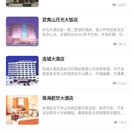
迩闻名的环岛路近在咫尺，是目前离侯机楼最近的酒
店，酒店设计与装修风格独巨匠心，追求自然、时
229人
尚，给您家外之家的温馨感觉。设施齐全、独具个性
的各式客房，所有客房
武夷山月光大饭店
月光大酒店是一家二星级的酒店，是沙坪坝区政治文
化中心点，总面积达9000多平方米，环境优雅、功能
齐全，是商务会议、团体旅游客人下榻的理想之处。
酒店设施豪华典雅，精致细致，拥有标准客房、豪华
281人
套房、普通套房、单人房等130套，可同时容纳400人
住宿，室内拥有监控系统、卫星闭路、国际国
连城大酒店
连城大酒店是由泛印酒店管理公司经营管理，位于连
城县商业中心的城关区中山路上，环境幽雅，交通便
捷。酒店每间客房设有中央空调控制系统、闭路电
视、迷你酒吧、电子门锁及国际、国内直拨电话等，
273人
入住豪华楼层的宾客还可使用全面的国际互联网服
务。酒店设有大型多功能厅、商务会议室及商务洽谈
室
珠海航空大酒店
本酒店位于中山市西区繁华商业街，距步行街、汽车
总站等仅十分钟路程；秉承民航业优质服务的理念，
竭尽全力为你提供尽善尽美的服务。客房装修典雅华
贵，宽松的空间和齐全实用的设施，令您倍觉轻松舒
174人
适；有豪华套房、豪华双人房、标准双人房、商务单
人房等各种类型的客房供您选择；酒店配套设施完