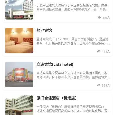
宁夏中卫逸兴大酒店位于中卫县城鼓楼东北角，由县
商事集团投资建设，总面积7600平方米，是一所集餐
饮、住宿、娱乐于一体的现代化涉外旅游大酒店。
419人
盐池宾馆
盐池宾馆成立于1953年，属全民所有制企业。是盐池
县唯一具有接待国内外宾客的三星级涉外旅游饭店。
宾馆占地面积达9727平方米，建筑面积12914.55平方
米，总投资1200万元。
444人
立达宾馆(Lida hotel)
立达宾馆是宁夏华尊立达房地产开发集团下属的一家
商务酒店，位于银川市兴庆区丽景南街。整体建筑大
方简洁，设施先进别致，突出现代风格，毗邻飞机
场、大团结广场。
263人
厦门合佳酒店（机场店）
合佳酒店（机场店）属温馨精致的经济型商务酒店，
地处交通枢纽厦门高崎国际机场，周边环境优雅。遐