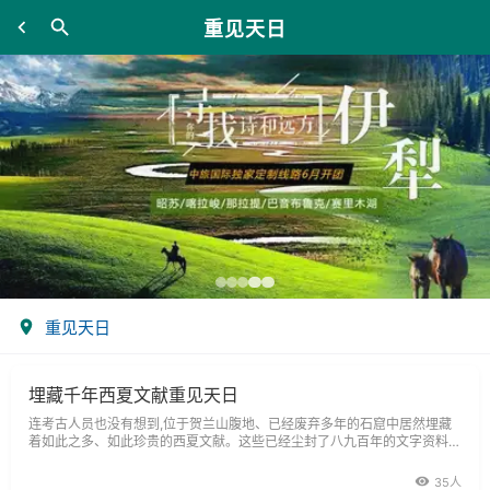
重见天日
重见天日
埋藏千年西夏文献重见天日
连考古人员也没有想到,位于贺兰山腹地、已经废弃多年的石窟中居然埋藏
着如此之多、如此珍贵的西夏文献。这些已经尘封了八九百年的文字资料于
最近重见天日,带给宁夏考古界和社会各界的是一片惊喜。
35人