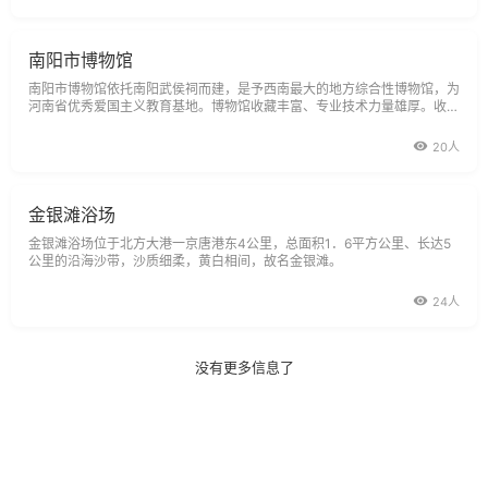
南阳市博物馆
南阳市博物馆依托南阳武侯祠而建，是予西南最大的地方综合性博物馆，为
河南省优秀爱国主义教育基地。博物馆收藏丰富、专业技术力量雄厚。收藏
各类文物近二万件，其中不少属珍贵文物。全馆现有职工120人，其中高级
职称3人，中级职称6人，初级职称18人。南阳市博物馆举办陈列展览，注
20人
意突出地方特
金银滩浴场
金银滩浴场位于北方大港一京唐港东4公里，总面积1．6平方公里、长达5
公里的沿海沙带，沙质细柔，黄白相间，故名金银滩。
24人
没有更多信息了