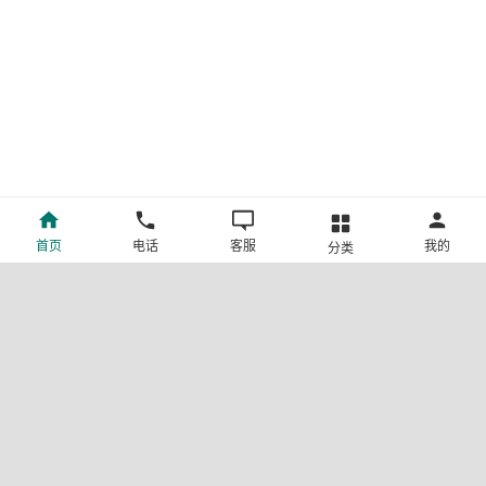
首页
电话
客服
我的
分类
©新疆中旅国际旅行社有限公司版权所有
许可证号:L-XB-100013
ICP备案号:新ICP备19001292号-4
新公网安备 65010302000123号