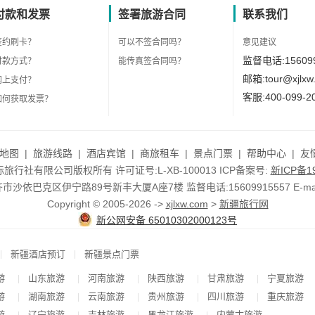
付款和发票
签署旅游合同
联系我们
签约刷卡？
可以不签合同吗？
意见建议
监督电话:156099
付款方式？
能传真签合同吗？
邮箱:tour@xjlxw
网上支付？
客服:400-099-2
如何获取发票？
地图
|
旅游线路
|
酒店宾馆
|
商旅租车
|
景点门票
|
帮助中心
|
友
行社有限公司版权所有 许可证号:L-XB-100013 ICP备案号:
新ICP备19
依巴克区伊宁路89号新丰大厦A座7楼 监督电话:15609915557 E-mail:to
Copyright © 2005-2026 ->
xjlxw.com
>
新疆旅行网
新公网安备 65010302000123号
|
|
新疆酒店预订
新疆景点门票
游
山东旅游
河南旅游
陕西旅游
甘肃旅游
宁夏旅游
|
|
|
|
|
游
湖南旅游
云南旅游
贵州旅游
四川旅游
重庆旅游
|
|
|
|
|
游
辽宁旅游
吉林旅游
黑龙江旅游
内蒙古旅游
|
|
|
|