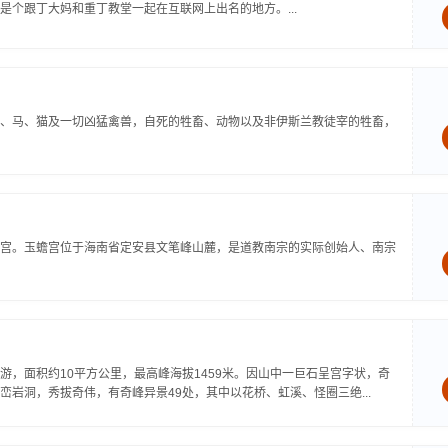
个跟丁大妈和重丁教堂一起在互联网上出名的地方。...
、马、猫及一切凶猛禽兽，自死的牲畜、动物以及非伊斯兰教徒宰的牲畜，
宫。玉蟾宫位于海南省定安县文笔峰山麓，是道教南宗的实际创始人、南宗
，面积约10平方公里，最高峰海拔1459米。因山中一巨石呈宫字状，奇
岩洞，秀拔奇伟，有奇峰异景49处，其中以花桥、虹溪、怪圈三绝...