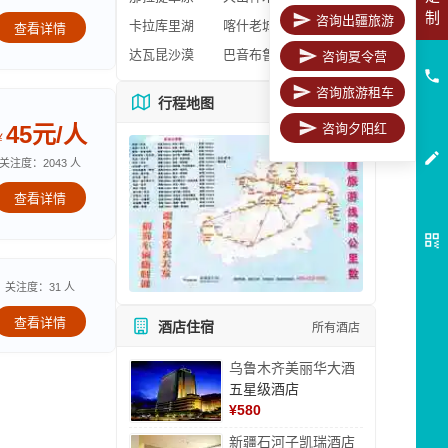
制
咨询出疆旅游
卡拉库里湖
喀什老城区
查看详情
达瓦昆沙漠
巴音布鲁克
咨询夏令营
咨询旅游租车
行程地图
更多地图
45元/人
咨询夕阳红
￥
关注度：2043 人
查看详情
关注度：31 人
查看详情
酒店住宿
所有酒店
乌鲁木齐美丽华大酒
五星级酒店
¥
580
新疆石河子凯瑞酒店