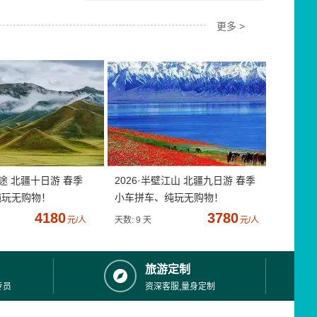
更多 >
疆途 北疆十日游 春季
2026·半壁江山 北疆九日游 春季
纯玩无购物！
小车拼车、纯玩无购物！
4180
3780
元/人
天数: 9 天
元/人
旅游定制
专员
资深客服,量身定制