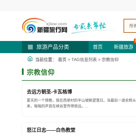
所
旅游产品分类
首页
新疆旅游
当前位置：
首页
> TAG信息列表 > 宗教信仰
宗教信仰
去远方朝圣-卡瓦格博
夏天的一个傍晚，我在西单村的半山坡眺望落日。当最后一道余辉从
来，嗡嗡的声音在峡谷里传得很远。...
怒江日志——白色教堂