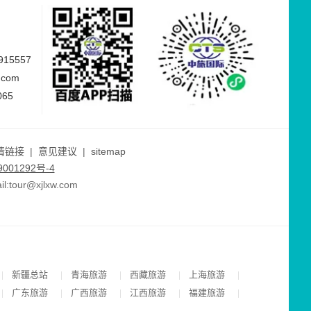
15557
.com
065
情链接
|
意见建议
|
sitemap
001292号-4
ur@xjlxw.com
新疆总站
青海旅游
西藏旅游
上海旅游
|
|
|
|
|
广东旅游
广西旅游
江西旅游
福建旅游
|
|
|
|
|