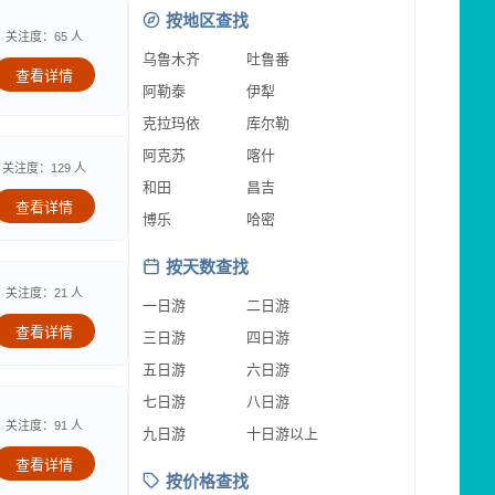
按地区查找
关注度：65 人
乌鲁木齐
吐鲁番
查看详情
阿勒泰
伊犁
克拉玛依
库尔勒
阿克苏
喀什
关注度：129 人
和田
昌吉
查看详情
博乐
哈密
按天数查找
关注度：21 人
一日游
二日游
查看详情
三日游
四日游
五日游
六日游
七日游
八日游
关注度：91 人
九日游
十日游以上
查看详情
按价格查找