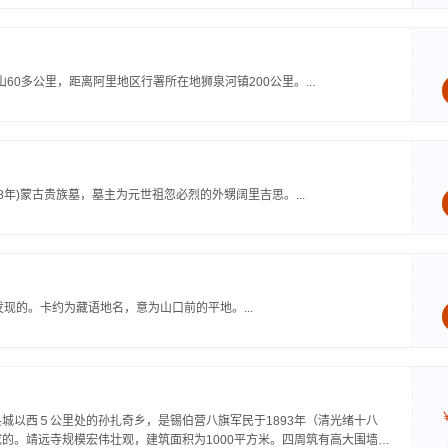
0多公里，距离阿里地区行署所在地狮泉河镇200公里。...
8年)蒙古贵族墓，墓主为元世祖忽必烈的外甥阔里吉思。...
现的。卡约为藏语地名，意为山口前的平地。...
城以西５公里处的孙扎奇乡，是锡伯营八旗军民于1893年（清光绪十八
的。靖远寺规模宏伟壮观，建筑面积为1000平方米。四周筑有高大围墙，