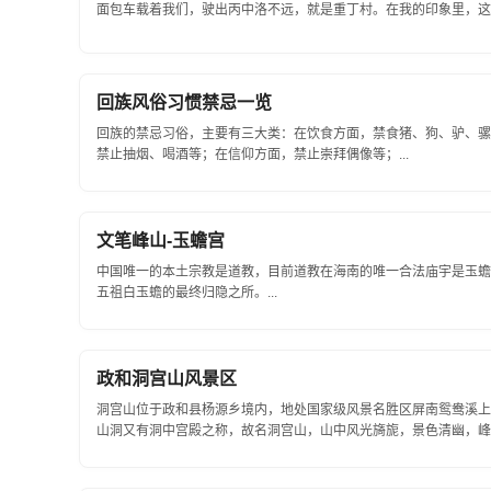
面包车载着我们，驶出丙中洛不远，就是重丁村。在我的印象里，这是
回族风俗习惯禁忌一览
回族的禁忌习俗，主要有三大类：在饮食方面，禁食猪、狗、驴、骡
禁止抽烟、喝酒等；在信仰方面，禁止崇拜偶像等；...
文笔峰山-玉蟾宫
中国唯一的本土宗教是道教，目前道教在海南的唯一合法庙宇是玉蟾
五祖白玉蟾的最终归隐之所。...
政和洞宫山风景区
洞宫山位于政和县杨源乡境内，地处国家级风景名胜区屏南鸳鸯溪上游
山洞又有洞中宫殿之称，故名洞宫山，山中风光旖旎，景色清幽，峰峦