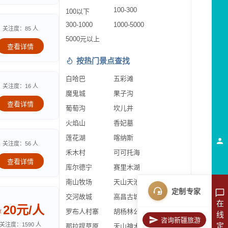
100-300
100以下
300-1000
1000-5000
关注度：85 人
5000元以上
查看详情
按热门景点查找
白哈巴
五彩滩
关注度：16 人
魔鬼城
果子沟
查看详情
葡萄沟
坎儿井
火焰山
香妃墓
莲花湖
喀纳斯
关注度：56 人
禾木村
可可托海
查看详情
库尔德宁
赛里木湖
南山牧场
天山天池
定制专家
交河故城
高昌古城
在
20元/人
罗布人村寨
胡杨林公园
￥
线
咨询新疆旅游
定
关注度：1590 人
那拉提草原
天山神木园