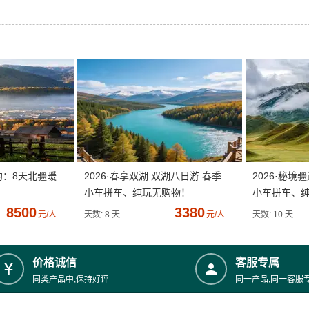
约：8天北疆暖
2026·春享双湖 双湖八日游 春季
2026·秘境
小车拼车、纯玩无购物！
小车拼车、
8500
3380
元/人
天数: 8 天
元/人
天数: 10 天
价格诚信
客服专属
同类产品中,保持好评
同一产品,同一客服