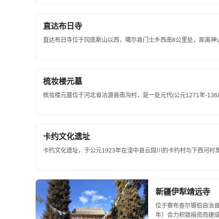
直达布日寺
直达布日寺位于冈底斯山以西，噶尔县门士乡西南8公里处，距离神山6
梳妆楼元墓
梳妆楼元墓位于河北省沽源县南沟村，是一处元代(公元1271年-136
卡约文化遗址
卡约文化遗址，于公元1923年在湟中县云固川的卡约村与下西河村发
新疆伊犁靖远寺
位于察布查尔锡伯自治县
年）合力积银捐资而建成