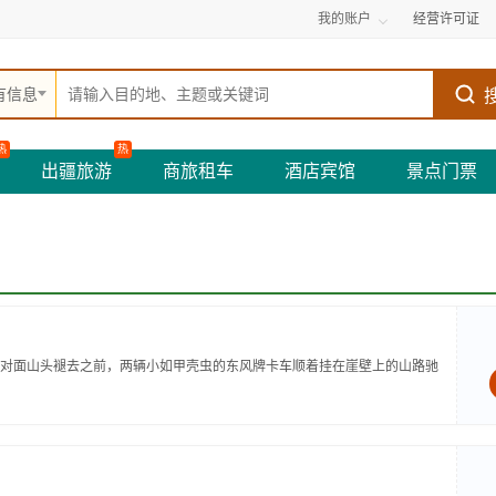
我的账户
经营许可证
有信息
热
热
出疆旅游
商旅租车
酒店宾馆
景点门票
对面山头褪去之前，两辆小如甲壳虫的东风牌卡车顺着挂在崖壁上的山路驰