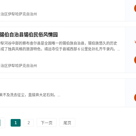
上方刻有锡、汉文靖远寺大金字，笔法工整，苍劲有力。庭院宽阔...
自治区伊犁哈萨克自治州
锡伯自治县锡伯民俗风情园
伊犁河谷中部的察布查尔县是全国唯一的锡伯族自治县，锡伯族悠久的历史
成了独具风格的旅游特色，靖远寺位于县城西部６公里处孙扎齐牛录内。...
自治区伊犁哈萨克自治州
不及洗去征尘，直接奔大足石刻。...
1
2
下一页
尾页