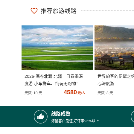
推荐旅游线路
2026·画卷北疆 北疆十日春季深
世界旅客的伊犁之
度游 小车拼车、纯玩无购物！
心深度游
4580
天数: 10 天
元/人
天数: 8 天
线路成熟
海量客户见证,好评率96%以上