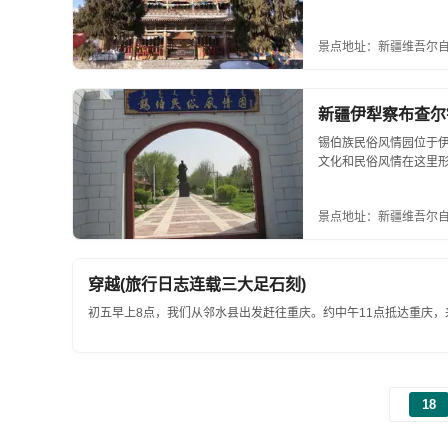
山门前有砖雕影壁，正门
景点地址：新疆维吾尔
新疆伊犁察布查尔
锡伯族民俗风情园位于
文化和民俗风情在这里形
景点地址：新疆维吾尔
穿越(旅行日志连载三大足石刻)
初五早上8点，我们从邻水县出发赶往重庆。约中午11点抵达重庆，来
18