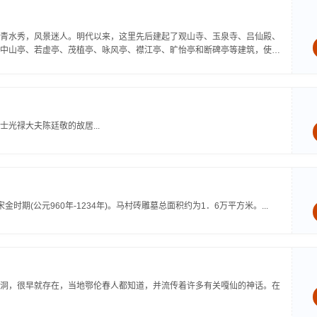
青水秀，风景迷人。明代以来，这里先后建起了观山寺、玉泉寺、吕仙殿、
中山亭、若虚亭、茂植亭、咏风亭、襟江亭、旷怡亭和断碑亭等建筑，使观
光禄大夫陈廷敬的故居...
(公元960年-1234年)。马村砖雕墓总面积约为1．6万平方米。...
洞，很早就存在，当地鄂伦春人都知道，并流传着许多有关嘎仙的神话。在