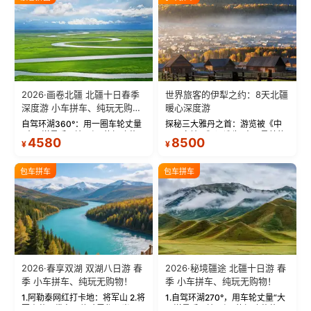
2026·画卷北疆 北疆十日春季
世界旅客的伊犁之约：8天北疆
深度游 小车拼车、纯玩无购
暖心深度游
物！
自驾环湖360°：用一圈车轮丈量
探秘三大雅丹之首：游览被《中
“大西洋最后一滴眼泪”的极致蔚
国国家地理》评选为“中国最美的
4580
8500
¥
¥
蓝。 赛湖旅拍：甄选多款风格服
三大雅丹”第一名的克拉玛依魔鬼
饰，9张精修美照，定格赛里木湖
城。 中国第一村：探访仅存的图
绝美瞬间。 赛湖坦克300跟车视
瓦人最大村落——禾木村，欣赏
包车拼车
包车拼车
频：专业摄影师...
晨雾与小木...
2026·春享双湖 双湖八日游 春
2026·秘境疆途 北疆十日游 春
季 小车拼车、纯玩无购物！
季 小车拼车、纯玩无购物！
1.阿勒泰网红打卡地：将军山 2.将
1.自驾环湖270°，用车轮丈量“大
军山落日缆车，体验雪都风光 3.
西洋最后一滴眼泪”的极致蔚蓝，