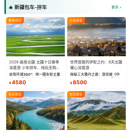
🔥 新疆包车-拼车
更多 >
散客拼团
小车拼车
2026·画卷北疆 北疆十日春季
世界旅客的伊犁之约：8天北疆
深度游 小车拼车、纯玩无购
暖心深度游
物！
自驾环湖360°：用一圈车轮丈量
探秘三大雅丹之首：游览被《中
“大西洋最后一滴眼泪”的极致蔚
国国家地理》评选为“中国最美的
4580
8500
¥
¥
蓝。 赛湖旅拍：甄选多款风格服
三大雅丹”第一名的克拉玛依魔鬼
饰，9张精修美照，定格赛里木湖
城。 中国第一村：探访仅存的图
绝美瞬间。 赛湖坦克300跟车视
瓦人最大村落——禾木村，欣赏
包车拼车
包车拼车
频：专业摄影师...
晨雾与小木...