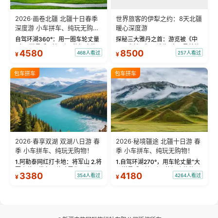
2026·画卷北疆 北疆十日春季
世界旅客的伊犁之约：8天北疆
深度游 小车拼车、纯玩无购
暖心深度游
物！
自驾环湖360°：用一圈车轮丈量
探秘三大雅丹之首：游览被《中
“大西洋最后一滴眼泪”的极致蔚
国国家地理》评选为“中国最美的
4580
8500
468人看过
257人看过
¥
¥
蓝。 赛湖旅拍：甄选多款风格服
三大雅丹”第一名的克拉玛依魔鬼
饰，9张精修美照，定格赛里木湖
城。 中国第一村：探访仅存的图
绝美瞬间。 赛湖坦克300跟车视
瓦人最大村落——禾木村，欣赏
包车拼车
包车拼车
频：专业摄影师...
晨雾与小木...
2026·春享双湖 双湖八日游 春
2026·秘境疆途 北疆十日游 春
季 小车拼车、纯玩无购物！
季 小车拼车、纯玩无购物！
1.阿勒泰网红打卡地：将军山 2.将
1.自驾环湖270°，用车轮丈量“大
军山落日缆车，体验雪都风光 3.
西洋最后一滴眼泪”的极致蔚蓝，
3380
4180
354人看过
4264人看过
¥
¥
将军山，夕阳派对，蹦迪party 4.
让雪山、花海与深邃湖水在转弯
自驾赛里木湖360°环湖 5.二进赛
间连成自由的画卷。 2.特别赠送
湖随心游，邂逅湖畔日出浪漫...
那拉提景区3公里内，落地窗三钻
民宿 3.那...