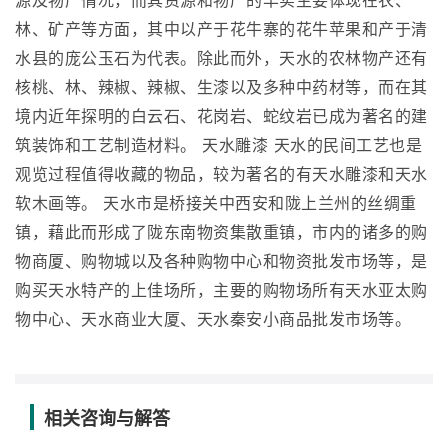
源及物产情况，而其资源和物产的丰实主要体现在农、
林、矿产等方面，其中以产于花牛寨的花牛苹果和产于清
水县的庞公玉石为代表。除此而外，天水的农林物产还有
核桃、林、辣椒、辣椒、生漆以及多种中药材等，而在其
境内近年探明的白云石、花岗岩、蛇纹岩已成为著名的建
筑装饰和工艺制造材料。 天水雕漆 天水的民间工艺也是
观览过程值得收藏的物品，较为著名的有天水雕漆和天水
软木画等。 天水市是桥接关中西安和陇上兰州的丝绸重
镇，藉此而形成了陇东南物资集散重镇，市内的诸多的购
物商厦、购物城以及各种购物中心和物资批发市场等，是
购买天水特产的上佳场所，主要的购物场所有天水亚太购
物中心、天水商业大厦、天水秦安小商品批发市场等。
相关咨询与解答