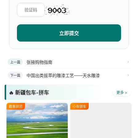
立即提交
张掖购物指南
上一篇
中国出类拔萃的雕漆工艺——天水雕漆
下一篇
🔥 新疆包车-拼车
更多 >
散客拼团
小车拼车