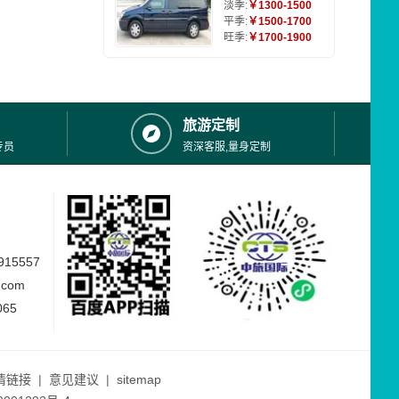
淡季:
￥1300-1500
平季:
￥1500-1700
旺季:
￥1700-1900
旅游定制
专员
资深客服,量身定制
15557
.com
065
情链接
|
意见建议
|
sitemap