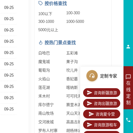
按价格查找
09-25
100-300
100以下
09-25
300-1000
1000-5000
5000元以上
09-25
09-25
按热门景点查找
09-25
白哈巴
五彩滩
魔鬼城
果子沟
09-25
葡萄沟
坎儿井
09-25
定制专家
火焰山
香妃墓
在
09-25
莲花湖
喀纳斯
线
咨询新疆旅游
定
禾木村
可可托海
09-25
制
咨询出疆旅游
库尔德宁
赛里木湖
09-25
南山牧场
天山天池
咨询夏令营
交河故城
高昌古城
咨询旅游租车
罗布人村寨
胡杨林公园