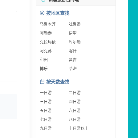
按地区查找
乌鲁木齐
吐鲁番
阿勒泰
伊犁
克拉玛依
库尔勒
阿克苏
喀什
和田
昌吉
博乐
哈密
按天数查找
一日游
二日游
三日游
四日游
五日游
六日游
七日游
八日游
九日游
十日游以上