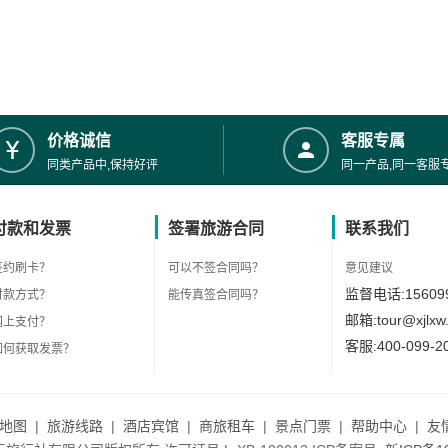
价格诚信
客服专属
同类产品中,保持好评
同一产品,同一客服
付款和发票
签署旅游合同
联系我们
签约刷卡？
可以不签合同吗？
意见建议
监督电话:156099
付款方式？
能传真签合同吗？
邮箱:tour@xjlxw
网上支付？
客服:400-099-2
如何获取发票？
地图
|
旅游线路
|
酒店宾馆
|
商旅租车
|
景点门票
|
帮助中心
|
友