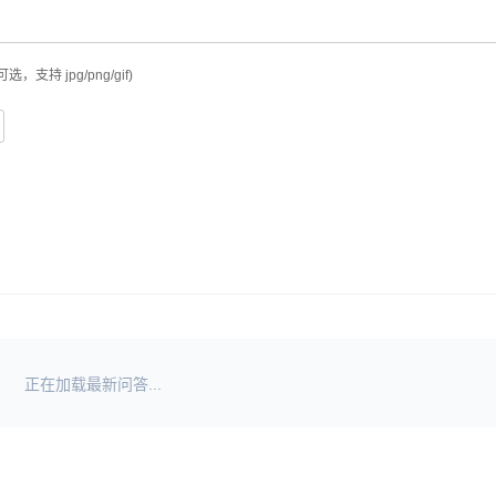
可选，支持 jpg/png/gif)
正在加载最新问答...