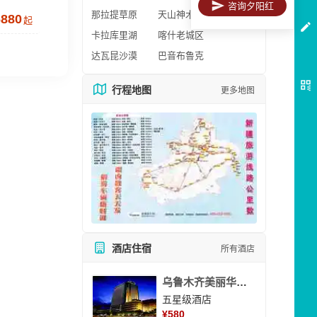
咨询夕阳红
那拉提草原
天山神木园
6880
起
卡拉库里湖
喀什老城区
达瓦昆沙漠
巴音布鲁克
行程地图
更多地图
酒店住宿
所有酒店
乌鲁木齐美丽华大酒
五星级酒店
¥
580