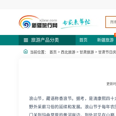
所
旅游产品分类
首页
新疆旅游
>
>
>
当前位置：
首页
西北旅游
甘肃旅游
甘肃节日
更新时
浪山节，藏语称香浪节。据考，是清康熙四十九
野外采薪习俗的延续和发展。浪山节于每年农
门关到玛曲草原的黄河岸边，到处可见在山巅