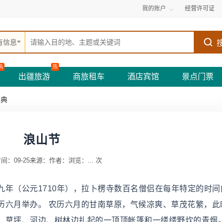
我的账户
经营许可证
有信息
热
热
出疆旅游
商旅租车
酒店宾馆
景点门票
庆典
浪山节
间：09-25
来源：
作者：
浏览：
...
次
年（公元1710年），拉卜楞寺数百名僧侣在每年特定的时间
历六月举办。 农历六月的甘南草原，气候凉爽、草茂花繁，此
、草坪、河边、树林边扎起的一顶顶帐篷和一缕缕野炊的青烟