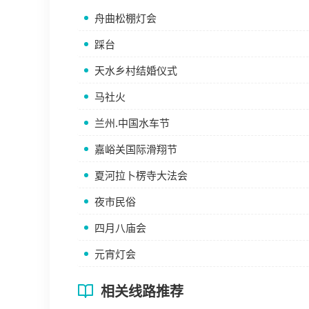
舟曲松棚灯会
踩台
天水乡村结婚仪式
马社火
兰州.中国水车节
嘉峪关国际滑翔节
夏河拉卜楞寺大法会
夜市民俗
四月八庙会
元宵灯会
相关线路推荐