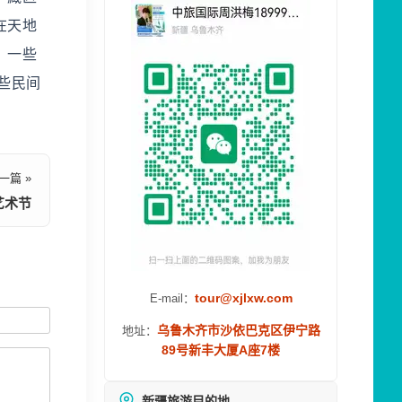
在天地
，一些
些民间
一篇 »
艺术节
tour@xjlxw.com
E-mail：
乌鲁木齐市沙依巴克区伊宁路
地址：
89号新丰大厦A座7楼
新疆旅游目的地