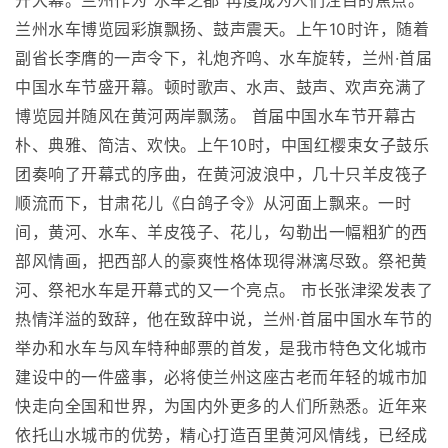
开大幕。兰州作为"水车之都"再度成为人们注目的焦点。
兰州水车博览园彩旗飘扬、鼓声震天。上午10时许，随着
副省长李膺的一声令下，礼炮齐鸣、水车旋转，兰州·首届
中国水车节盛开幕。顿时歌声、水声、鼓声、欢声充满了
博览园并随风在黄河两岸飘荡。 首届中国水车节开幕古
朴、典雅、简洁、欢快。上午10时，中国红樱束女子鼓乐
团奏响了开幕式的序曲，在黄河波浪中，几十只羊皮筏子
顺流而下，甘肃花儿《白鸽子令》从河面上飘来。一时
间，黄河、水车、羊皮筏子、花儿，勾勒出一幅粗犷的西
部风情画，把西部人的豪爽性格体现得淋漓尽致。祭祀黄
河、祭祀水车是开幕式的又一个亮点。 市长张津梁发表了
热情洋溢的致辞，他在致辞中说，兰州·首届中国水车节的
举办和水车与风车特种邮票的首发，是我市特色文化城市
建设中的一件盛事，必将使兰州这座古老而年轻的城市加
快走向全国和世界，为国内外更多的人们所熟悉。近年来
依托山水城市的优势，精心打造百里黄河风情线，已经成