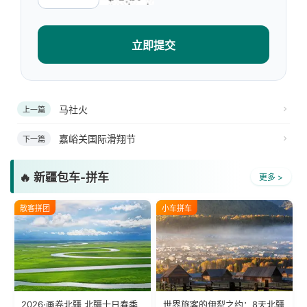
立即提交
马社火
上一篇
嘉峪关国际滑翔节
下一篇
🔥 新疆包车-拼车
更多 >
散客拼团
小车拼车
2026·画卷北疆 北疆十日春季
世界旅客的伊犁之约：8天北疆