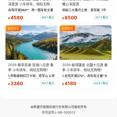
深度游 小车拼车、纯玩无购
暖心深度游
物！
自驾环湖360°：用一圈车轮丈量
探秘三大雅丹之首：游览被《中
“大西洋最后一滴眼泪”的极致蔚
国国家地理》评选为“中国最美的
4580
8500
468人看过
257人看过
¥
¥
蓝。 赛湖旅拍：甄选多款风格服
三大雅丹”第一名的克拉玛依魔鬼
饰，9张精修美照，定格赛里木湖
城。 中国第一村：探访仅存的图
绝美瞬间。 赛湖坦克300跟车视
瓦人最大村落——禾木村，欣赏
包车拼车
包车拼车
频：专业摄影师...
晨雾与小木...
2026·春享双湖 双湖八日游 春
2026·秘境疆途 北疆十日游 春
季 小车拼车、纯玩无购物！
季 小车拼车、纯玩无购物！
1.阿勒泰网红打卡地：将军山 2.将
1.自驾环湖270°，用车轮丈量“大
军山落日缆车，体验雪都风光 3.
西洋最后一滴眼泪”的极致蔚蓝，
3380
4180
354人看过
4264人看过
¥
¥
将军山，夕阳派对，蹦迪party 4.
让雪山、花海与深邃湖水在转弯
自驾赛里木湖360°环湖 5.二进赛
间连成自由的画卷。 2.特别赠送
湖随心游，邂逅湖畔日出浪漫...
那拉提景区3公里内，落地窗三钻
民宿 3.那...
©新疆中旅国际旅行社有限公司版权所有
许可证号:L-XB-100013