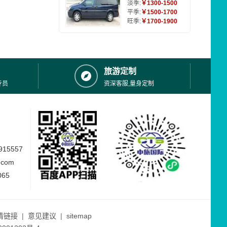
淡季:
￥1300-1500
平季:
￥1500-1700
旺季:
￥1700-1900
旅游定制
专员
资深客服,量身定制
15557
.com
065
情链接
|
意见建议
|
sitemap