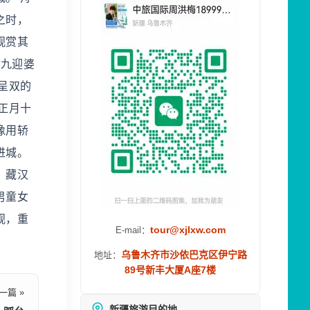
之时，
观赏其
十九迎婆
呈双的
正月十
像用轿
进城。
。藏汉
男童女
观，重
tour@xjlxw.com
E-mail：
乌鲁木齐市沙依巴克区伊宁路
地址：
89号新丰大厦A座7楼
一篇 »
新疆旅游目的地