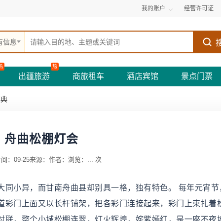
我的账户
经营许可证
有信息
热
热
出疆旅游
商旅租车
酒店宾馆
景点门票
庆典
舟曲松棚灯会
间：09-25
来源：
作者：
浏览：
...
次
大同小异，而甘南舟曲县却别具一格，独有特色。 每年元宵节
道彩门上面又以长杆铺架，把各彩门连接起来，彩门上束扎着
对联，整个小城松棚连翠，灯火辉煌，姹紫嫣红，是一座不夜城