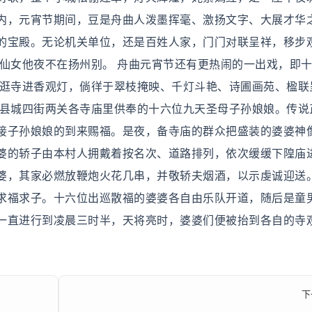
内，元宵节期间，豆是舟曲人泼墨挥毫、激扬文字、大展才华
的宝殿。无论机关单位，还是百姓人家，门门对联呈祥，移步
，仙女他夜不在扬州别。 舟曲元宵节还有更热闹的一出戏，即
，逛寺进香观灯，倘徉于翠枝掩映、千灯斗艳、诗圃画苑、楹联
曲县城四街两关各寺庙里供奉的十六位九天圣母子孙娘娘。传说
接子孙娘娘的到来赐福。是夜，备寺庙的群众把盛装的婆婆神
婆的轿子由本村人拥戴着按名次、道路排列，依次缓缓下隍庙
婆，其家必燃放鞭炮火花几串，并敬轿夫烟酒，以示虔诚迎送
求福求子。十六位出巡散福的婆婆各自由乐队开道，随后是童
一直进行到凌晨三时半，天将亮时，婆婆们便被抬到各自的寺
下