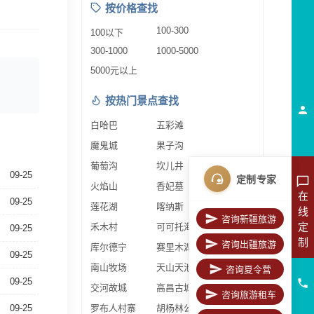
按价格查找
100-300
100以下
300-1000
1000-5000
5000元以上
按热门景点查找
白哈巴
五彩滩
魔鬼城
果子沟
葡萄沟
坎儿井
09-25
定制专家
火焰山
香妃墓
在
09-25
莲花湖
喀纳斯
线
咨询新疆旅游
定
禾木村
可可托海
09-25
制
咨询出疆旅游
库尔德宁
赛里木湖
09-25
南山牧场
天山天池
咨询夏令营
09-25
交河故城
高昌古城
咨询旅游租车
09-25
罗布人村寨
胡杨林公园