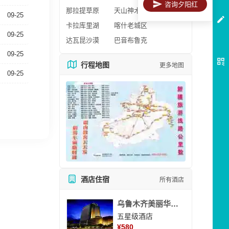
咨询夕阳红
那拉提草原
天山神木园
09-25
卡拉库里湖
喀什老城区
09-25
达瓦昆沙漠
巴音布鲁克
09-25
行程地图
更多地图
09-25
酒店住宿
所有酒店
乌鲁木齐美丽华大酒
五星级酒店
¥
580