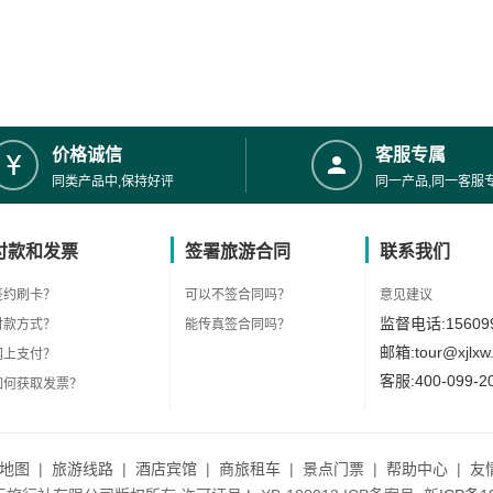
价格诚信
客服专属
同类产品中,保持好评
同一产品,同一客服
付款和发票
签署旅游合同
联系我们
签约刷卡？
可以不签合同吗？
意见建议
监督电话:156099
付款方式？
能传真签合同吗？
邮箱:tour@xjlxw
网上支付？
客服:400-099-2
如何获取发票？
地图
|
旅游线路
|
酒店宾馆
|
商旅租车
|
景点门票
|
帮助中心
|
友