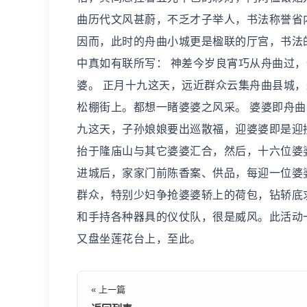
曲历代文风甚蔚，不乏才子举人，书法称誉省
因而，此时的舟曲小城更是楹联的厅宫，书法
中真如有联所写： 神差今岁良宵巧从舟曲过
婆。 正月十九这天，远近群众云集舟曲县城
松棚街上。都想一睹婆婆之风采。 婆婆即舟
九这天，子孙娘娘要出巡散福，迎婆婆即是迎
抬于隆庙山与其它婆婆汇合，然后，十六位婆
进城后，家家门前陈香案、供品，每迎一位婆
群众，特别少妇争抢婆婆轿上的荷包，钻轿底
和手持各种器具的仪仗队，很是威风。此活动
又盘坐莲花台上，至此。
« 上一篇