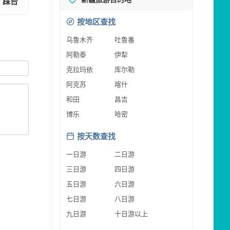
踩台
按地区查找
乌鲁木齐
吐鲁番
阿勒泰
伊犁
克拉玛依
库尔勒
阿克苏
喀什
和田
昌吉
博乐
哈密
按天数查找
一日游
二日游
三日游
四日游
五日游
六日游
七日游
八日游
九日游
十日游以上