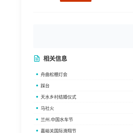
相关信息
舟曲松棚灯会
踩台
天水乡村结婚仪式
马社火
兰州.中国水车节
嘉峪关国际滑翔节