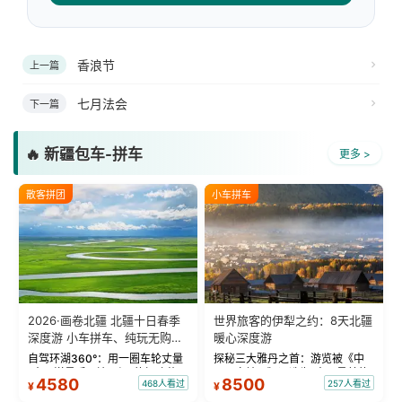
香浪节
上一篇
七月法会
下一篇
🔥 新疆包车-拼车
更多 >
散客拼团
小车拼车
2026·画卷北疆 北疆十日春季
世界旅客的伊犁之约：8天北疆
深度游 小车拼车、纯玩无购
暖心深度游
物！
自驾环湖360°：用一圈车轮丈量
探秘三大雅丹之首：游览被《中
“大西洋最后一滴眼泪”的极致蔚
国国家地理》评选为“中国最美的
4580
8500
468人看过
257人看过
¥
¥
蓝。 赛湖旅拍：甄选多款风格服
三大雅丹”第一名的克拉玛依魔鬼
饰，9张精修美照，定格赛里木湖
城。 中国第一村：探访仅存的图