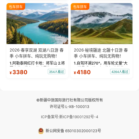
绝美瞬间。 赛湖坦克300跟车视
瓦人最大村落——禾木村，欣赏
包车拼车
包车拼车
频：专业摄影师...
晨雾与小木...
2026·春享双湖 双湖八日游 春
2026·秘境疆途 北疆十日游 春
季 小车拼车、纯玩无购物！
季 小车拼车、纯玩无购物！
1.阿勒泰网红打卡地：将军山 2.将
1.自驾环湖270°，用车轮丈量“大
军山落日缆车，体验雪都风光 3.
西洋最后一滴眼泪”的极致蔚蓝，
3380
4180
354人看过
4264人看过
¥
¥
将军山，夕阳派对，蹦迪party 4.
让雪山、花海与深邃湖水在转弯
自驾赛里木湖360°环湖 5.二进赛
间连成自由的画卷。 2.特别赠送
湖随心游，邂逅湖畔日出浪漫...
那拉提景区3公里内，落地窗三钻
民宿 3.那...
©新疆中旅国际旅行社有限公司版权所有
许可证号:L-XB-100013
ICP备案号:新ICP备19001292号-4
新公网安备 65010302000123号