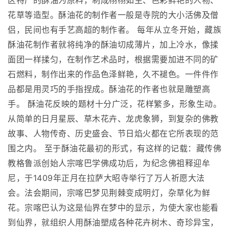
区特产的酥油为原料，制成栩栩如生、色彩鲜艳的人物、
花草等造型。酥油花的制作者一般是寺院的大小活佛及僧
侣，民间也有手艺高超的制作者。 每年从立冬开始，藏族
酥油花制作者就将纯净的酥油切成薄片，加上冷水，像揉
面团一样揉匀，在制作艺术品时，根据需要加进不同的矿
石燃料，制作出来的作品色泽鲜艳，久不褪色。一件件作
品都是用灵巧的手指捏成。酥油花的作者也就是雕塑高
手。 酥油花反映的题材十分广泛，花样繁多，形象生动。
从简单的日月星辰、草木花卉、龙虎象狮，到复杂的佛教
故事、人物传奇、历史盛会、节日焰火都在它所表现的范
围之内。 至于酥油花最初的形式，有这样的记载：藏传佛
教格鲁派创始人宗喀巴学佛成功后，为纪念佛祖释迎牟
尼，于1409年正月在拉萨大昭寺举行了万人祈愿大法
会。法会期间，宗喀巴梦见荆棘变成明灯，杂草化为鲜
花。宗喀巴认为这是仙界在梦中的显示，为使大家也能看
到仙界，就组织人用酥油塑成各种花卉树木、奇珍异宝，