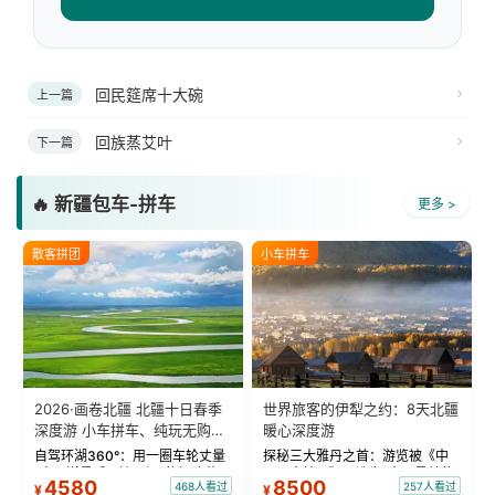
回民筵席十大碗
上一篇
回族蒸艾叶
下一篇
🔥 新疆包车-拼车
更多 >
散客拼团
小车拼车
2026·画卷北疆 北疆十日春季
世界旅客的伊犁之约：8天北疆
深度游 小车拼车、纯玩无购
暖心深度游
物！
自驾环湖360°：用一圈车轮丈量
探秘三大雅丹之首：游览被《中
“大西洋最后一滴眼泪”的极致蔚
国国家地理》评选为“中国最美的
4580
8500
468人看过
257人看过
¥
¥
蓝。 赛湖旅拍：甄选多款风格服
三大雅丹”第一名的克拉玛依魔鬼