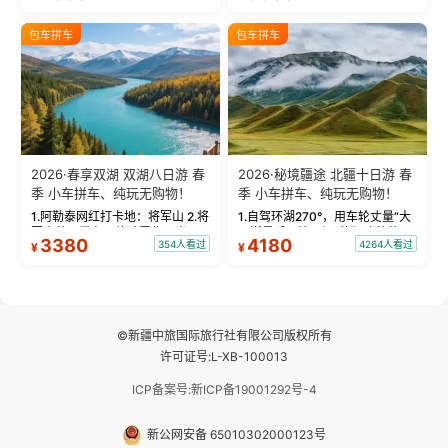
饰，9张精修美照，定格赛里木湖
城。 中国第一村：探访仅存的图
绝美瞬间。 赛湖坦克300跟车视
瓦人最大村落——禾木村，欣赏
包车拼车
包车拼车
频：专业摄影师...
晨雾与小木...
2026·春享双湖 双湖八日游 春
2026·秘境疆途 北疆十日游 春
季 小车拼车、纯玩无购物！
季 小车拼车、纯玩无购物！
1.阿勒泰网红打卡地：将军山 2.将
1.自驾环湖270°，用车轮丈量“大
军山落日缆车，体验雪都风光 3.
西洋最后一滴眼泪”的极致蔚蓝，
3380
4180
354人看过
4264人看过
¥
¥
将军山，夕阳派对，蹦迪party 4.
让雪山、花海与深邃湖水在转弯
自驾赛里木湖360°环湖 5.二进赛
间连成自由的画卷。 2.特别赠送
湖随心游，邂逅湖畔日出浪漫...
那拉提景区3公里内，落地窗三钻
民宿 3.那...
©新疆中旅国际旅行社有限公司版权所有
许可证号:L-XB-100013
ICP备案号:新ICP备19001292号-4
新公网安备 65010302000123号