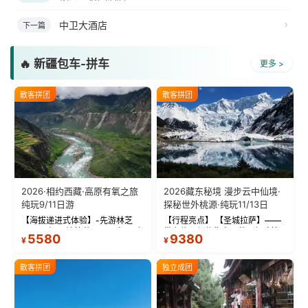
中卫大酒店
下一篇
🔥 新疆包车-拼车
更多 >
散客拼团
散客拼团
2026·相约西藏·高原有氧之旅
2026藏东秘境 漫步云中仙境·
纯玩9/11日游
探秘世外桃源·纯玩11/13日
【海拔递进式体验】-先游林芝
【行程亮点】 【圣城拉萨】——
(2900米)再访拉萨(3650米)，亲
带上信心与信仰去西藏，行吟拉
5580
9380
¥
¥
测 99%游客零高反 。 【贴心保
萨，感受这座城与生俱来的与众
障】-全程配备便携式制氧机，高
不同！ 【布达拉宫】——集宫殿
反根本不是事儿 ！ 【无人机航
城堡寺院于一体的宏伟建筑，是
散客拼团
独立成团
拍】-雪山/圣湖/...
西藏最完整的古代...