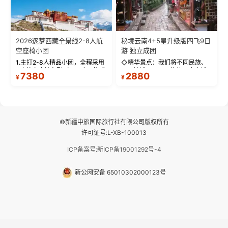
2026逐梦西藏全景线2-8人航
秘境云南4+5星升级版四飞9日
空座椅小团
游 独立成团
1.主打2-8人精品小团，全程采用
◇精华景点：我们将不同民族、
9座航空座椅车型（360度环抱式
不同地域、不同风格的三座古城
7380
2880
¥
¥
座舱），提供VIP级别的舒适出行
—【大理古城、丽江古城、香格
体验 。供氧保障： 2.全程入住舒
里拉、野象谷】呈现给您！...
适型含氧酒店（低海拔的索松村
和林芝除外），并贴心赠...
©新疆中旅国际旅行社有限公司版权所有
许可证号:L-XB-100013
ICP备案号:新ICP备19001292号-4
新公网安备 65010302000123号