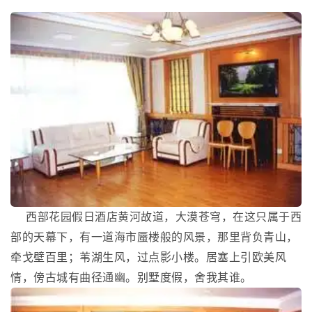
西部花园假日酒店黄河故道，大漠苍穹，在这只属于西
部的天幕下，有一道海市蜃楼般的风景，那里背负青山，
牵戈壁百里；苇湖生风，过点影小楼。居塞上引欧美风
情，傍古城有曲径通幽。别墅度假，舍我其谁。