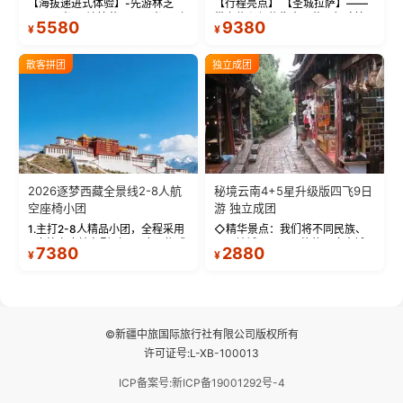
【海拔递进式体验】-先游林芝
【行程亮点】 【圣城拉萨】——
(2900米)再访拉萨(3650米)，亲
带上信心与信仰去西藏，行吟拉
5580
9380
¥
¥
测 99%游客零高反 。 【贴心保
萨，感受这座城与生俱来的与众
障】-全程配备便携式制氧机，高
不同！ 【布达拉宫】——集宫殿
反根本不是事儿 ！ 【无人机航
城堡寺院于一体的宏伟建筑，是
散客拼团
独立成团
拍】-雪山/圣湖/...
西藏最完整的古代...
2026逐梦西藏全景线2-8人航
秘境云南4+5星升级版四飞9日
空座椅小团
游 独立成团
1.主打2-8人精品小团，全程采用
◇精华景点：我们将不同民族、
9座航空座椅车型（360度环抱式
不同地域、不同风格的三座古城
7380
2880
¥
¥
座舱），提供VIP级别的舒适出行
—【大理古城、丽江古城、香格
体验 。供氧保障： 2.全程入住舒
里拉、野象谷】呈现给您！...
适型含氧酒店（低海拔的索松村
和林芝除外），并贴心赠...
©新疆中旅国际旅行社有限公司版权所有
许可证号:L-XB-100013
ICP备案号:新ICP备19001292号-4