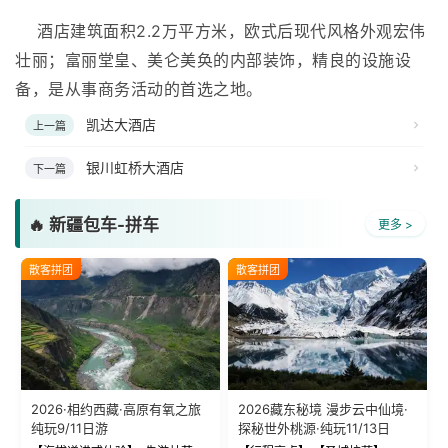
酒店建筑面积2.2万平方米，欧式后现代风格外观宏伟
壮丽；富丽堂皇、美仑美奂的内部装饰，精良的设施设
备，是从事商务活动的首选之地。
凯达大酒店
上一篇
银川虹桥大酒店
下一篇
🔥 新疆包车-拼车
更多 >
散客拼团
散客拼团
2026·相约西藏·高原有氧之旅
2026藏东秘境 漫步云中仙境·
纯玩9/11日游
探秘世外桃源·纯玩11/13日