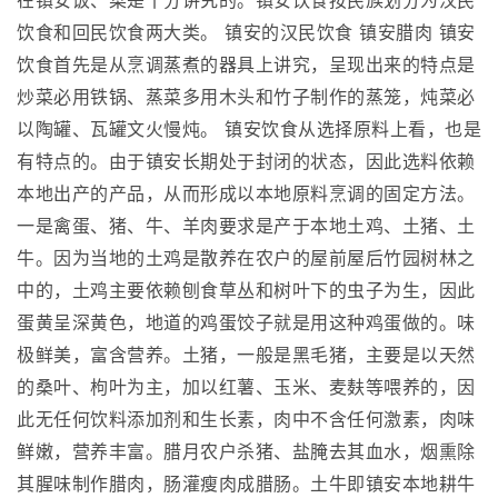
在镇安饭、菜是十分讲究的。镇安饮食按民族划分为汉民
饮食和回民饮食两大类。 镇安的汉民饮食 镇安腊肉 镇安
饮食首先是从烹调蒸煮的器具上讲究，呈现出来的特点是
炒菜必用铁锅、蒸菜多用木头和竹子制作的蒸笼，炖菜必
以陶罐、瓦罐文火慢炖。 镇安饮食从选择原料上看，也是
有特点的。由于镇安长期处于封闭的状态，因此选料依赖
本地出产的产品，从而形成以本地原料烹调的固定方法。
一是禽蛋、猪、牛、羊肉要求是产于本地土鸡、土猪、土
牛。因为当地的土鸡是散养在农户的屋前屋后竹园树林之
中的，土鸡主要依赖刨食草丛和树叶下的虫子为生，因此
蛋黄呈深黄色，地道的鸡蛋饺子就是用这种鸡蛋做的。味
极鲜美，富含营养。土猪，一般是黑毛猪，主要是以天然
的桑叶、枸叶为主，加以红薯、玉米、麦麸等喂养的，因
此无任何饮料添加剂和生长素，肉中不含任何激素，肉味
鲜嫩，营养丰富。腊月农户杀猪、盐腌去其血水，烟熏除
其腥味制作腊肉，肠灌瘦肉成腊肠。土牛即镇安本地耕牛