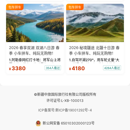
饰，9张精修美照，定格赛里木湖
城。 中国第一村：探访仅存的图
绝美瞬间。 赛湖坦克300跟车视
瓦人最大村落——禾木村，欣赏
包车拼车
包车拼车
频：专业摄影师...
晨雾与小木...
2026·春享双湖 双湖八日游 春
2026·秘境疆途 北疆十日游 春
季 小车拼车、纯玩无购物！
季 小车拼车、纯玩无购物！
1.阿勒泰网红打卡地：将军山 2.将
1.自驾环湖270°，用车轮丈量“大
军山落日缆车，体验雪都风光 3.
西洋最后一滴眼泪”的极致蔚蓝，
3380
4180
354人看过
4264人看过
¥
¥
将军山，夕阳派对，蹦迪party 4.
让雪山、花海与深邃湖水在转弯
自驾赛里木湖360°环湖 5.二进赛
间连成自由的画卷。 2.特别赠送
湖随心游，邂逅湖畔日出浪漫...
那拉提景区3公里内，落地窗三钻
民宿 3.那...
©新疆中旅国际旅行社有限公司版权所有
许可证号:L-XB-100013
ICP备案号:新ICP备19001292号-4
新公网安备 65010302000123号