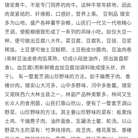
镇安黄牛，不是专门饲养的肉牛。这种牛常年耕地，因此
肉是紧结的、纤维粗、口感好，营养上乘。 豆制品 镇安
多为山地，盛产各种薯芋杂粮，山民们一代又一代地精心
烹调，使粗粮细致形成了一系列的风味小吃。如仅大豆一
种，便可做出豆腐八大件。菜豆腐、豆腐乳、豆豉、豆浆
稀饭。土豆便可做土豆糍粑、土豆粉皮炒腊肉、豆油肉卷
(新鲜豆油皮卷肉馅蒸熟、切成小段放油炸，捞出装盘即
食)。血豆腐(用新鲜猪血加豆腐加调料做成馒头状、烘
干)。 有一整套烹调山珍野味的方法。如干煸麂子肉、香
椿炒肉。镇安山大河多，山中多野味，河中多鱼鳖。镇安
又是陕西六大林业县之一，林副产品种类繁多，林间又生
长众人的食用菌，山民们靠山吃山，便有了一整套烹调山
野菜、山珍野味的方法。其主要山珍野味的菜有：板栗炖
土鸡、干煸麂子肉、油炸面鱼、瓦罐汤土鳖、蛇汤。以山
野菜为主的菜有：竹笋炖排肉、商芝肉、槐花蒸饭、香椿