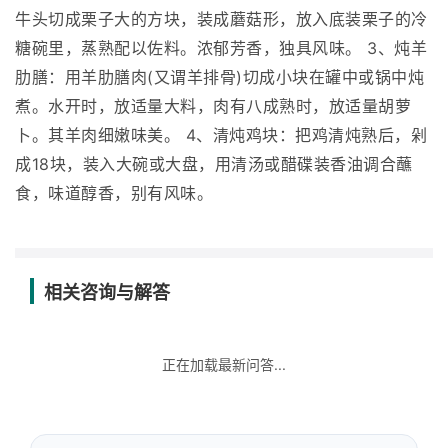
牛头切成栗子大的方块，装成蘑菇形，放入底装栗子的冷
糖碗里，蒸熟配以佐料。浓郁芳香，独具风味。 3、炖羊
肋膳：用羊肋膳肉(又谓羊排骨)切成小块在罐中或锅中炖
煮。水开时，放适量大料，肉有八成熟时，放适量胡萝
卜。其羊肉细嫩味美。 4、清炖鸡块：把鸡清炖熟后，剁
成18块，装入大碗或大盘，用清汤或醋碟装香油调合蘸
食，味道醇香，别有风味。
相关咨询与解答
正在加载最新问答...