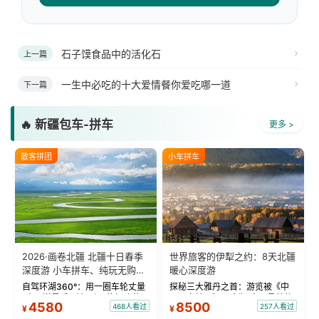
石子馍食品中的活化石
上一篇
一生中必吃的十大爱情餐你爱吃哪一道
下一篇
🔥 新疆包车-拼车
更多 >
散客拼团
小车拼车
2026·画卷北疆 北疆十日春季
世界旅客的伊犁之约：8天北疆
深度游 小车拼车、纯玩无购
暖心深度游
物！
自驾环湖360°：用一圈车轮丈量
探秘三大雅丹之首：游览被《中
“大西洋最后一滴眼泪”的极致蔚
国国家地理》评选为“中国最美的
4580
8500
468人看过
257人看过
¥
¥
蓝。 赛湖旅拍：甄选多款风格服
三大雅丹”第一名的克拉玛依魔鬼