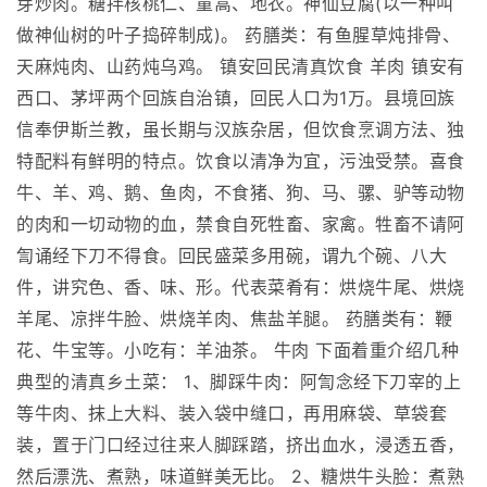
芽炒肉。糖拌核桃仁、童蒿、地衣。神仙豆腐(以一种叫
做神仙树的叶子捣碎制成)。 药膳类：有鱼腥草炖排骨、
天麻炖肉、山药炖乌鸡。 镇安回民清真饮食 羊肉 镇安有
西口、茅坪两个回族自治镇，回民人口为1万。县境回族
信奉伊斯兰教，虽长期与汉族杂居，但饮食烹调方法、独
特配料有鲜明的特点。饮食以清净为宜，污浊受禁。喜食
牛、羊、鸡、鹅、鱼肉，不食猪、狗、马、骡、驴等动物
的肉和一切动物的血，禁食自死牲畜、家禽。牲畜不请阿
訇诵经下刀不得食。回民盛菜多用碗，谓九个碗、八大
件，讲究色、香、味、形。代表菜肴有：烘烧牛尾、烘烧
羊尾、凉拌牛脸、烘烧羊肉、焦盐羊腿。 药膳类有：鞭
花、牛宝等。小吃有：羊油茶。 牛肉 下面着重介绍几种
典型的清真乡土菜： 1、脚踩牛肉：阿訇念经下刀宰的上
等牛肉、抹上大料、装入袋中缝口，再用麻袋、草袋套
装，置于门口经过往来人脚踩踏，挤出血水，浸透五香，
然后漂洗、煮熟，味道鲜美无比。 2、糖烘牛头脸：煮熟