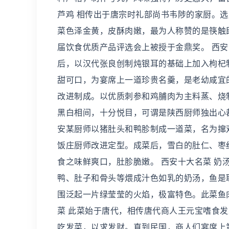
芦鸡 相传出于唐宗时礼部尚书韦陟的家厨。
菜色泽金黄，皮酥肉嫩，最为人称赞的是筷触即
届饮食优质产品评选会上被授于金鼎奖。 西安
后，以汉代张良创制炖银耳的基础上加入枸杞
甜可口，为宴席上一道珍贵名羹，是老幼咸宜的
改进制成。以优质刺参和鸡脯肉为主料蒸、烧
黑白相间，十分悦目，可谓是陕西厨师独出心裁
安某厨师以猪肚头和鸭胗制成一道菜，名为撺
饭庄厨师改进定型。成菜后，雪白的肚仁、枣
食之味鲜爽口，肚胗脆嫩。 西安十大名菜 奶
鸭、肚子和骨头等煨成汁色如乳的奶汤，鱼是
围泛起一片绿莹莹的火焰，极富特色。此菜鱼
菜 此菜始于唐代，相传唐代商人王元宝嗜食
吃发菜，以求发财。直到民国，商人们宴席上