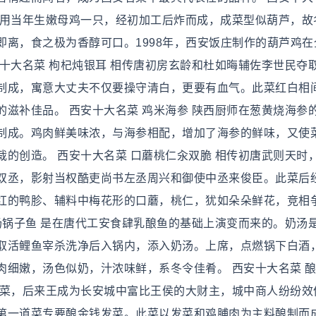
选用当年生嫩母鸡一只，经初加工后炸而成，成菜型似葫芦，故
离，食之极为香醇可口。1998年，西安饭庄制作的葫芦鸡在
十大名菜 枸杞炖银耳 相传唐初房玄龄和杜如晦辅佐李世民夺
制成，寓意大丈夫不仅要操守清白，更要有血气。此菜红白相
滋补佳品。 西安十大名菜 鸡米海参 陕西厨师在葱黄烧海参
制成。鸡肉鲜美味浓，与海参相配，增加了海参的鲜味，又使
的创造。 西安十大名菜 口蘑桃仁汆双脆 相传初唐武则天时
双丞，影射当权酷吏尚书左丞周兴和御使中丞来俊臣。此菜后
红的鸭胗、辅料中梅花形的口蘑，桃仁，犹如朵朵鲜花，竞相
汤锅子鱼 是在唐代工安食肆乳酿鱼的基础上演变而来的。奶汤
取活鲤鱼宰杀洗净后入锅内，添入奶汤。上席，点燃锅下白酒
肉细嫩，汤色似奶，汁浓味鲜，系冬令佳肴。 西安十大名菜 
发菜，后来王成为长安城中富比王侯的大财主，城中商人纷纷效
第一道菜专要酿金钱发菜。此菜以发菜和鸡脯肉为主料酿制而