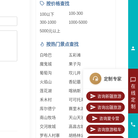
按价格查找
100-300
100以下
300-1000
1000-5000
5000元以上
按热门景点查找
白哈巴
五彩滩
魔鬼城
果子沟
葡萄沟
坎儿井
定制专家
火焰山
香妃墓
在
莲花湖
喀纳斯
线
咨询新疆旅游
定
禾木村
可可托海
制
咨询出疆旅游
库尔德宁
赛里木湖
南山牧场
天山天池
咨询夏令营
交河故城
高昌古城
咨询旅游租车
罗布人村寨
胡杨林公园