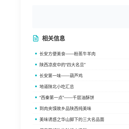
相关信息
长安方便美食——粉蒸牛羊肉
陕西凉皮中的“四大名旦”
长安第一味——葫芦鸡
地道陕北小吃汇总
“西秦第一点”——千层油酥饼
到肉夹馍故乡品陕西纯美味
美味诱惑之华山脚下的三大名品面