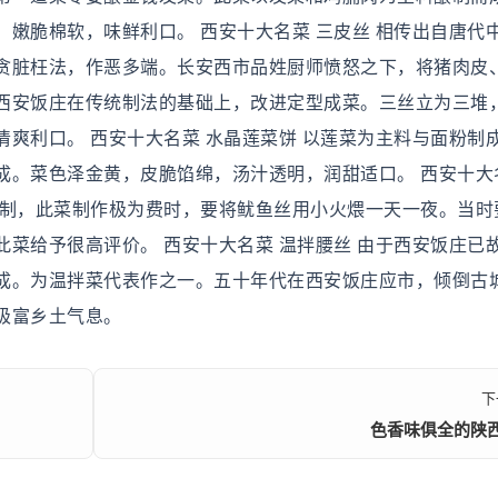
嫩脆棉软，味鲜利口。 西安十大名菜 三皮丝 相传出自唐代
贪脏枉法，作恶多端。长安西市品姓厨师愤怒之下，将猪肉皮
西安饭庄在传统制法的基础上，改进定型成菜。三丝立为三堆
爽利口。 西安十大名菜 水晶莲菜饼 以莲菜为主料与面粉制
成。菜色泽金黄，皮脆馅绵，汤汁透明，润甜适口。 西安十大
创制，此菜制作极为费时，要将鱿鱼丝用小火煨一天一夜。当时
菜给予很高评价。 西安十大名菜 温拌腰丝 由于西安饭庄已
成。为温拌菜代表作之一。五十年代在西安饭庄应市，倾倒古
极富乡土气息。
下
色香味俱全的陕