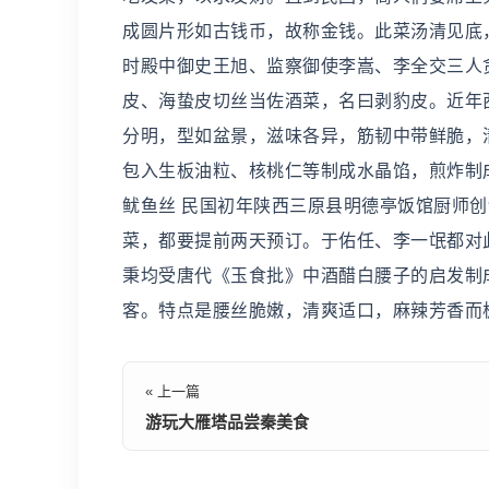
成圆片形如古钱币，故称金钱。此菜汤清见底，
时殿中御史王旭、监察御使李嵩、李全交三人
皮、海蛰皮切丝当佐酒菜，名曰剥豹皮。近年
分明，型如盆景，滋味各异，筋韧中带鲜脆，清
包入生板油粒、核桃仁等制成水晶馅，煎炸制
鱿鱼丝 民国初年陕西三原县明德亭饭馆厨师
菜，都要提前两天预订。于佑任、李一氓都对此
秉均受唐代《玉食批》中酒醋白腰子的启发制
客。特点是腰丝脆嫩，清爽适口，麻辣芳香而
« 上一篇
游玩大雁塔品尝秦美食