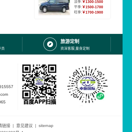
淡季:
￥1300-1500
平季:
￥1500-1700
旺季:
￥1700-1900
旅游定制
专员
资深客服,量身定制
15557
.com
065
情链接
|
意见建议
|
sitemap