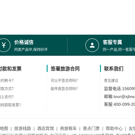
价格诚信
客服专属
同类产品中,保持好评
同一产品,同一客服
付款和发票
签署旅游合同
联系我们
签约刷卡？
可以不签合同吗？
意见建议
监督电话:156099
付款方式？
能传真签合同吗？
邮箱:tour@xjlxw
网上支付？
客服:400-099-2
如何获取发票？
地图
|
旅游线路
|
酒店宾馆
|
商旅租车
|
景点门票
|
帮助中心
|
友