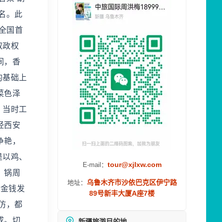
名。此
全国首
取政权
间，香
的基础上
菜色泽
，当时工
经西安
争艳，
是以鸡、
tour@xjlxw.com
E-mail：
，锅周
乌鲁木齐市沙依巴克区伊宁路
地址：
酿金钱发
89号新丰大厦A座7楼
仿，都
成。切
新疆旅游目的地