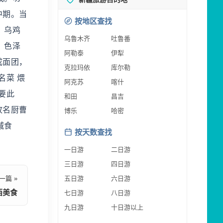
中期。当
按地区查找
、乌鸡
乌鲁木齐
吐鲁番
，色泽
阿勒泰
伊犁
成面团，
克拉玛依
库尔勒
名菜 煨
阿克苏
喀什
要此
和田
昌吉
故名厨曹
博乐
哈密
城食
按天数查找
一日游
二日游
三日游
四日游
一篇 »
五日游
六日游
西美食
七日游
八日游
九日游
十日游以上