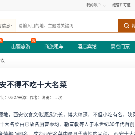
我的账户
经营许可证
有信息
热
热
出疆旅游
商旅租车
酒店宾馆
景点门票
餐饮
安不得不吃十大名菜
间：06-27
来源：
作者：
浏览：
...
次
源地，西安饮食文化源远流长，博大精深，不但小吃有名，陕
十大名菜由已故名厨曹秉均、勒宣敏等人于本世纪30年代首创
含情趣而闻名，成为西安名菜中最具代表性的品种。 西安十大